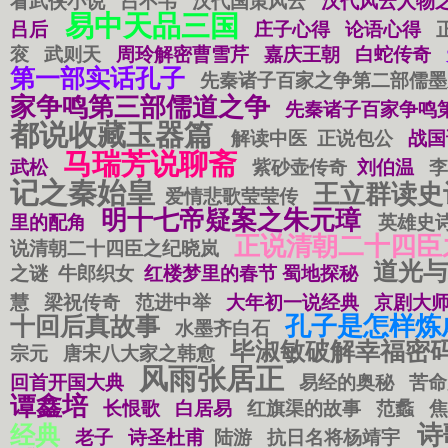
看武侠小说
吕不韦
汉代国策风云
汉代风云人物
易中天品三国
吕后
庄子心得
论语心得
衮
武则天
周玲解密曹雪芹
嘉庆王朝
白蛇传奇
第一部实话孔子
先秦诸子百家之争第二部儒墨
家争鸣第三部儒道之争
先秦诸子百家争鸣
都说收藏玉器篇
解读中医
正说包公
战国
马瑞芳说聊斋
武松
紫砂壶传奇
刘伯温
记之秦始皇
王立群读史
爱情悲歌莹莹传
明十七帝疑案之朱元璋
里的配角
英雄史
正说清朝二十四臣
说清朝二十四臣之纪晓岚
道光与
之谜
牛郎织女
红楼梦里的春节
蜀地探秘
慧
梁祝传奇
范进中举
大年初一说经典
京剧大
孔子是怎样炼
十回后真故事
水墨齐白石
毕淑敏破解幸福密
宗元
唐宋八大家之韩愈
风雨张居正
回首开国大典
易经的奥秘
苦命
谭鑫培
长恨歌
白居易
红旗渠的故事
范蠡
焦
诗
经典
老子
诗圣杜甫
陆游
抗日名将杨靖宇