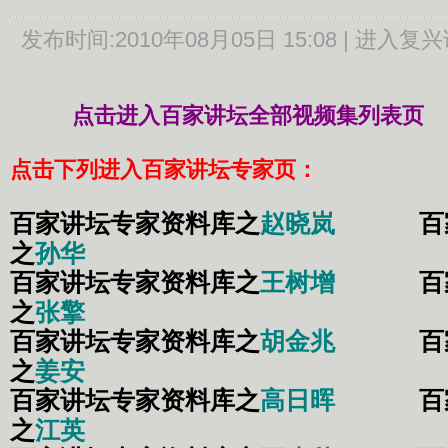
发布时间:
2010年08月05日 15:08 |
进入复兴
点击进入百家讲坛全部视频集列表页
点击下列进入百家讲坛专家页：
百家讲坛专家资料库之
赵晓岚
百
之
孙华
百家讲坛专家资料库之
王树增
百
之
张擎
百家讲坛专家资料库之
胡金兆
百
之
姜安
百家讲坛专家资料库之
高日晖
百
之
江英