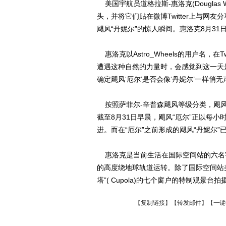
美国宇航员道格拉斯-惠洛克(Douglas
头，并将它们贴在微博Twitter上与网
飓风“丹妮尔”的惊人瞬间。惠洛克8月31日在
惠洛克以Astro_Wheels的用户名，在
遭遇这种自然的力量时，会感觉到这一天
确定飓风‘厄尔’是否会像‘丹妮尔’一样悄
按照萨菲尔-辛普森飓风等级分类，飓风“
截至8月31日早晨，飓风“厄尔”正以每小
进。而在“厄尔”之前形成的飓风“丹妮尔”
惠洛克是当前生活在国际空间站的六名宇航
的高度绕地球轨道运转。除了国际空间站
塔”( Cupola)的七个窗户的特制观景台
【
复制链接
】【
转发邮件
】
【一