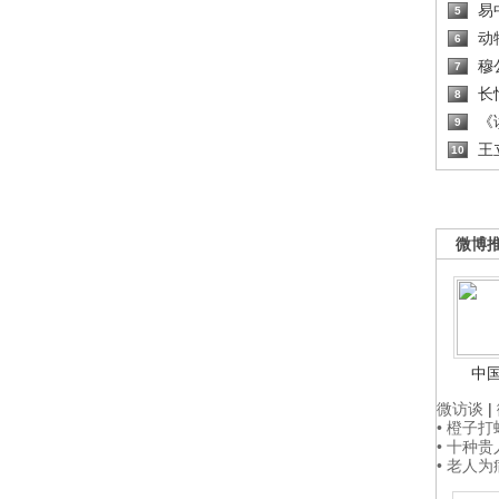
易
5
动
6
穆
7
长
8
《读
9
王
10
微博
中
微访谈
|
• 橙子
• 十种
• 老人