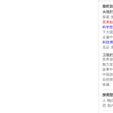
按栏目
央视栏
探索·
原来如
科学世
下大观
走遍中
科技博
见证·
卫视栏
世界游
魅力发
故事中
中国游
自然密
收藏
按类型
人 物
|
恐 龙
|