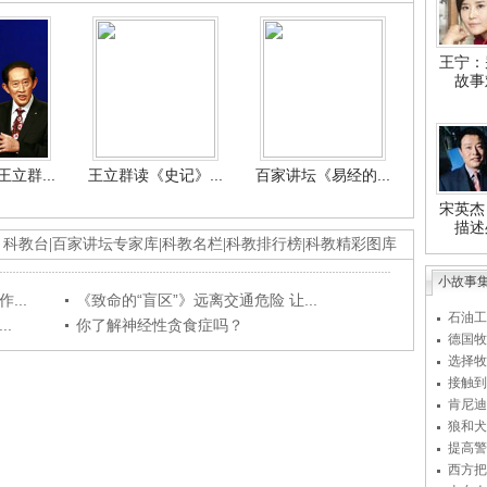
王宁：
故事
立群...
王立群读《史记》...
百家讲坛《易经的...
宋英杰
描述
科教台
|
百家讲坛专家库
|
科教名栏
|
科教排行榜
|
科教精彩图库
小故事
...
《致命的“盲区”》远离交通危险 让...
石油工
.
你了解神经性贪食症吗？
德国牧
选择牧
接触到
肯尼迪
狼和犬
提高警
西方把