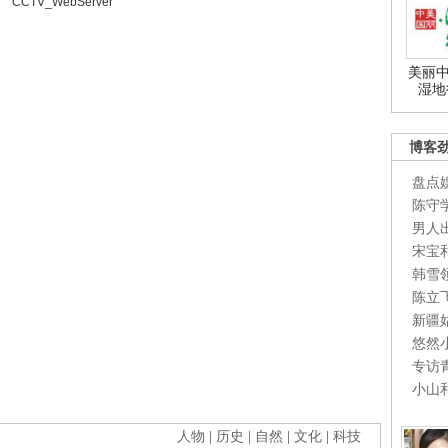
CCTV_WebServer
美丽中
湿地
博客
盘点
陈守
男人
宋宝
韩雪
陈立
新疆
悠然
专访
小山
人物
|
历史
|
自然
|
文化
|
科技