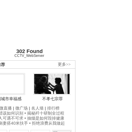
302 Found
CCTV_WebServer
推荐
更多>>
国城市幸福感
不孝七宗罪
微直播
|
微广场
|
名人墙
|
排行榜
打蜡该如何识别
• 揭秘歼十研制全过程
贵人可遇不可求
• 抽烟是如何毁掉健康
为病妻搭40米扶手
• 拒绝浪费从我做起