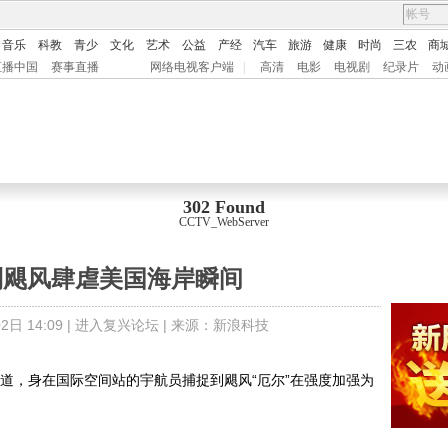
音乐
科教
青少
文化
艺术
公益
产经
汽车
旅游
健康
时尚
三农
商
直播中国
赛事直播
网络电视客户端
|
高清
电影
电视剧
纪录片
动
302 Found
CCTV_WebServer
到飓风肆虐美国海岸瞬间
日 14:09 |
进入复兴论坛
| 来源：
新浪科技
道，身在国际空间站的宇航员捕捉到飓风“厄尔”在强度加强为