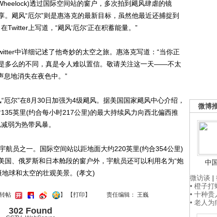
 Wheelock)透过国际空间站的窗户，多次拍到飓风肆虐的镜
友分享。飓风“厄尔”则是惠洛克的最新目标，虽然他最近还捕捉到
Twitter上写道，“飓风‘厄尔’正在积蓄能量。”
Twitter中详细记述了他奇妙的太空之旅。惠洛克写道：“当你正
是多么的不同，真是令人难以置信。敬请关注这一天——不太
无声息地消失在夜色中。”
厄尔”在8月30日加强为4级飓风。据美国国家飓风中心介绍，
微博
时135英里(约合每小时217公里)的最大持续风力向西北偏西推
已减弱为热带风暴。
员之一。国际空间站以距地面大约220英里(约合354公里)
美国、俄罗斯和日本舱段的窗户外，宇航员还可以利用名为“炮
中
拍摄地球和太空的壮观美景。(孝文)
微访谈
|
• 橙子
• 十种
键转帖
】
【
打印
】
责任编辑： 王巍
• 老人
302 Found