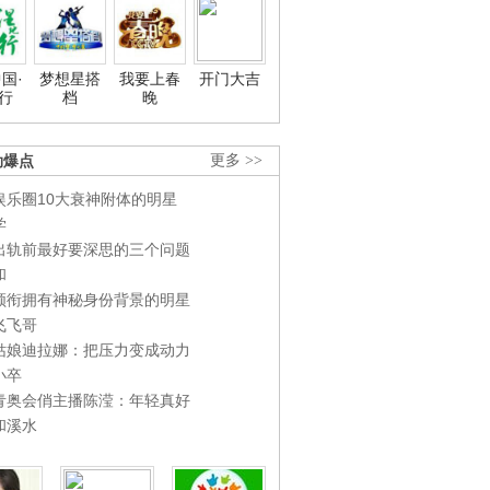
国·
梦想星搭
我要上春
开门大吉
行
档
晚
劲爆点
更多 >>
娱乐圈10大衰神附体的明星
学
出轨前最好要深思的三个问题
和
领衔拥有神秘身份背景的明星
飞飞哥
姑娘迪拉娜：把压力变成动力
小卒
青奥会俏主播陈滢：年轻真好
和溪水