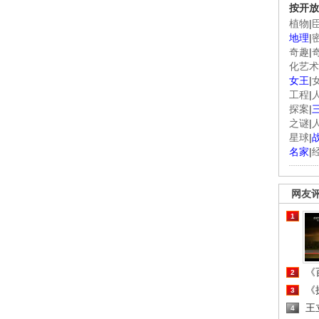
按开放
植物
|
地理
|
奇趣
|
化艺术
女王
|
工程
|
探案
|
之谜
|
星球
|
名家
|
网友
1
《百
2
《探
3
王
4