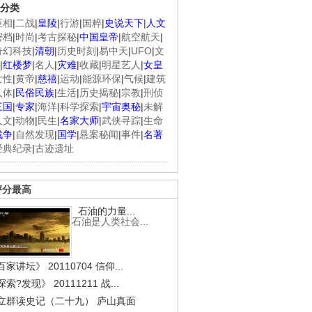
分类
臣相
|
二战
|
皇陵
|
行游
|
国粹
|
史说天下
|
人文
密档
|
时尚
|
考古探秘
|
中国皇帝
|
航空航天
|
奇幻科技
|
清朝
|
历史时刻
|
易中天
|
UFO
|
文
|
红楼梦
|
名人
|
灾难
|
收藏
|
明星艺人
|
女皇
女性
|
黄帝
|
慈禧
|
运动
|
能源环保
|
气候
|
建筑
人体
|
民俗民族
|
生活
|
历史揭秘
|
宗教
|
刑侦
三国
|
专家
|
海洋
|
科学探索
|
宇宙奥秘
|
未解
人文
|
动物
|
民生
|
名家大师
|
武侠寻踪
|
生命
战争
|
自然发现
|
国学
|
悬案秘闻
|
事件
|
名著
经典纪录
|
古迹遗址
评分最高
石油的力量...
石油是人类社会...
家讲坛》 20110704 信仰...
索?发现》 20111211 战...
立群读史记（二十九） 庐山真面