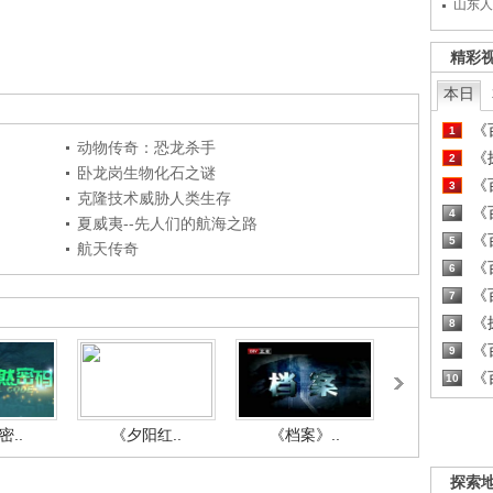
山东人
精彩
本日
《百
1
动物传奇：恐龙杀手
《探
2
卧龙岗生物化石之谜
《百
3
克隆技术威胁人类生存
《百
4
夏威夷--先人们的航海之路
《百
5
航天传奇
《百
6
《百
7
《探
8
《百
9
《百
10
..
《夕阳红..
《档案》..
《人与自.
探索