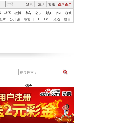
登录
注册
客服
设为首页
城
社区
微博
博客
论坛
访谈
邮箱
游戏
画片
公开课
播客
|
CCTV
频道
栏目
锘�