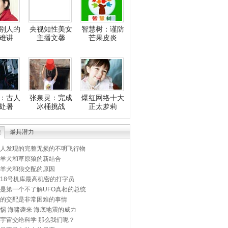
别人的
央视知性美女
智慧树：谨防
难讲
主播文馨
芒果皮炎
：古人
张泉灵：完成
爆红网络十大
处暑
冰桶挑战
正太萝莉
集
最具潜力
人发现的完整无损的不明飞行物
羊犬和草原狼的新结合
羊犬和狼交配的原因
18号机库最高机密的打字员
是第一个不了解UFO真相的总统
的交配是非常困难的事情
惕 海啸袭来 海底地震的威力
宇宙交给科学 那么我们呢？