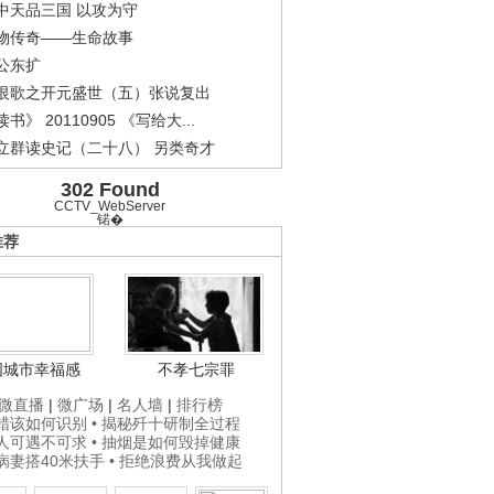
中天品三国 以攻为守
物传奇——生命故事
公东扩
恨歌之开元盛世（五）张说复出
书》 20110905 《写给大...
立群读史记（二十八） 另类奇才
302 Found
CCTV_WebServer
锘�
推荐
国城市幸福感
不孝七宗罪
微直播
|
微广场
|
名人墙
|
排行榜
打蜡该如何识别
• 揭秘歼十研制全过程
贵人可遇不可求
• 抽烟是如何毁掉健康
为病妻搭40米扶手
• 拒绝浪费从我做起