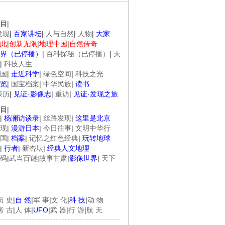
目
|
发现
|
百家讲坛
|
人与自然
|
人物
|
大家
此
|
创新无限
|
地理中国
|
自然传奇
界（已停播）
|
百科探秘（已停播）
|
天
|
科技人生
国
|
走近科学
|
绿色空间
|
科技之光
览
|
国宝档案
|
中华民族
|
读书
亲历
|
见证·影像志
|
重访
|
见证·发现之旅
目
|
|
杨澜访谈录
|
丝路发现
|
这里是北京
现
|
漫游日本
|
今日往事
|
文明中华行
国
|
档案
|
记忆之红色经典
|
玩转地球
|
行者
|
新杏坛
|
经典人文地理
码
|
武当百谜
|
故事甘肃
|
影像世界
|
天下
历 史
|
自 然
|
军 事
|
文 化
|
科 技
|
动 物
考 古
|
人 体
|
UFO
|
武 器
|
行 游
|
航 天