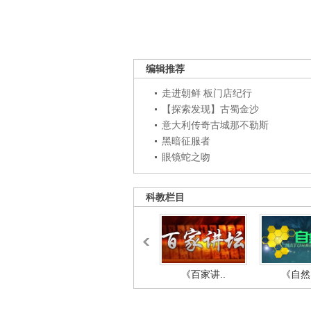
编辑推荐
走进朝鲜 板门店纪行
【探索发现】古蜀金沙
意大利传奇古城那不勒斯
黑暗征服者
眼镜蛇之吻
科教栏目
《百家讲..
《自然密