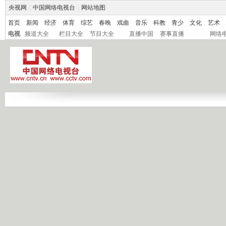
央视网
|
中国网络电视台
|
网站地图
首页
新闻
经济
体育
综艺
春晚
戏曲
音乐
科教
青少
文化
艺术
电视
频道大全
栏目大全
节目大全
直播中国
赛事直播
网络