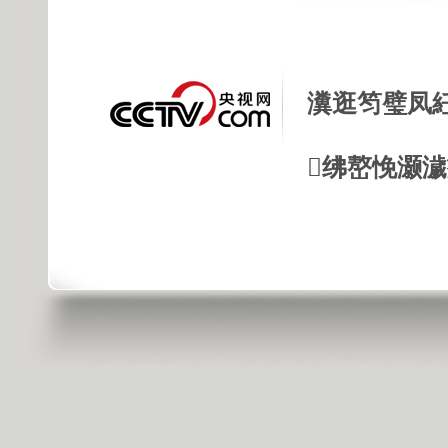
瀵逛笉璧凤
绋嶅悗灏