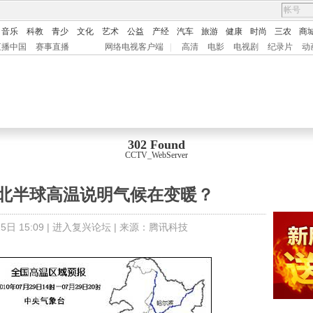
音乐
科教
青少
文化
艺术
公益
产经
汽车
旅游
健康
时尚
三农
商
直播中国
赛事直播
网络电视客户端
|
高清
电影
电视剧
纪录片
动
302 Found
CCTV_WebServer
 北半球高温说明气候在变暖？
日 15:09 |
进入复兴论坛
| 来源：
腾讯科技