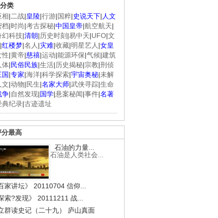
分类
臣相
|
二战
|
皇陵
|
行游
|
国粹
|
史说天下
|
人文
密档
|
时尚
|
考古探秘
|
中国皇帝
|
航空航天
|
奇幻科技
|
清朝
|
历史时刻
|
易中天
|
UFO
|
文
|
红楼梦
|
名人
|
灾难
|
收藏
|
明星艺人
|
女皇
女性
|
黄帝
|
慈禧
|
运动
|
能源环保
|
气候
|
建筑
人体
|
民俗民族
|
生活
|
历史揭秘
|
宗教
|
刑侦
三国
|
专家
|
海洋
|
科学探索
|
宇宙奥秘
|
未解
人文
|
动物
|
民生
|
名家大师
|
武侠寻踪
|
生命
战争
|
自然发现
|
国学
|
悬案秘闻
|
事件
|
名著
.
《经典人..
《中华民..
《人物》..
经典纪录
|
古迹遗址
评分最高
石油的力量...
石油是人类社会...
家讲坛》 20110704 信仰...
索?发现》 20111211 战...
立群读史记（二十九） 庐山真面