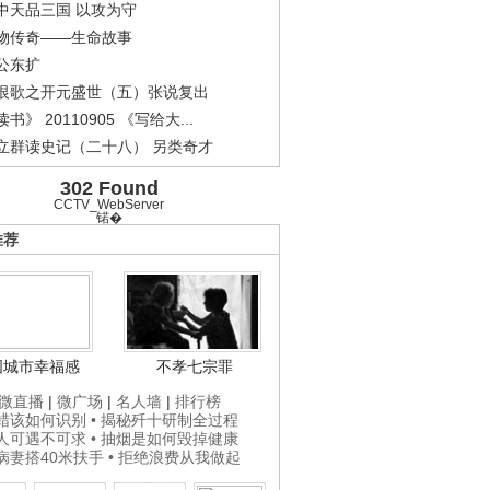
中天品三国 以攻为守
物传奇——生命故事
公东扩
恨歌之开元盛世（五）张说复出
书》 20110905 《写给大...
立群读史记（二十八） 另类奇才
302 Found
CCTV_WebServer
锘�
推荐
国城市幸福感
不孝七宗罪
微直播
|
微广场
|
名人墙
|
排行榜
打蜡该如何识别
• 揭秘歼十研制全过程
贵人可遇不可求
• 抽烟是如何毁掉健康
为病妻搭40米扶手
• 拒绝浪费从我做起