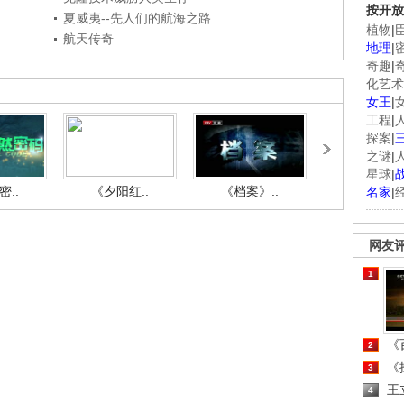
按开放
夏威夷--先人们的航海之路
植物
|
航天传奇
地理
|
奇趣
|
化艺术
女王
|
工程
|
探案
|
之谜
|
星球
|
..
《夕阳红..
《档案》..
《人与自.
名家
|
网友
1
《百
2
《探
3
王
4