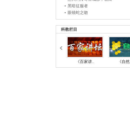
黑暗征服者
眼镜蛇之吻
科教栏目
《百家讲..
《自然密