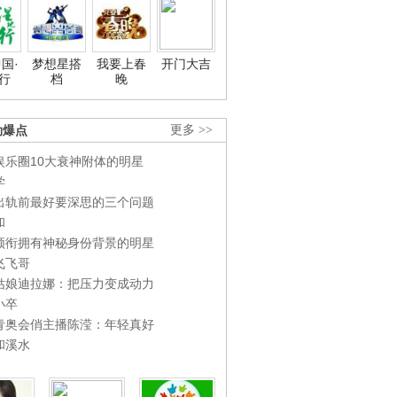
国·
梦想星搭
我要上春
开门大吉
行
档
晚
劲爆点
更多 >>
娱乐圈10大衰神附体的明星
学
出轨前最好要深思的三个问题
和
领衔拥有神秘身份背景的明星
飞飞哥
姑娘迪拉娜：把压力变成动力
小卒
青奥会俏主播陈滢：年轻真好
和溪水