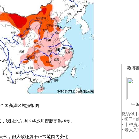
微博
中
全国高温区域预报图
微访谈
|
• 橙子
来，我国北方地区将逐步摆脱高温控制。
• 十种
• 老人
天气，但大致还属于正常范围内变化。