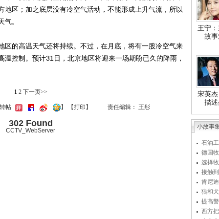
方地区；加之底层没有冷空气活动，不能形成上升气流，所以
天气。
王宁：
故事
区的高温天气还将持续。不过，在月底，将有一股冷空气来
高温控制。预计31日，北京地区将迎来一场期盼已久的降雨，
1
2
下一页>>
宋英杰
描述
键转帖
】
【
打印
】
责任编辑： 王彤
302 Found
小故事
CCTV_WebServer
石油工
德国牧
选择牧
接触到
肯尼迪
狼和犬
提高警
西方把