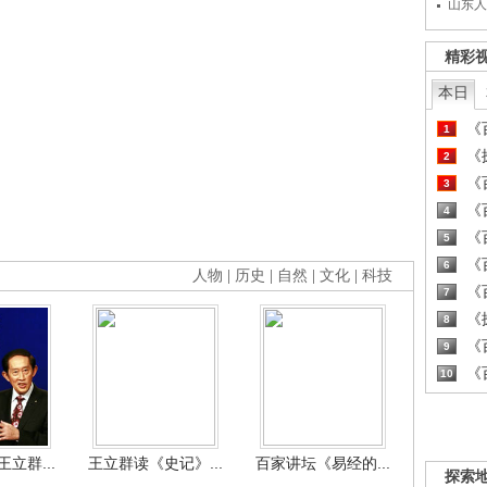
山东人
精彩
本日
《百
1
《探
2
《百
3
《百
4
《百
5
《百
6
人物
|
历史
|
自然
|
文化
|
科技
《百
7
《探
8
《百
9
《百
10
立群...
王立群读《史记》...
百家讲坛《易经的...
探索