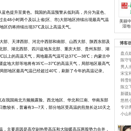
从蓝色提升至黄色。我国的高温预警从低到高，共分为蓝色、
去48小时两个及以上省(区、市)大部地区持续出现最高气温
美丽中
湿地
些地区仍将持续出现37℃及以上高温天气。
大部、天津西部、河北中西部和南部、山西大部、陕西东部及
博客
北部、湖北西部、四川盆地东北部、重庆大部、贵州东部、湖
盘点
℃以上的高温天气，局地最高气温可达37℃—38℃；内蒙古中
陈守
盆地大部等地将有35℃—37℃的高温天气，局部地区最高气
男人
肃局部地区最高气温已经超过40℃，刷新了今年的高温记录。
宋宝
韩雪
陈立
新疆
气在我国南北方频频露脸。西北地区、华北和江南、华南东部
悠然
专访
日数较长，普遍有3—7天，部分地区受高温的煎熬长达10天之
小山
，主要原因是高空副热带高压和大陆暖高压两股势力合并，