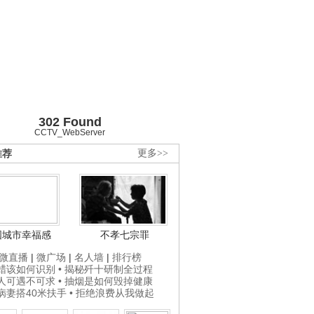
302 Found
CCTV_WebServer
推荐
更多>>
国城市幸福感
不孝七宗罪
微直播
|
微广场
|
名人墙
|
排行榜
打蜡该如何识别
• 揭秘歼十研制全过程
贵人可遇不可求
• 抽烟是如何毁掉健康
为病妻搭40米扶手
• 拒绝浪费从我做起