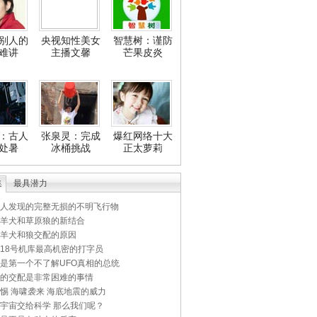
别人的
央视知性美女
智慧树：谨防
难讲
主播文馨
芒果皮炎
：古人
张泉灵：完成
爆红网络十大
处暑
冰桶挑战
正太萝莉
集
最具潜力
人发现的完整无损的不明飞行物
羊犬和草原狼的新结合
羊犬和狼交配的原因
18号机库最高机密的打字员
是第一个不了解UFO真相的总统
的交配是非常困难的事情
惕 海啸袭来 海底地震的威力
宇宙交给科学 那么我们呢？