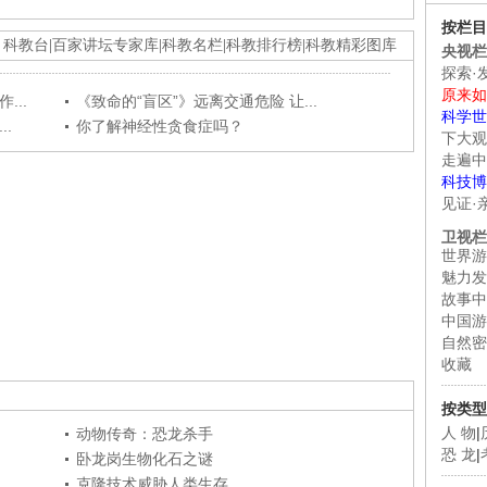
按栏目
科教台
|
百家讲坛专家库
|
科教名栏
|
科教排行榜
|
科教精彩图库
央视栏
探索·
原来如
...
《致命的“盲区”》远离交通危险 让...
科学世
.
你了解神经性贪食症吗？
下大观
走遍中
科技博
见证·
卫视栏
世界游
魅力发
故事中
中国游
自然密
收藏
按类型
人 物
|
动物传奇：恐龙杀手
恐 龙
|
卧龙岗生物化石之谜
克隆技术威胁人类生存