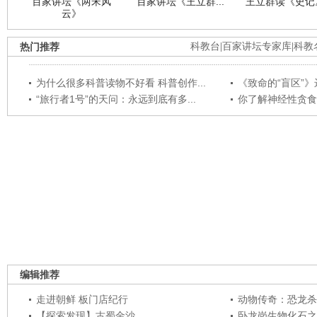
百家讲坛《两宋风
百家讲坛《王立群...
王立群读《史记》
云》
热门推荐
科教台
|
百家讲坛专家库
|
科教
为什么很多科普读物不好看 科普创作...
《致命的“盲区”》远
“旅行者1号”的天问：永远到底有多...
你了解神经性贪食
编辑推荐
走进朝鲜 板门店纪行
动物传奇：恐龙杀
【探索发现】古蜀金沙
卧龙岗生物化石之