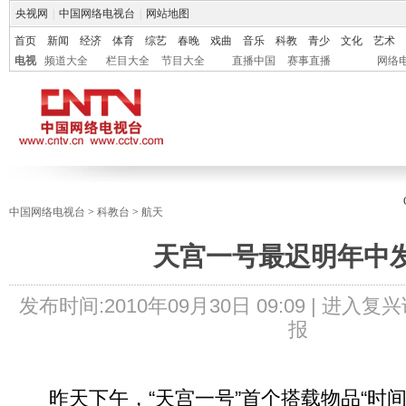
央视网
|
中国网络电视台
|
网站地图
首页
新闻
经济
体育
综艺
春晚
戏曲
音乐
科教
青少
文化
艺术
电视
频道大全
栏目大全
节目大全
直播中国
赛事直播
网络
中国网络电视台
>
科教台
>
航天
天宫一号最迟明年中
发布时间:
2010年09月30日 09:09 |
进入复兴
报
昨天下午，“天宫一号”首个搭载物品“时间