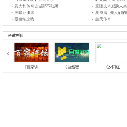
意大利传奇古城那不勒斯
克隆技术威胁人类
黑暗征服者
夏威夷--先人们
眼镜蛇之吻
航天传奇
科教栏目
《百家讲..
《自然密..
《夕阳红..