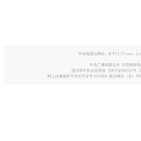
中央电视台网站
|
关于CCTV.com
|
人
中央广播电视总台 中国网络电
违法和不良信息举报
京ICP证060535号
网上传播视听节目许可证号 0102004
新出网证（京）字0