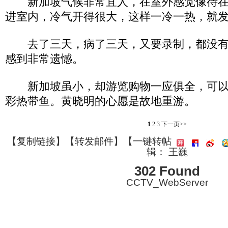
新加坡气候非常宜人，在室外感觉像待在
进室内，冷气开得很大，这样一冷一热，就
去了三天，病了三天，又要录制，都没有
感到非常遗憾。
新加坡虽小，却游览购物一应俱全，可以
彩热带鱼。黄晓明的心愿是故地重游。
1
2
3
下一页>>
【
复制链接
】【
转发邮件
】
【一键转帖
辑： 王巍
302 Found
CCTV_WebServer