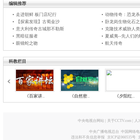
编辑推荐
走进朝鲜 板门店纪行
动物传奇：恐龙杀
【探索发现】古蜀金沙
卧龙岗生物化石之
意大利传奇古城那不勒斯
克隆技术威胁人类
黑暗征服者
夏威夷--先人们
眼镜蛇之吻
航天传奇
科教栏目
《百家讲..
《自然密..
《夕阳红..
中央电视台网站
|
关于CCTV.com
|
人
中央广播电视总台 中国网络电
违法和不良信息举报
京ICP证060535号