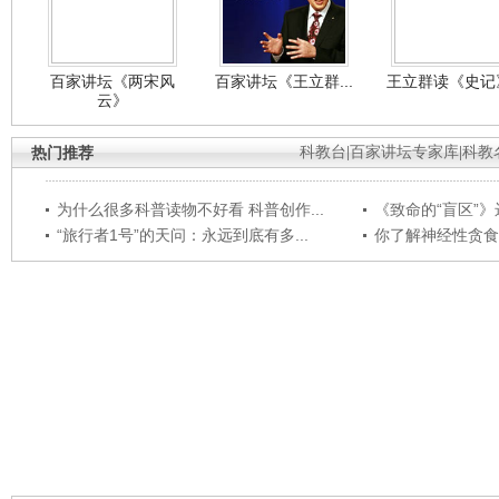
百家讲坛《两宋风
百家讲坛《王立群...
王立群读《史记》
云》
热门推荐
科教台
|
百家讲坛专家库
|
科教
为什么很多科普读物不好看 科普创作...
《致命的“盲区”》远
“旅行者1号”的天问：永远到底有多...
你了解神经性贪食