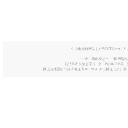
中央电视台网站
|
关于CCTV.com
|
人
中央广播电视总台 中国网络电
违法和不良信息举报
京ICP证060535号
网上传播视听节目许可证号 0102004
新出网证（京）字0