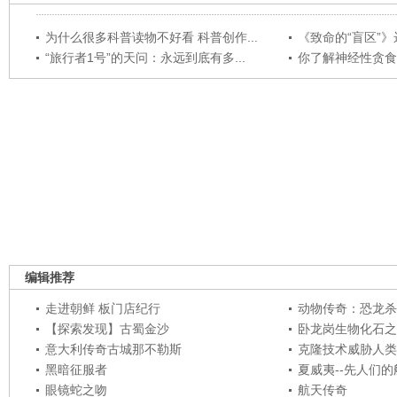
为什么很多科普读物不好看 科普创作...
《致命的“盲区”》远
“旅行者1号”的天问：永远到底有多...
你了解神经性贪食
编辑推荐
走进朝鲜 板门店纪行
动物传奇：恐龙杀
【探索发现】古蜀金沙
卧龙岗生物化石之
意大利传奇古城那不勒斯
克隆技术威胁人类
黑暗征服者
夏威夷--先人们
眼镜蛇之吻
航天传奇