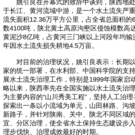
姚引良在开幕式的致辞中谈到，陕西地处
于长江、黄河流域中游，是一个水土流失严
流失面积12.36万平方公里，占全省总面积的
数4100吨，陕北黄土高原沟壑区侵蚀模数高达
黄泥沙8亿吨，占黄河三门峡以上河段年均输
年因水土流失损失耕地4.5万亩。
对目前的治理状况，姚引良表示：长期以
家的统一部署，在水利部、中国科学院的支
展水土流失治理工作，特别是1999年国家启
略以来，陕西率先在全国实施以水土流失治
为主要内容的“山川秀美工程”，坚持人工治
探索出一条以小流域为单元，山田林路、沟
新路子，并针对陕南、关中、陕北不同区域
宜、分区治理，使全省水土保持生态建设步
理步伐快、治理成效最好的时期。