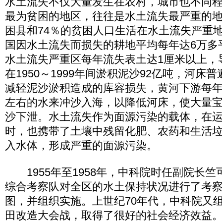
水土流失不仅大量发生在农村，城市也不同
最为贫困的地区，往往是水土流失最严重的地
困县和74％的贫困人口生活在水土流失严重地
国因水土流失而损失的耕地平均每年达6万多
水土流失严重区每年流失表土达1厘米以上，
在1950～1999年间淤积泥沙92亿吨，河床
减轻泥沙淤积造成的库容损失，黄河下游每年
左右的水来冲沙入海，以降低河床，使大量
沙下泄。水土流失作为面源污染的载体，在
时，也携带了土壤中残留化肥、农药和生活
入水体，形成严重的面源污染。
1955年至1958年，中科院时任副院长竺
综合考察队对全区的水土保持状况进行了考
图，并组织实施。上世纪70年代，中科院又
田改造大会战，取得了很好的社会经济效益。