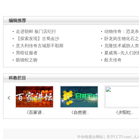
编辑推荐
走进朝鲜 板门店纪行
动物传奇：恐龙杀
【探索发现】古蜀金沙
卧龙岗生物化石之
意大利传奇古城那不勒斯
克隆技术威胁人类
黑暗征服者
夏威夷--先人们
眼镜蛇之吻
航天传奇
科教栏目
《百家讲..
《自然密..
《夕阳红..
中央电视台网站
|
关于CCTV.com
|
人