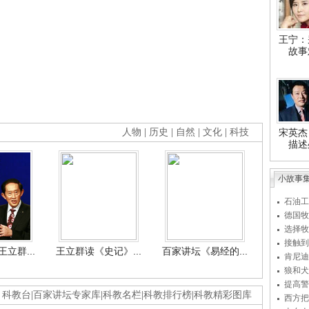
王宁：
故事
人物
|
历史
|
自然
|
文化
|
科技
宋英杰
描述
小故事
石油工
德国牧
选择牧
接触到
立群...
王立群读《史记》...
百家讲坛《易经的...
肯尼迪
狼和犬
提高警
科教台
|
百家讲坛专家库
|
科教名栏
|
科教排行榜
|
科教精彩图库
西方把