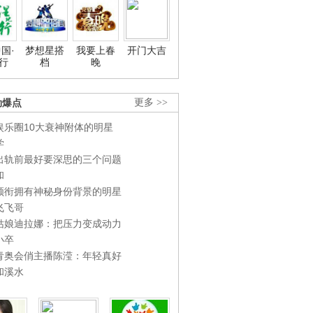
国·
梦想星搭
我要上春
开门大吉
行
档
晚
劲爆点
更多 >>
娱乐圈10大衰神附体的明星
学
出轨前最好要深思的三个问题
和
领衔拥有神秘身份背景的明星
飞飞哥
姑娘迪拉娜：把压力变成动力
小卒
青奥会俏主播陈滢：年轻真好
和溪水