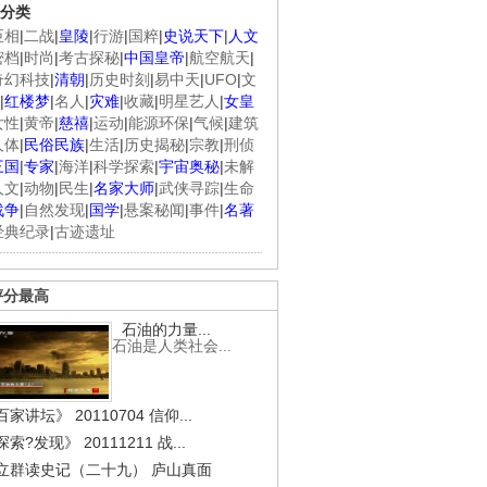
分类
臣相
|
二战
|
皇陵
|
行游
|
国粹
|
史说天下
|
人文
密档
|
时尚
|
考古探秘
|
中国皇帝
|
航空航天
|
奇幻科技
|
清朝
|
历史时刻
|
易中天
|
UFO
|
文
|
红楼梦
|
名人
|
灾难
|
收藏
|
明星艺人
|
女皇
女性
|
黄帝
|
慈禧
|
运动
|
能源环保
|
气候
|
建筑
人体
|
民俗民族
|
生活
|
历史揭秘
|
宗教
|
刑侦
三国
|
专家
|
海洋
|
科学探索
|
宇宙奥秘
|
未解
人文
|
动物
|
民生
|
名家大师
|
武侠寻踪
|
生命
战争
|
自然发现
|
国学
|
悬案秘闻
|
事件
|
名著
经典纪录
|
古迹遗址
评分最高
石油的力量...
石油是人类社会...
家讲坛》 20110704 信仰...
索?发现》 20111211 战...
立群读史记（二十九） 庐山真面