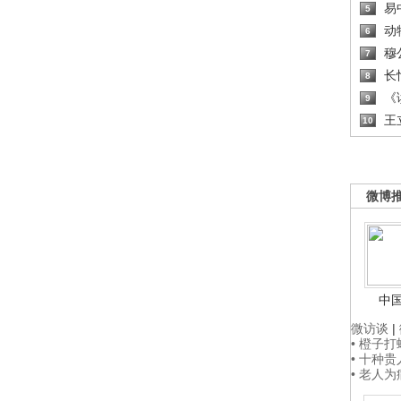
易
5
动
6
穆
7
长
8
《读
9
王
10
微博
中
微访谈
|
• 橙子
• 十种
• 老人