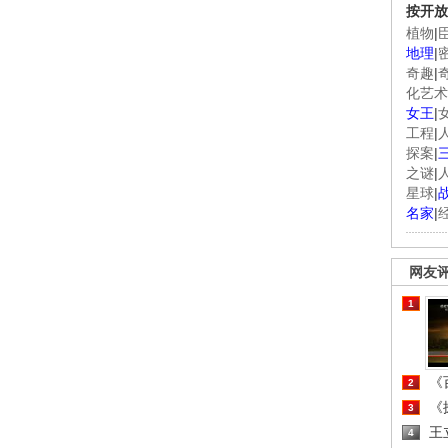
按开放
植物
|
地理
|
奇趣
|
化艺术
女王
|
工程
|
探案
|
之谜
|
星球
|
名家
|
网友
1
《百
2
《探
3
王
4