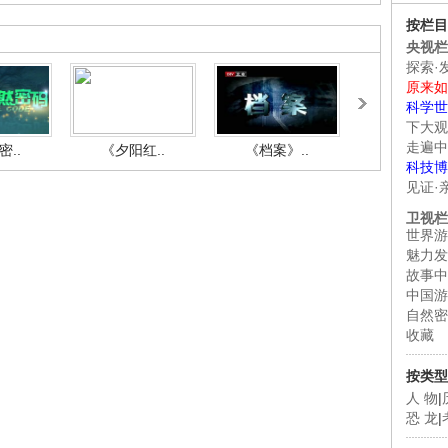
按栏目
央视栏
探索·
原来如
科学世
下大观
走遍中
..
《夕阳红..
《档案》..
《人与自.
科技博
见证·
卫视栏
世界游
魅力发
故事中
中国游
自然密
收藏
按类型
人 物
|
恐 龙
|