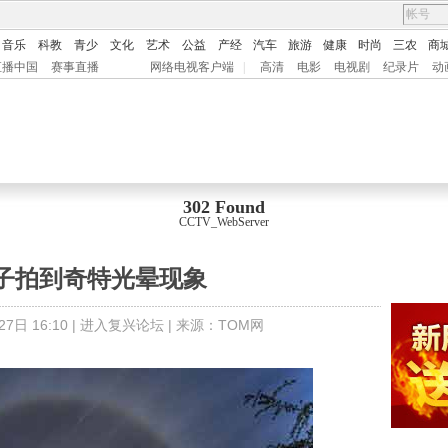
音乐
科教
青少
文化
艺术
公益
产经
汽车
旅游
健康
时尚
三农
商
直播中国
赛事直播
网络电视客户端
|
高清
电影
电视剧
纪录片
动
302 Found
CCTV_WebServer
子拍到奇特光晕现象
7日 16:10 |
进入复兴论坛
| 来源：
TOM网