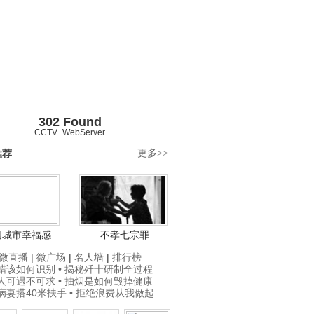
302 Found
CCTV_WebServer
推荐
更多>>
国城市幸福感
不孝七宗罪
微直播
|
微广场
|
名人墙
|
排行榜
打蜡该如何识别
• 揭秘歼十研制全过程
贵人可遇不可求
• 抽烟是如何毁掉健康
为病妻搭40米扶手
• 拒绝浪费从我做起