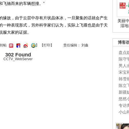
和飞驰而来的车辆想撞。”
缘故，由于云层中存有片状晶体冰，一旦聚集的话就会产生
美丽中
的一种表现形式，另外科学家们认为，实际上飞碟也是由于天
湿地
说服大家的证据。
博客
键转帖
】
【
打印
】
责任编辑： 刘鑫
盘点
302 Found
陈守
CCTV_WebServer
男人
宋宝
韩雪
陈立
新疆
悠然
专访
小山