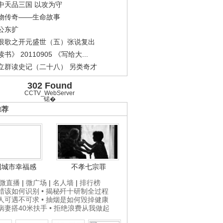
中天品三国 以攻为守
物传奇——生命故事
公东扩
恨歌之开元盛世（五）张说复出
书》 20110905 《写给大...
立群读史记（二十八） 另类奇才
302 Found
CCTV_WebServer
锘�
推荐
国城市幸福感
不孝七宗罪
微直播
|
微广场
|
名人墙
|
排行榜
打蜡该如何识别
• 揭秘歼十研制全过程
贵人可遇不可求
• 抽烟是如何毁掉健康
为病妻搭40米扶手
• 拒绝浪费从我做起