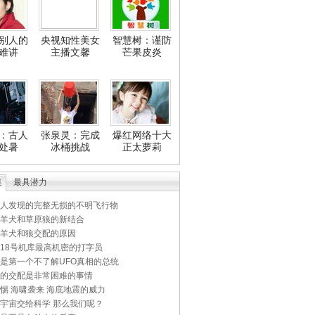
别人的
央视知性美女
智慧树：谨防
难讲
主播文馨
芒果皮炎
：古人
张泉灵：完成
爆红网络十大
处暑
冰桶挑战
正太萝莉
集
最具潜力
人发现的完整无损的不明飞行物
羊犬和草原狼的新结合
羊犬和狼交配的原因
18号机库最高机密的打字员
是第一个不了解UFO真相的总统
的交配是非常困难的事情
惕 海啸袭来 海底地震的威力
宇宙交给科学 那么我们呢？