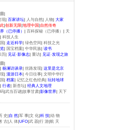
目
|
发现
|
百家讲坛
|
人与自然
|
人物
|
大家
此
|
创新无限
|
地理中国
|
自然传奇
界（已停播）
|
百科探秘（已停播）
|
天
|
科技人生
国
|
走近科学
|
绿色空间
|
科技之光
.
《经典人..
《中华民..
《人物》..
览
|
国宝档案
|
中华民族
|
读书
亲历
|
见证·影像志
|
重访
|
见证·发现之旅
目
|
|
杨澜访谈录
|
丝路发现
|
这里是北京
现
|
漫游日本
|
今日往事
|
文明中华行
国
|
档案
|
记忆之红色经典
|
玩转地球
|
行者
|
新杏坛
|
经典人文地理
码
|
武当百谜
|
故事甘肃
|
影像世界
|
天下
历 史
|
自 然
|
军 事
|
文 化
|
科 技
|
动 物
考 古
|
人 体
|
UFO
|
武 器
|
行 游
|
航 天