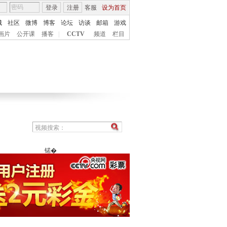
登录
注册
客服
设为首页
城
社区
微博
博客
论坛
访谈
邮箱
游戏
画片
公开课
播客
|
CCTV
频道
栏目
锘�