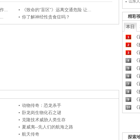
山东人
...
《致命的“盲区”》远离交通危险 让...
精彩
.
你了解神经性贪食症吗？
本日
《百
1
《探
2
《百
3
《百
4
《百
5
《百
6
《百
7
《探
8
《百
9
动物传奇：恐龙杀手
《百
10
卧龙岗生物化石之谜
克隆技术威胁人类生存
夏威夷--先人们的航海之路
航天传奇
探索