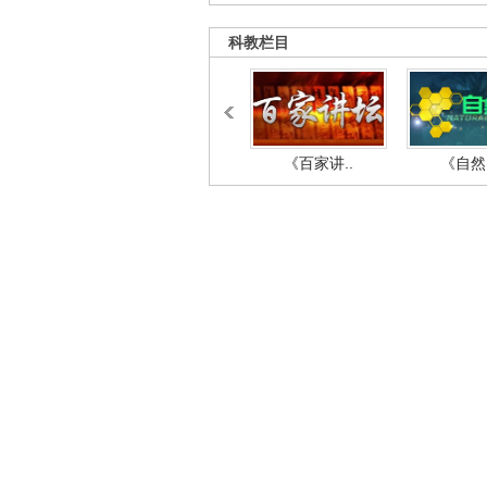
科教栏目
《百家讲..
《自然密