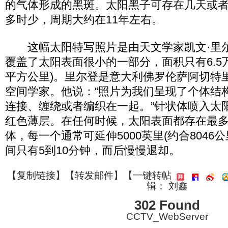
的气体形成的黑斑。太阳黑子可存在几天或
多时少，周期大约在11年左右。
这幅太阳特写照片是由天文学家凯文·里
覆盖了太阳表面很小的一部分，面积只有6.5万
平方公里)。里尔登是意大利佛罗伦萨阿切特
空间学家。他说：“照片为我们呈现了个体结
连接、缠绕或者编织在一起。”针状体喷入太
红色薄层。在任何时候，太阳表面都存在最多
体，每一个通常可延伸5000英里(约合8046
间只有5到10分钟，而后慢慢退却。
【
复制链接
】【
转发邮件
】
【一键转帖
辑： 刘鑫
302 Found
CCTV_WebServer