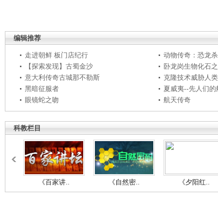
编辑推荐
走进朝鲜 板门店纪行
动物传奇：恐龙杀
【探索发现】古蜀金沙
卧龙岗生物化石之
意大利传奇古城那不勒斯
克隆技术威胁人类
黑暗征服者
夏威夷--先人们
眼镜蛇之吻
航天传奇
科教栏目
《百家讲..
《自然密..
《夕阳红..