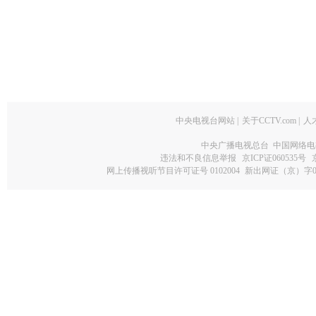
中央电视台网站
|
关于CCTV.com
|
人
中央广播电视总台 中国网络电
违法和不良信息举报
京ICP证060535号
网上传播视听节目许可证号 0102004
新出网证（京）字0