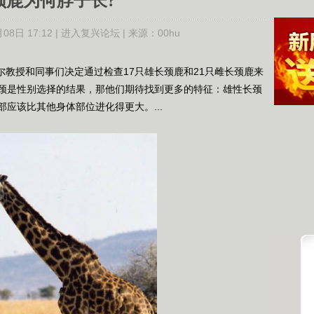
颈鹿为何脖子长?
08日 17:12 |
进入复兴论坛
| 来源：
00hu
尔教授和同事们决定通过检查17只雄长颈鹿和21只雌长颈鹿来
颈是性别选择的结果，那他们期待找到更多的特征：雄性长颈
应该比其他身体部位进化得更大。...