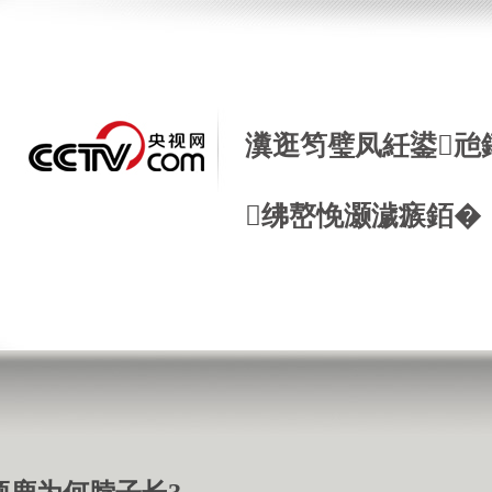
瀵逛笉璧凤紝鍙兘
绋嶅悗灏濊瘯銆�