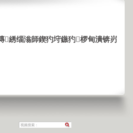
鏄綉缁滃師鍥犳垨鏃犳椤甸潰锛岃