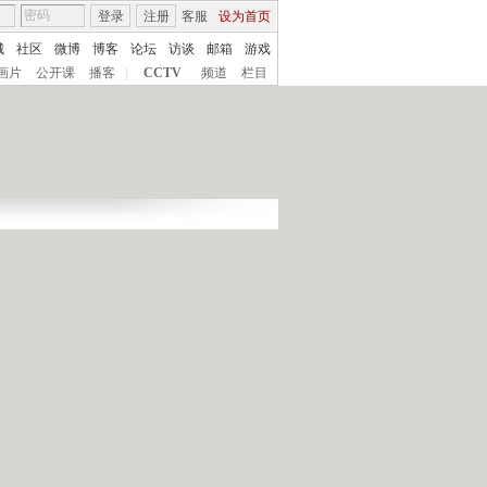
登录
注册
客服
设为首页
城
社区
微博
博客
论坛
访谈
邮箱
游戏
画片
公开课
播客
|
CCTV
频道
栏目