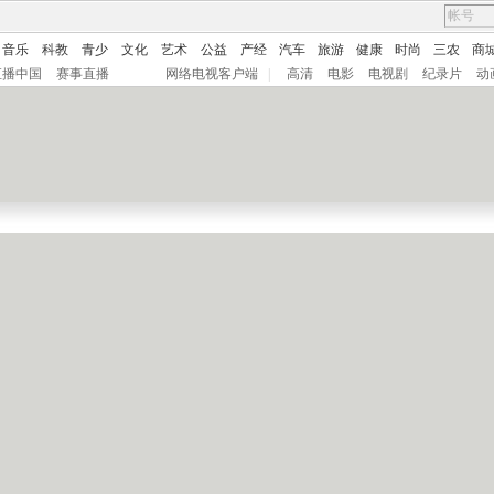
音乐
科教
青少
文化
艺术
公益
产经
汽车
旅游
健康
时尚
三农
商
直播中国
赛事直播
网络电视客户端
|
高清
电影
电视剧
纪录片
动