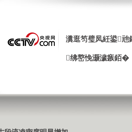
瀵逛笉璧凤紝鍙兘
绋嶅悗灏濊瘯銆�