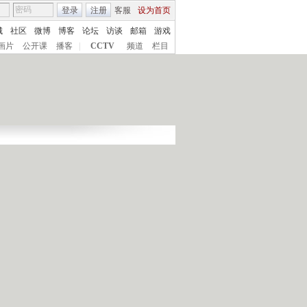
登录
注册
客服
设为首页
城
社区
微博
博客
论坛
访谈
邮箱
游戏
画片
公开课
播客
|
CCTV
频道
栏目