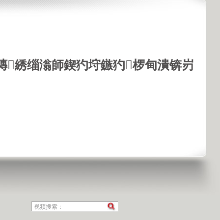
鏄綉缁滃師鍥犳垨鏃犳椤甸潰锛岃