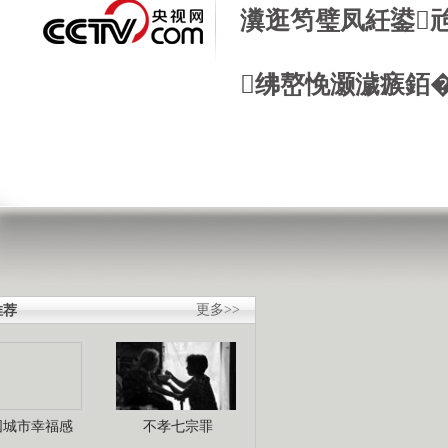
瀵逛笉璧凤紝鍙
绋嶅悗灏濊瘯銆
推荐
更多>>
国城市幸福感
不孝七宗罪