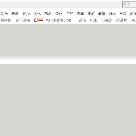
音乐
科教
青少
文化
艺术
公益
产经
汽车
旅游
健康
时尚
三农
商
直播中国
赛事直播
网络电视客户端
|
高清
电影
电视剧
纪录片
动