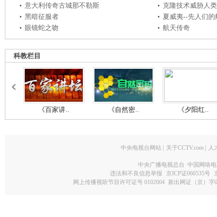
意大利传奇古城那不勒斯
克隆技术威胁人类
黑暗征服者
夏威夷--先人们
眼镜蛇之吻
航天传奇
科教栏目
《百家讲..
《自然密..
《夕阳红..
中央电视台网站
|
关于CCTV.com
|
人
中央广播电视总台 中国网络电
违法和不良信息举报
京ICP证060535号
网上传播视听节目许可证号 0102004
新出网证（京）字0