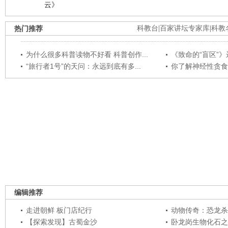
云》
热门推荐
科教台
|
百家讲坛专家库
|
科教
为什么很多科普读物不好看 科普创作...
《致命的“盲区”》远
“旅行者1号”的天问：永远到底有多...
你了解神经性贪食
编辑推荐
走进朝鲜 板门店纪行
动物传奇：恐龙杀
【探索发现】古蜀金沙
卧龙岗生物化石之