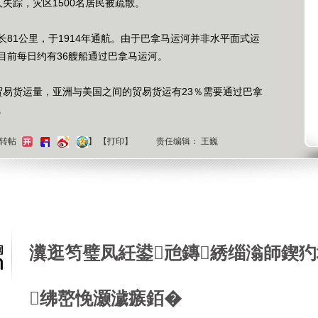
踪，灾区1500名居民被疏散。
1公里，于1914年通航。由于巴拿马运河并非水平面式运
目前每日约有36艘船通过巴拿马运河。
易货运量，亚洲与美国之间的贸易货运有23％需要通过巴拿
。
键转帖
】
【
打印
】
责任编辑： 王巍
微博
瀵逛笉璧凤紝鍙兘鏄綉缁滃師鍥犳
绋嶅悗灏濊瘯銆�
中