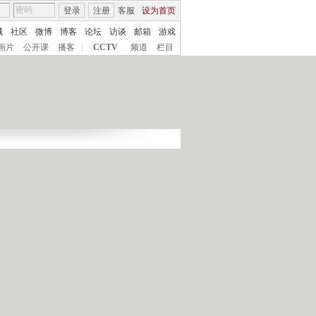
登录
注册
客服
设为首页
城
社区
微博
博客
论坛
访谈
邮箱
游戏
画片
公开课
播客
|
CCTV
频道
栏目