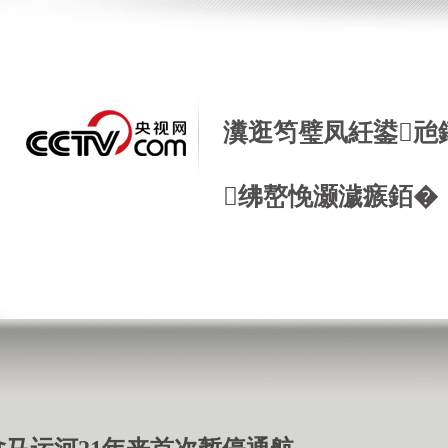
瀵逛笉璧凤紝鍙兘
绋嶅悗灏濊瘯銆�