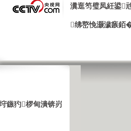
瀵逛笉璧凤紝鍙
绋嶅悗灏濊瘯銆
推荐
更多>>
垨鏃犳椤甸潰锛岃
国城市幸福感
不孝七宗罪