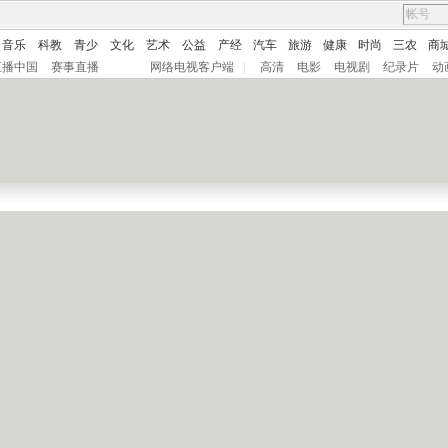
音乐
科教
青少
文化
艺术
公益
产经
汽车
旅游
健康
时尚
三农
商
直播中国
赛事直播
网络电视客户端
|
高清
电影
电视剧
纪录片
动