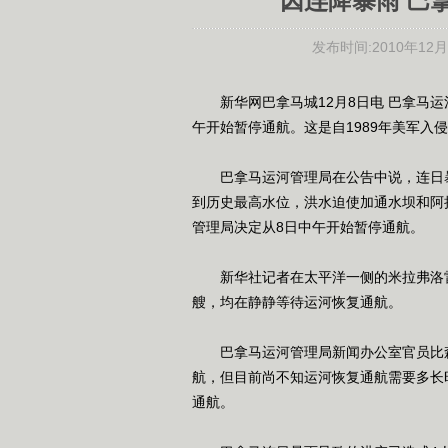
因连降暴雨 巴
发布时间:
2010年12月0
新华网巴拿马城12月8日电 巴拿马运
午开始暂停通航。这是自1989年美军入
巴拿马运河管理局在公告中说，连日暴
到历史最高水位，洪水迫使加通水坝和阿
管理局决定从8日中午开始暂停通航。
新华社记者在太平洋一侧的米拉弗洛雷
艘，均在静静等待运河恢复通航。
巴拿马运河管理局新闻办公室官员比森
航，但目前尚不知运河恢复通航需要多长
通航。