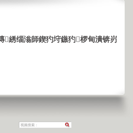
鏄綉缁滃師鍥犳垨鏃犳椤甸潰锛岃