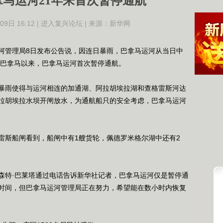
拿马运河21年来首次暂停通航
9日 16:12 |
进入复兴论坛
| 来源：
新华网
河管理局8日发布公告说，因连日暴雨，巴拿马运河从当日中
侵巴拿马以来，巴拿马运河首次暂停通航。
雨使得与运河相连的加通湖、阿拉胡埃拉湖和查格雷斯河达
拉胡埃拉水坝开闸放水，为通航船只的安全考虑，巴拿马运河
斯船闸看到，船闸中有1艘货轮，佩德罗米格尔湖中还有2
特·巴莱塔通过电话告诉新华社记者，巴拿马运河仅是暂停通
时间，但巴拿马运河管理局正在努力，希望能在数小时内恢复