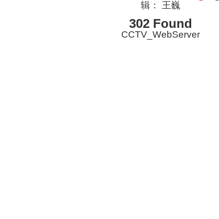
辑： 王巍
302 Found
CCTV_WebServer