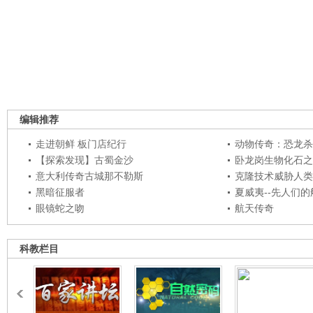
编辑推荐
走进朝鲜 板门店纪行
动物传奇：恐龙杀
【探索发现】古蜀金沙
卧龙岗生物化石之
意大利传奇古城那不勒斯
克隆技术威胁人类
黑暗征服者
夏威夷--先人们
眼镜蛇之吻
航天传奇
科教栏目