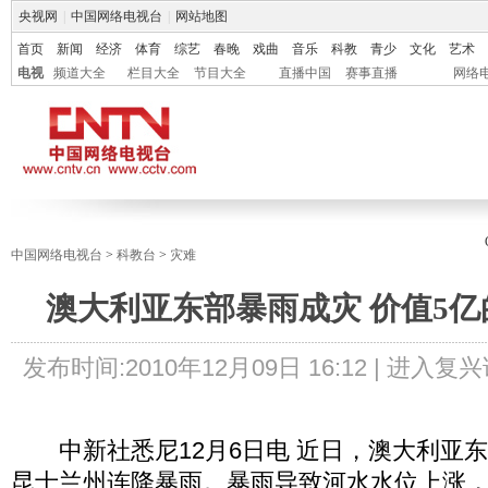
央视网
|
中国网络电视台
|
网站地图
首页
新闻
经济
体育
综艺
春晚
戏曲
音乐
科教
青少
文化
艺术
电视
频道大全
栏目大全
节目大全
直播中国
赛事直播
网络
中国网络电视台
>
科教台
>
灾难
澳大利亚东部暴雨成灾 价值5
发布时间:
2010年12月09日 16:12 |
进入复兴
中新社悉尼12月6日电 近日，澳大利亚
昆士兰州连降暴雨。暴雨导致河水水位上涨，已