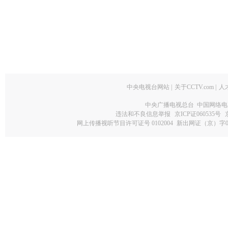
中央电视台网站
|
关于CCTV.com
|
人
中央广播电视总台 中国网络电
违法和不良信息举报
京ICP证060535号
网上传播视听节目许可证号 0102004
新出网证（京）字0