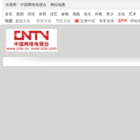
央视网
|
中国网络电视台
|
网站地图
首页
新闻
经济
体育
综艺
春晚
戏曲
音乐
科教
青少
文化
艺术
电视
频道大全
栏目大全
节目大全
直播中国
赛事直播
网络