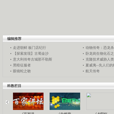
编辑推荐
走进朝鲜 板门店纪行
动物传奇：恐龙杀
【探索发现】古蜀金沙
卧龙岗生物化石之
意大利传奇古城那不勒斯
克隆技术威胁人类
黑暗征服者
夏威夷--先人们
眼镜蛇之吻
航天传奇
科教栏目