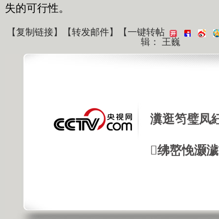
失的可行性。
【
复制链接
】【
转发邮件
】
【一键转帖
辑： 王巍
瀵逛笉璧凤
绋嶅悗灏