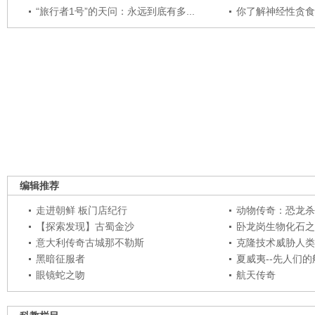
“旅行者1号”的天问：永远到底有多...
你了解神经性贪食
编辑推荐
走进朝鲜 板门店纪行
动物传奇：恐龙杀
【探索发现】古蜀金沙
卧龙岗生物化石之
意大利传奇古城那不勒斯
克隆技术威胁人类
黑暗征服者
夏威夷--先人们
眼镜蛇之吻
航天传奇