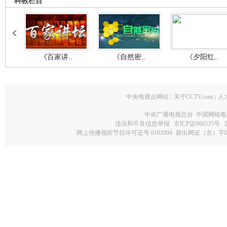
科教栏目
《百家讲..
《自然密..
《夕阳红..
中央电视台网站
|
关于CCTV.com
|
人
中央广播电视总台 中国网络电
违法和不良信息举报
京ICP证060535号
网上传播视听节目许可证号 0102004
新出网证（京）字0