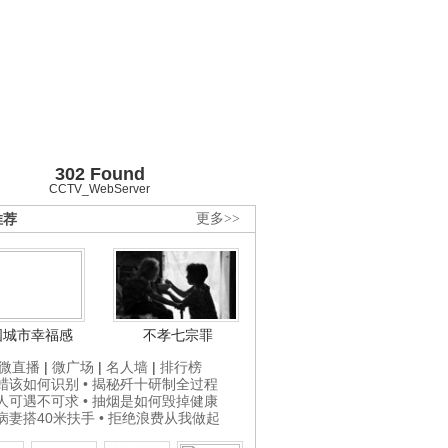
302 Found
CCTV_WebServer
推荐
更多>>
国城市幸福感
不孝七宗罪
微直播
|
微广场
|
名人墙
|
排行榜
打蜡该如何识别
• 揭秘歼十研制全过程
贵人可遇不可求
• 抽烟是如何毁掉健康
为病妻搭40米扶手
• 拒绝浪费从我做起