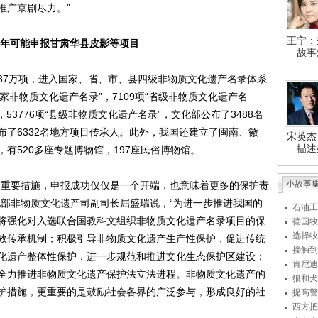
推广京剧尽力。”
王宁：
明年可能申报甘肃华县皮影等项目
故事
7万项，进入国家、省、市、县四级非物质文化遗产名录体系
国家非物质文化遗产名录”，7109项“省级非物质文化遗产名
，53776项“县级非物质文化遗产名录”，文化部公布了3488名
布了6332名地方项目传承人。此外，我国还建立了闽南、徽
宋英杰
描述
有520多座专题博物馆，197座民俗博物馆。
小故事
重要措施，申报成功仅仅是一个开端，也意味着更多的保护责
化部非物质文化遗产司副司长屈盛瑞说，“为进一步推进我国的
石油工
将强化对入选联合国教科文组织非物质文化遗产名录项目的保
德国牧
选择牧
效传承机制；积极引导非物质文化遗产生产性保护，促进传统
接触到
化遗产整体性保护，进一步规范和推进文化生态保护区建设；
肯尼迪
全力推进非物质文化遗产保护法立法进程。非物质文化遗产的
狼和犬
护措施，更重要的是鼓励社会各界的广泛参与，形成良好的社
提高警
西方把