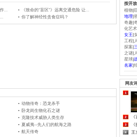
按开放
...
《致命的“盲区”》远离交通危险 让...
植物
|
地理
|
.
你了解神经性贪食症吗？
奇趣
|
化艺术
女王
|
工程
|
探案
|
之谜
|
星球
|
名家
|
网友
1
动物传奇：恐龙杀手
卧龙岗生物化石之谜
《百
克隆技术威胁人类生存
2
夏威夷--先人们的航海之路
《探
3
航天传奇
王
4