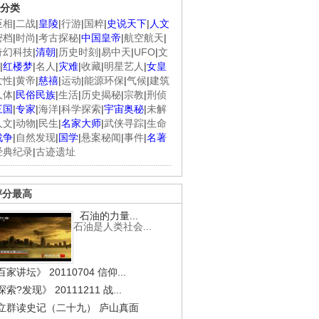
分类
臣相
|
二战
|
皇陵
|
行游
|
国粹
|
史说天下
|
人文
密档
|
时尚
|
考古探秘
|
中国皇帝
|
航空航天
|
奇幻科技
|
清朝
|
历史时刻
|
易中天
|
UFO
|
文
|
红楼梦
|
名人
|
灾难
|
收藏
|
明星艺人
|
女皇
女性
|
黄帝
|
慈禧
|
运动
|
能源环保
|
气候
|
建筑
人体
|
民俗民族
|
生活
|
历史揭秘
|
宗教
|
刑侦
三国
|
专家
|
海洋
|
科学探索
|
宇宙奥秘
|
未解
人文
|
动物
|
民生
|
名家大师
|
武侠寻踪
|
生命
战争
|
自然发现
|
国学
|
悬案秘闻
|
事件
|
名著
经典纪录
|
古迹遗址
评分最高
石油的力量...
石油是人类社会...
家讲坛》 20110704 信仰...
索?发现》 20111211 战...
立群读史记（二十九） 庐山真面