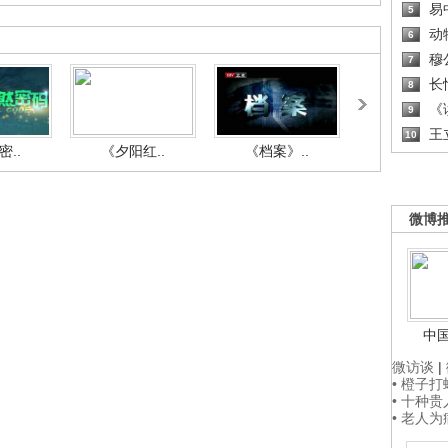
易
5
动
6
穆
7
长
8
《读
9
王
10
..
《夕阳红..
《档案》..
《人与自.
微博
中
微访谈
|
• 橙子
• 十种
• 老人