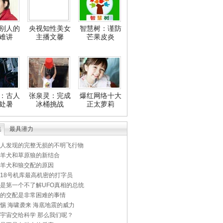
别人的
央视知性美女
智慧树：谨防
难讲
主播文馨
芒果皮炎
：古人
张泉灵：完成
爆红网络十大
处暑
冰桶挑战
正太萝莉
集
最具潜力
人发现的完整无损的不明飞行物
羊犬和草原狼的新结合
羊犬和狼交配的原因
18号机库最高机密的打字员
是第一个不了解UFO真相的总统
的交配是非常困难的事情
惕 海啸袭来 海底地震的威力
宇宙交给科学 那么我们呢？