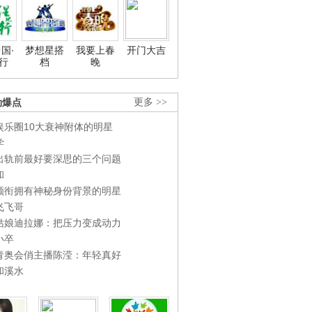
国·
梦想星搭
我要上春
开门大吉
行
档
晚
劲爆点
更多 >>
娱乐圈10大衰神附体的明星
学
出轨前最好要深思的三个问题
和
领衔拥有神秘身份背景的明星
飞飞哥
姑娘迪拉娜：把压力变成动力
小卒
青奥会俏主播陈滢：年轻真好
和溪水