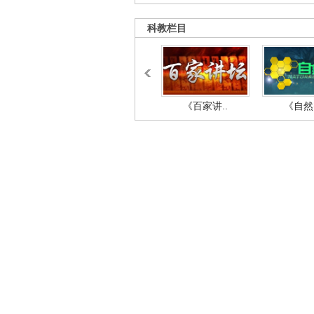
科教栏目
《百家讲..
《自然密