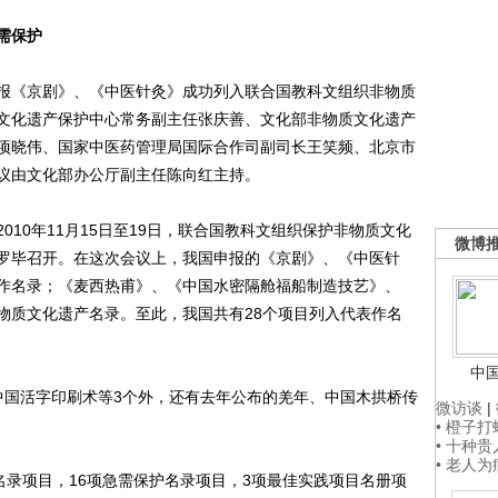
急需保护
《京剧》、《中医针灸》成功列入联合国教科文组织非物质
文化遗产保护中心常务副主任张庆善、文化部非物质文化遗产
项晓伟、国家中医药管理局国际合作司副司长王笑频、北京市
议由文化部办公厅副主任陈向红主持。
0年11月15日至19日，联合国教科文组织保护非物质文化
微博
罗毕召开。在这次会议上，我国申报的《京剧》、《中医针
作名录；《麦西热甫》、《中国水密隔舱福船制造技艺》、
物质文化遗产名录。至此，我国共有28个项目列入代表作名
中
国活字印刷术等3个外，还有去年公布的羌年、中国木拱桥传
微访谈
|
• 橙子
• 十种
• 老人
录项目，16项急需保护名录项目，3项最佳实践项目名册项