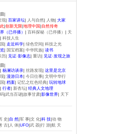
目
|
发现
|
百家讲坛
|
人与自然
|
人物
|
大家
此
|
创新无限
|
地理中国
|
自然传奇
界（已停播）
|
百科探秘（已停播）
|
天
|
科技人生
国
|
走近科学
|
绿色空间
|
科技之光
览
|
国宝档案
|
中华民族
|
读书
亲历
|
见证·影像志
|
重访
|
见证·发现之旅
目
|
|
杨澜访谈录
|
丝路发现
|
这里是北京
现
|
漫游日本
|
今日往事
|
文明中华行
国
|
档案
|
记忆之红色经典
|
玩转地球
|
行者
|
新杏坛
|
经典人文地理
码
|
武当百谜
|
故事甘肃
|
影像世界
|
天下
历 史
|
自 然
|
军 事
|
文 化
|
科 技
|
动 物
考 古
|
人 体
|
UFO
|
武 器
|
行 游
|
航 天