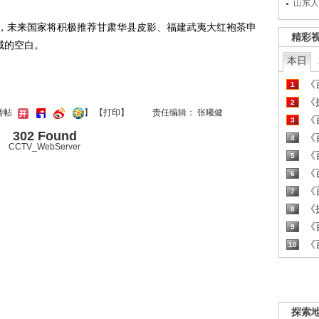
山东人
未来国家将积极推荐甘肃华县皮影、福建武夷大红袍茶申
精彩
域的空白。
本日
《百
1
《探
2
转帖
】
【
打印
】
责任编辑： 张曦健
《百
3
302 Found
《百
4
CCTV_WebServer
《百
5
《百
6
《百
7
《探
8
《百
9
《百
10
探索