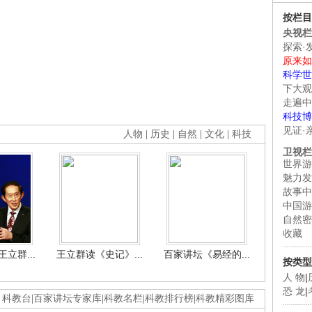
按栏目
央视栏
探索·
原来如
科学世
下大观
走遍中
科技博
见证·
人物
|
历史
|
自然
|
文化
|
科技
卫视栏
世界游
魅力发
故事中
中国游
自然密
收藏
立群...
王立群读《史记》...
百家讲坛《易经的...
按类型
人 物
|
恐 龙
|
科教台
|
百家讲坛专家库
|
科教名栏
|
科教排行榜
|
科教精彩图库