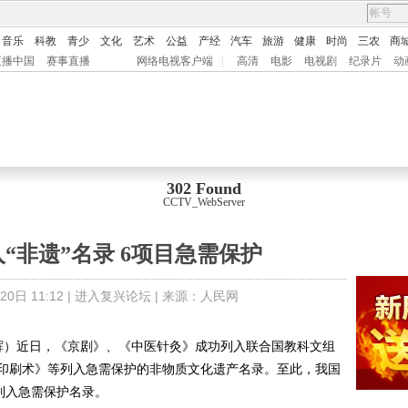
音乐
科教
青少
文化
艺术
公益
产经
汽车
旅游
健康
时尚
三农
商
直播中国
赛事直播
网络电视客户端
|
高清
电影
电视剧
纪录片
动
302 Found
CCTV_WebServer
入“非遗”名录 6项目急需保护
0日 11:12 |
进入复兴论坛
| 来源：
人民网
辉）近日，《京剧》、《中医针灸》成功列入联合国教科文组
印刷术》等列入急需保护的非物质文化遗产名录。至此，我国
列入急需保护名录。