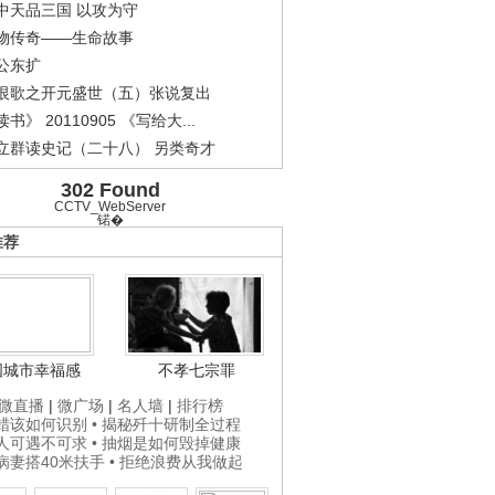
中天品三国 以攻为守
物传奇——生命故事
公东扩
恨歌之开元盛世（五）张说复出
书》 20110905 《写给大...
立群读史记（二十八） 另类奇才
.
《经典人..
《中华民..
《人物》..
302 Found
CCTV_WebServer
锘�
推荐
国城市幸福感
不孝七宗罪
微直播
|
微广场
|
名人墙
|
排行榜
打蜡该如何识别
• 揭秘歼十研制全过程
贵人可遇不可求
• 抽烟是如何毁掉健康
为病妻搭40米扶手
• 拒绝浪费从我做起