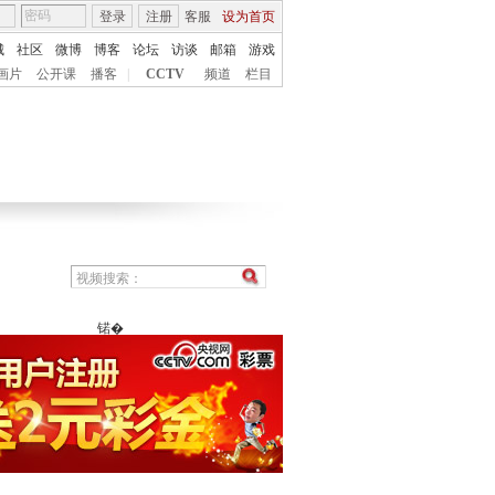
登录
注册
客服
设为首页
城
社区
微博
博客
论坛
访谈
邮箱
游戏
画片
公开课
播客
|
CCTV
频道
栏目
锘�