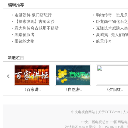
编辑推荐
走进朝鲜 板门店纪行
动物传奇：恐龙杀
【探索发现】古蜀金沙
卧龙岗生物化石之
意大利传奇古城那不勒斯
克隆技术威胁人类
黑暗征服者
夏威夷--先人们
眼镜蛇之吻
航天传奇
科教栏目
《百家讲..
《自然密..
《夕阳红..
中央电视台网站
|
关于CCTV.com
|
人
中央广播电视总台 中国网络电
违法和不良信息举报
京ICP证060535号