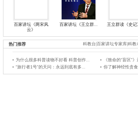
百家讲坛《两宋风
百家讲坛《王立群...
王立群读《史记》
云》
热门推荐
科教台
|
百家讲坛专家库
|
科教
为什么很多科普读物不好看 科普创作...
《致命的“盲区”》远
“旅行者1号”的天问：永远到底有多...
你了解神经性贪食