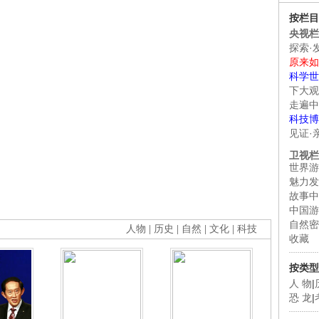
按栏目
央视栏
探索·
原来如
科学世
下大观
走遍中
科技博
见证·
卫视栏
世界游
魅力发
故事中
中国游
自然密
人物
|
历史
|
自然
|
文化
|
科技
收藏
按类型
人 物
|
恐 龙
|