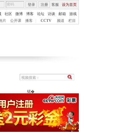
登录
注册
客服
设为首页
城
社区
微博
博客
论坛
访谈
邮箱
游戏
画片
公开课
播客
|
CCTV
频道
栏目
锘�