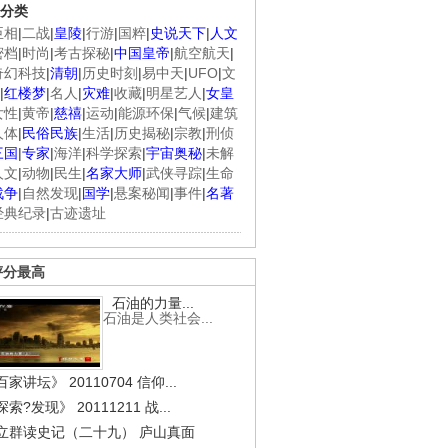
分类
臣相
|
二战
|
皇陵
|
行游
|
国粹
|
史说天下
|
人文
密档
|
时尚
|
考古探秘
|
中国皇帝
|
航空航天
|
奇幻科技
|
清朝
|
历史时刻
|
易中天
|
UFO
|
文
|
红楼梦
|
名人
|
灾难
|
收藏
|
明星艺人
|
女皇
女性
|
黄帝
|
慈禧
|
运动
|
能源环保
|
气候
|
建筑
人体
|
民俗民族
|
生活
|
历史揭秘
|
宗教
|
刑侦
三国
|
专家
|
海洋
|
科学探索
|
宇宙奥秘
|
未解
人文
|
动物
|
民生
|
名家大师
|
武侠寻踪
|
生命
战争
|
自然发现
|
国学
|
悬案秘闻
|
事件
|
名著
经典纪录
|
古迹遗址
评分最高
石油的力量...
石油是人类社会...
家讲坛》 20110704 信仰...
索?发现》 20111211 战...
立群读史记（二十九） 庐山真面