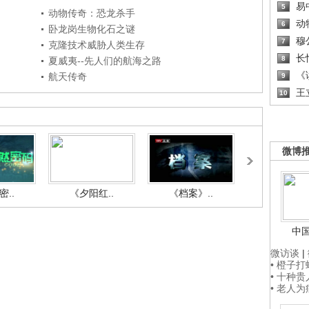
易
5
动物传奇：恐龙杀手
动
6
卧龙岗生物化石之谜
穆
7
克隆技术威胁人类生存
长
8
夏威夷--先人们的航海之路
《读
航天传奇
9
王
10
微博
..
《夕阳红..
《档案》..
《人与自.
中
微访谈
|
• 橙子
• 十种
• 老人