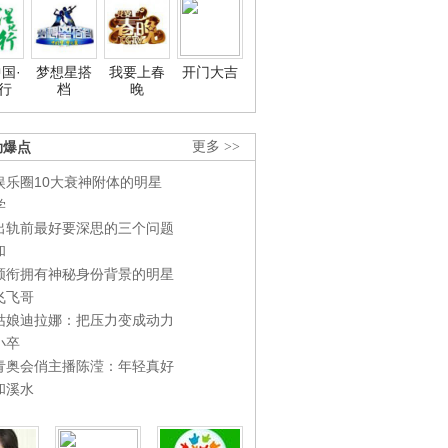
国·
梦想星搭
我要上春
开门大吉
行
档
晚
劲爆点
更多 >>
娱乐圈10大衰神附体的明星
学
出轨前最好要深思的三个问题
和
领衔拥有神秘身份背景的明星
飞飞哥
姑娘迪拉娜：把压力变成动力
小卒
青奥会俏主播陈滢：年轻真好
和溪水