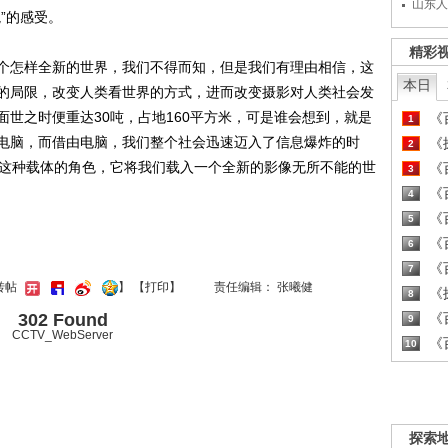
山东人
”的感受。
精彩
怎样全新的世界，我们不得而知，但是我们有理由相信，这
本日
的局限，改变人类看世界的方式，进而改变摄影对人类社会发
世之时便重达30吨，占地160平方米，可是谁会想到，就是
《百
1
电脑，而借由电脑，我们整个社会迅速迈入了信息爆炸的时
《探
2
是这种载体的角色，它将我们载入一个全新的影像无所不能的世
《百
3
《百
4
《百
5
《百
6
《百
7
转帖
】
【
打印
】
责任编辑： 张曦健
《探
8
302 Found
《百
9
CCTV_WebServer
《百
10
探索