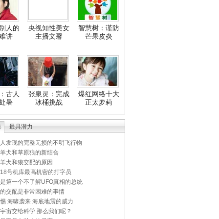
别人的
央视知性美女
智慧树：谨防
难讲
主播文馨
芒果皮炎
：古人
张泉灵：完成
爆红网络十大
处暑
冰桶挑战
正太萝莉
集
最具潜力
人发现的完整无损的不明飞行物
羊犬和草原狼的新结合
羊犬和狼交配的原因
18号机库最高机密的打字员
是第一个不了解UFO真相的总统
的交配是非常困难的事情
惕 海啸袭来 海底地震的威力
宇宙交给科学 那么我们呢？