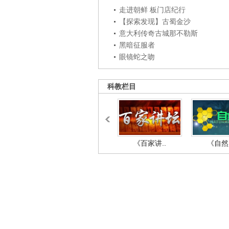
走进朝鲜 板门店纪行
【探索发现】古蜀金沙
意大利传奇古城那不勒斯
黑暗征服者
眼镜蛇之吻
科教栏目
《百家讲..
《自然密