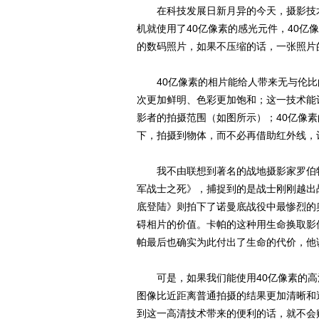
在科技发展日新月异的今天，摄影技术
机就使用了40亿像素的感光元件，40亿像素
的数码照片，如果不压缩的话，一张照片的
40亿像素的相片能给人带来无与伦比
次更加鲜明、色彩更加饱和；这一技术能
影者的拍摄范围（如图所示）；40亿像
下，拍摄到物体，而不必再借助红外线，
我不由联想到著名的战地摄影家罗伯特
军战士之死》，捕捉到的是战士刚刚越出
底登陆》则拍下了诺曼底战役中最惨烈的
碍相片的价值。卡帕的这种用生命换取影
帕最后也确实为此付出了生命的代价，他
可是，如果我们能使用40亿像素的高
图像比近距离普通拍摄的结果更加清晰和
到这一高清技术带来的便利的话，就不会