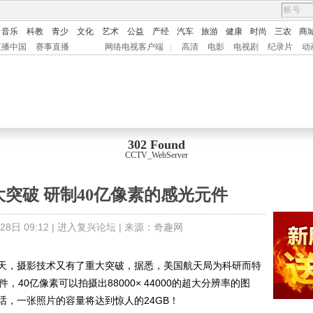
音乐
科教
青少
文化
艺术
公益
产经
汽车
旅游
健康
时尚
三农
商
直播中国
赛事直播
网络电视客户端
|
高清
电影
电视剧
纪录片
动
302 Found
CCTV_WebServer
大突破 研制40亿像素的感光元件
8日 09:12 |
进入复兴论坛
| 来源：
奇趣网
，摄影技术又有了重大突破，据悉，美国航天局为科研而特
40亿像素可以拍摄出88000× 44000的超大分辨率的图
，一张照片的容量将达到惊人的24GB！