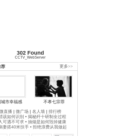
302 Found
CCTV_WebServer
推荐
更多>>
国城市幸福感
不孝七宗罪
微直播
|
微广场
|
名人墙
|
排行榜
打蜡该如何识别
• 揭秘歼十研制全过程
贵人可遇不可求
• 抽烟是如何毁掉健康
为病妻搭40米扶手
• 拒绝浪费从我做起