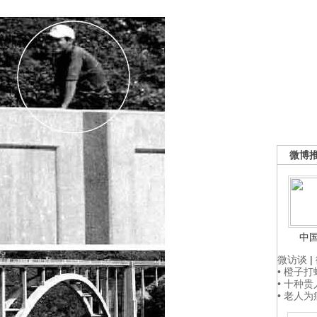
微博
中
微访谈
|
• 橙子
• 十种
• 老人