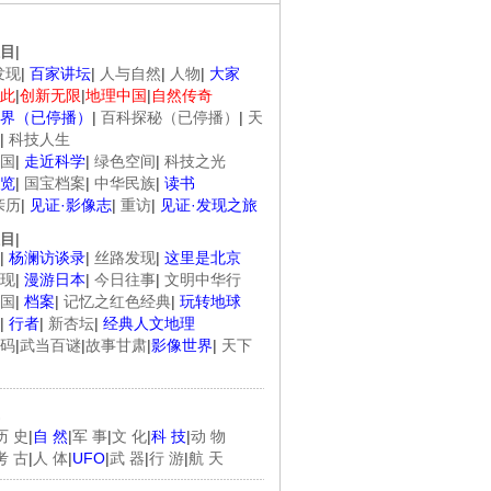
目
|
发现
|
百家讲坛
|
人与自然
|
人物
|
大家
此
|
创新无限
|
地理中国
|
自然传奇
界（已停播）
|
百科探秘（已停播）
|
天
|
科技人生
国
|
走近科学
|
绿色空间
|
科技之光
览
|
国宝档案
|
中华民族
|
读书
亲历
|
见证·影像志
|
重访
|
见证·发现之旅
目
|
|
杨澜访谈录
|
丝路发现
|
这里是北京
现
|
漫游日本
|
今日往事
|
文明中华行
国
|
档案
|
记忆之红色经典
|
玩转地球
|
行者
|
新杏坛
|
经典人文地理
码
|
武当百谜
|
故事甘肃
|
影像世界
|
天下
历 史
|
自 然
|
军 事
|
文 化
|
科 技
|
动 物
考 古
|
人 体
|
UFO
|
武 器
|
行 游
|
航 天