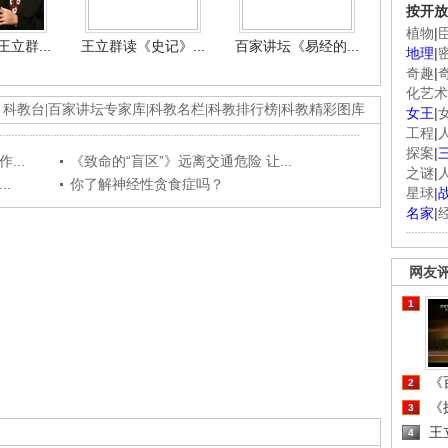
按开放
植物
|
立群...
王立群读《史记》...
百家讲坛《易经的...
地理
|
奇趣
|
化艺术
科教台
|
百家讲坛专家库
|
科教名栏
|
科教排行榜
|
科教精彩图库
女王
|
工程
|
探案
|
...
《致命的“盲区”》远离交通危险 让...
之谜
|
.
你了解神经性贪食症吗？
星球
|
名家
|
网友
1
《百
2
《探
3
王
4