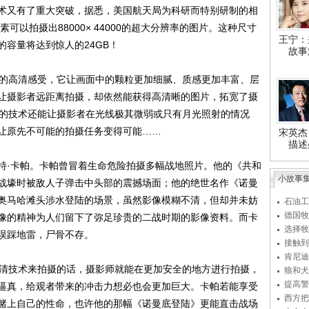
又有了重大突破，据悉，美国航天局为科研而特别研制的相
可以拍摄出88000× 44000的超大分辨率的图片。这种尺寸
王宁：
容量将达到惊人的24GB！
故事
的高清感受，它让画面中的颗粒更加细腻、质感更加丰富、层
让摄影者远距离拍摄，却依然能获得高清晰的图片，拓宽了摄
素的技术还能让摄影者在光线极其微弱或只有月光照射的情况
让原先不可能的拍摄任务变得可能……
宋英杰
描述
·卡帕。卡帕曾冒着生命危险拍摄多幅战地照片。他的《共和
小故事
战壕时被敌人子弹击中头部的震撼场面；他的绝世名作《诺曼
奥马哈滩头涉水登陆的场景，虽然影像模糊不清，但却并未妨
石油工
德国牧
像的精神为人们留下了弥足珍贵的二战时期的影像资料。而卡
选择牧
误踩地雷，尸骨不存。
接触到
肯尼迪
清技术来拍摄的话，摄影师就能在更加安全的地方进行拍摄，
狼和犬
提高警
逼真，给观者带来的冲击力想必也会更加巨大。卡帕若能享受
西方把
赌上自己的性命，也许他的那幅《诺曼底登陆》更能直击战场