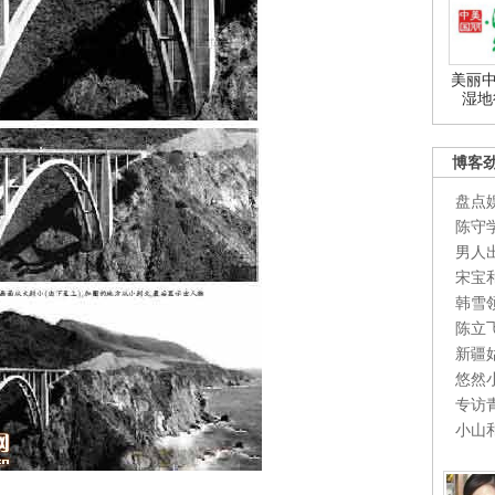
美丽中
湿地
博客
盘点
陈守
男人
宋宝
韩雪
陈立
新疆
悠然
专访
小山