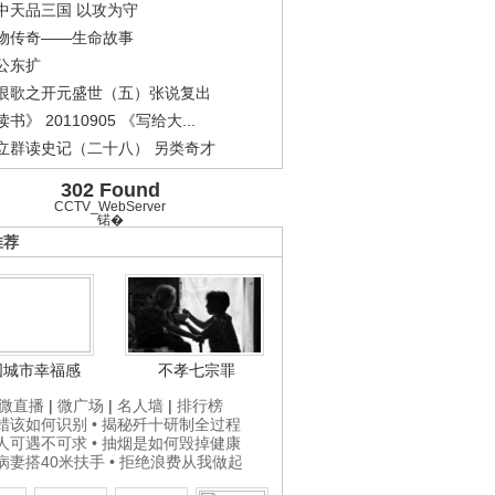
中天品三国 以攻为守
物传奇——生命故事
公东扩
恨歌之开元盛世（五）张说复出
书》 20110905 《写给大...
立群读史记（二十八） 另类奇才
302 Found
CCTV_WebServer
锘�
推荐
.
《经典人..
《中华民..
《人物》..
国城市幸福感
不孝七宗罪
微直播
|
微广场
|
名人墙
|
排行榜
打蜡该如何识别
• 揭秘歼十研制全过程
贵人可遇不可求
• 抽烟是如何毁掉健康
为病妻搭40米扶手
• 拒绝浪费从我做起