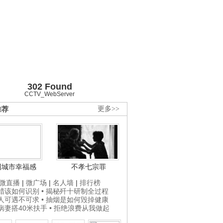
302 Found
CCTV_WebServer
推荐
更多>>
国城市幸福感
不孝七宗罪
微直播
|
微广场
|
名人墙
|
排行榜
打蜡该如何识别
• 揭秘歼十研制全过程
贵人可遇不可求
• 抽烟是如何毁掉健康
为病妻搭40米扶手
• 拒绝浪费从我做起