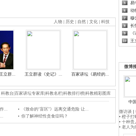
易
5
动
6
穆
7
人物
|
历史
|
自然
|
文化
|
科技
长
8
《读
9
王
10
微博
立群...
王立群读《史记》...
百家讲坛《易经的...
科教台
|
百家讲坛专家库
|
科教名栏
|
科教排行榜
|
科教精彩图库
中
...
《致命的“盲区”》远离交通危险 让...
微访谈
|
.
你了解神经性贪食症吗？
• 橙子
• 十种
• 老人