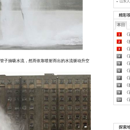
山东人
精彩
本日
《百
1
《探
2
《百
3
《百
4
管子抽吸水流，然而依靠喷射而出的水流驱动升空
《百
5
《百
6
《百
7
《探
8
《百
9
《百
10
探索