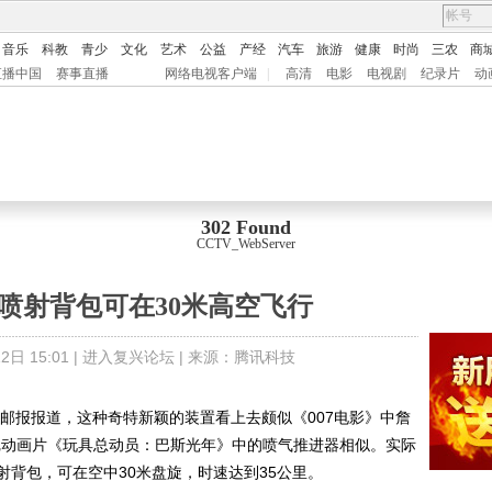
音乐
科教
青少
文化
艺术
公益
产经
汽车
旅游
健康
时尚
三农
商
直播中国
赛事直播
网络电视客户端
|
高清
电影
电视剧
纪录片
动
302 Found
CCTV_WebServer
动力喷射背包可在30米高空飞行
日 15:01 |
进入复兴论坛
| 来源：
腾讯科技
日邮报报道，这种奇特新颖的装置看上去颇似《007电影》中詹
尼动画片《玩具总动员：巴斯光年》中的喷气推进器相似。实际
背包，可在空中30米盘旋，时速达到35公里。