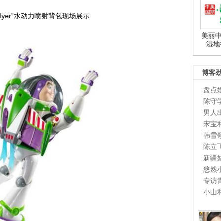
ey-Flyer”水动力喷射背包现场展示
美丽中
湿地
博客
盘点
陈守
男人
宋宝
韩雪
陈立
新疆
悠然
专访
小山