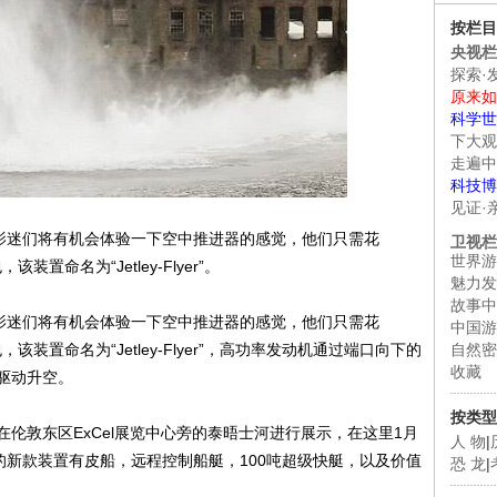
按栏目
央视栏
探索·
原来如
科学世
下大观
走遍中
科技博
见证·
影迷们将有机会体验一下空中推进器的感觉，他们只需花
卫视栏
世界游
置命名为“Jetley-Flyer”。
魅力发
故事中
影迷们将有机会体验一下空中推进器的感觉，他们只需花
中国游
该装置命名为“Jetley-Flyer”，高功率发动机通过端口向下的
自然密
收藏
驱动升空。
按类型
背包是在伦敦东区ExCel展览中心旁的泰晤士河进行展示，在这里1月
人 物
|
的新款装置有皮船，远程控制船艇，100吨超级快艇，以及价值
恐 龙
|