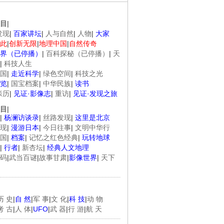
目
|
发现
|
百家讲坛
|
人与自然
|
人物
|
大家
此
|
创新无限
|
地理中国
|
自然传奇
界（已停播）
|
百科探秘（已停播）
|
天
|
科技人生
国
|
走近科学
|
绿色空间
|
科技之光
览
|
国宝档案
|
中华民族
|
读书
亲历
|
见证·影像志
|
重访
|
见证·发现之旅
目
|
|
杨澜访谈录
|
丝路发现
|
这里是北京
现
|
漫游日本
|
今日往事
|
文明中华行
国
|
档案
|
记忆之红色经典
|
玩转地球
|
行者
|
新杏坛
|
经典人文地理
码
|
武当百谜
|
故事甘肃
|
影像世界
|
天下
历 史
|
自 然
|
军 事
|
文 化
|
科 技
|
动 物
考 古
|
人 体
|
UFO
|
武 器
|
行 游
|
航 天