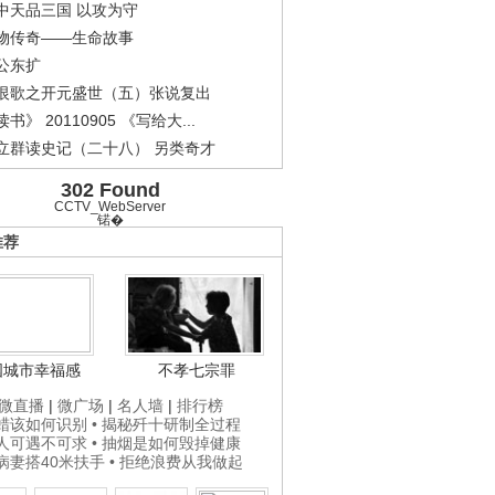
中天品三国 以攻为守
物传奇——生命故事
公东扩
恨歌之开元盛世（五）张说复出
书》 20110905 《写给大...
立群读史记（二十八） 另类奇才
302 Found
CCTV_WebServer
锘�
推荐
国城市幸福感
不孝七宗罪
微直播
|
微广场
|
名人墙
|
排行榜
打蜡该如何识别
• 揭秘歼十研制全过程
贵人可遇不可求
• 抽烟是如何毁掉健康
为病妻搭40米扶手
• 拒绝浪费从我做起