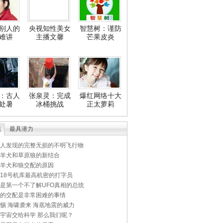
别人的
央视知性美女
智慧树：谨防
难讲
主播文馨
芒果皮炎
：古人
张泉灵：完成
爆红网络十大
处暑
冰桶挑战
正太萝莉
集
最具潜力
人发现的完整无损的不明飞行物
羊犬和草原狼的新结合
羊犬和狼交配的原因
18号机库最高机密的打字员
是第一个不了解UFO真相的总统
的交配是非常困难的事情
惕 海啸袭来 海底地震的威力
宇宙交给科学 那么我们呢？