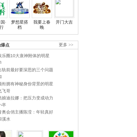
国·
梦想星搭
我要上春
开门大吉
行
档
晚
劲爆点
更多 >>
娱乐圈10大衰神附体的明星
学
出轨前最好要深思的三个问题
和
领衔拥有神秘身份背景的明星
飞飞哥
姑娘迪拉娜：把压力变成动力
小卒
青奥会俏主播陈滢：年轻真好
和溪水