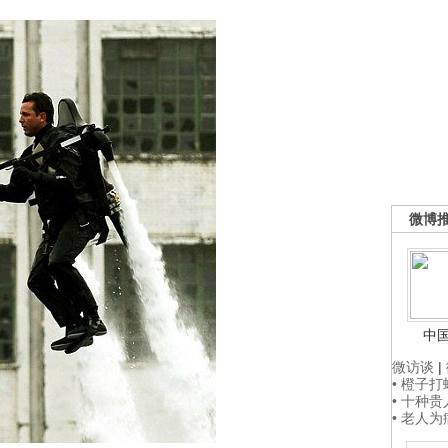
微博
中
微访谈
|
• 橙子
• 十种
• 老人