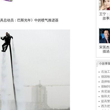
王宁：
故事
具总动员：巴斯光年》中的喷气推进器
宋英杰
描述
小故事
石油工
德国牧
选择牧
接触到
肯尼迪
狼和犬
提高警
西方把