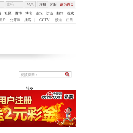
登录
注册
客服
设为首页
城
社区
微博
博客
论坛
访谈
邮箱
游戏
画片
公开课
播客
|
CCTV
频道
栏目
锘�