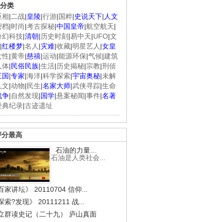
分类
臣相
|
二战
|
皇陵
|
行游
|
国粹
|
史说天下
|
人文
密档
|
时尚
|
考古探秘
|
中国皇帝
|
航空航天
|
奇幻科技
|
清朝
|
历史时刻
|
易中天
|
UFO
|
文
|
红楼梦
|
名人
|
灾难
|
收藏
|
明星艺人
|
女皇
女性
|
黄帝
|
慈禧
|
运动
|
能源环保
|
气候
|
建筑
人体
|
民俗民族
|
生活
|
历史揭秘
|
宗教
|
刑侦
三国
|
专家
|
海洋
|
科学探索
|
宇宙奥秘
|
未解
人文
|
动物
|
民生
|
名家大师
|
武侠寻踪
|
生命
战争
|
自然发现
|
国学
|
悬案秘闻
|
事件
|
名著
经典纪录
|
古迹遗址
评分最高
石油的力量...
石油是人类社会...
家讲坛》 20110704 信仰...
索?发现》 20111211 战...
立群读史记（二十九） 庐山真面