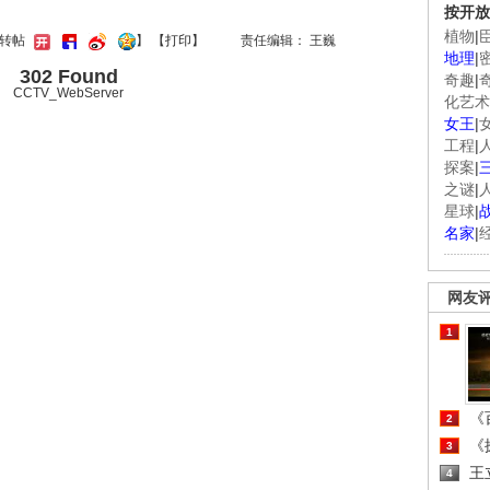
按开放
植物
|
键转帖
】
【
打印
】
责任编辑： 王巍
地理
|
302 Found
奇趣
|
CCTV_WebServer
化艺术
女王
|
工程
|
探案
|
之谜
|
星球
|
名家
|
网友
1
《百
2
《探
3
王
4