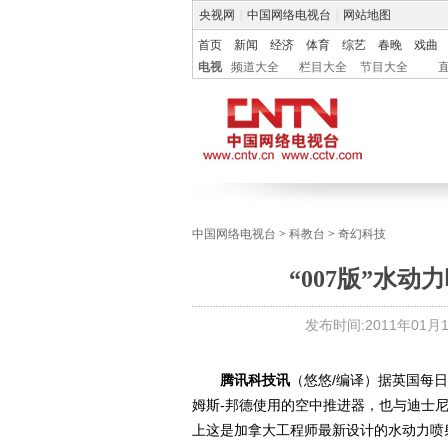
央视网
|
中国网络电视台
|
网站地图
首页
新闻
经济
体育
综艺
春晚
戏曲
电视
频道大全
栏目大全
节目大全
中国网络电视台
>
科教台
>
奇幻科技
“007版”水
发布时间:
2011年01月12
腾讯科技讯
（悠悠/编译）据英国每
姆斯-邦德使用的空中推进器，也与迪士
上这是加拿大工程师最新设计的水动力喷射