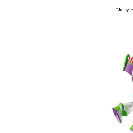
“Jetl