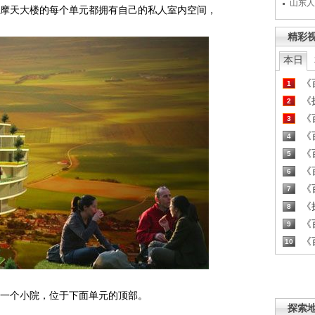
山东人
摩天大楼的每个单元都拥有自己的私人室内空间，
精彩
本日
《百
1
《探
2
《百
3
《百
4
《百
5
《百
6
《百
7
《探
8
《百
9
《百
10
一个小院，位于下面单元的顶部。
探索