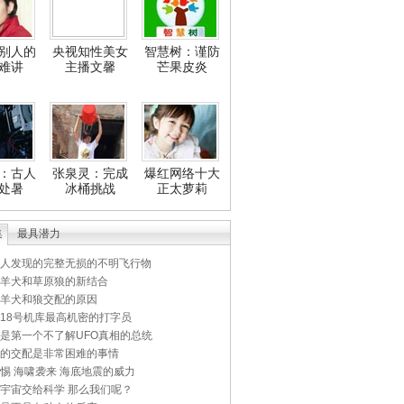
别人的
央视知性美女
智慧树：谨防
难讲
主播文馨
芒果皮炎
：古人
张泉灵：完成
爆红网络十大
处暑
冰桶挑战
正太萝莉
集
最具潜力
人发现的完整无损的不明飞行物
羊犬和草原狼的新结合
羊犬和狼交配的原因
18号机库最高机密的打字员
是第一个不了解UFO真相的总统
的交配是非常困难的事情
惕 海啸袭来 海底地震的威力
宇宙交给科学 那么我们呢？