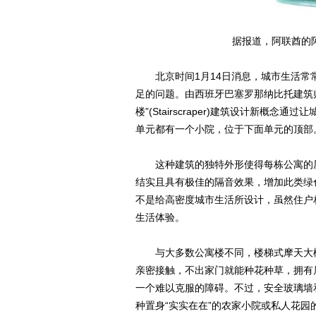
据报道，阿联酋的
北京时间1月14日消息，城市生活常
足的问题。由西班牙巴塞罗那纳比托建筑师事务所(
楼”(Stairscraper)建筑设计新
单元都有一个小院，位于下面单元的顶部
这种建筑的独特外形使得每栋公寓的屋
结实且具有极佳的隔音效果，增加此类绿
不是给高密度城市生活所设计，虽然住户
生活体验。
与大多数公寓楼不同，楼梯式摩天大楼
亲密接触，不出家门就能种花种草，拥有
一个难以克服的障碍。不过，安全玻璃墙
种置身“实实在在”的农家小院或私人花园