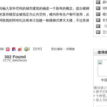
易
5
动
融入室外空间的城市建筑的确是一个新奇的概念。提出楼梯
6
穆
的某些楼层会被指定为公共空间，楼内所有住户都可使用，从
7
长
阿联酋的阿布扎比将来计划建一栋楼梯式摩天大楼，不过具体
8
《读
9
王
10
转帖
】
【
打印
】
责任编辑： 张曦健
微博
302 Found
CCTV_WebServer
中
微访谈
|
• 橙子
• 十种
• 老人