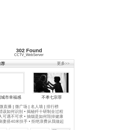
302 Found
CCTV_WebServer
推荐
更多>>
国城市幸福感
不孝七宗罪
微直播
|
微广场
|
名人墙
|
排行榜
打蜡该如何识别
• 揭秘歼十研制全过程
贵人可遇不可求
• 抽烟是如何毁掉健康
为病妻搭40米扶手
• 拒绝浪费从我做起