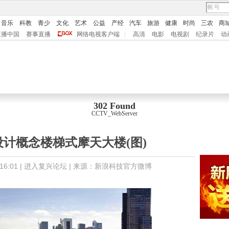
音乐
科教
青少
文化
艺术
公益
产经
汽车
旅游
健康
时尚
三农
商
直播中国
赛事直播
网络电视客户端
|
高清
电影
电视剧
纪录片
动
302 Found
CCTV_WebServer
计概念楼梯式摩天大楼(图)
6:01 |
进入复兴论坛
| 来源：
新浪科技官方微博