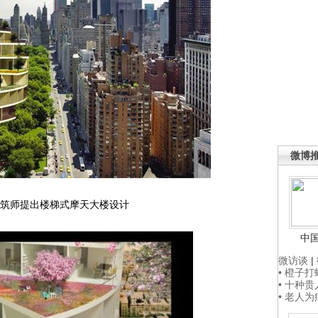
微博
筑师提出楼梯式摩天大楼设计
中
微访谈
|
• 橙子
• 十种
• 老人