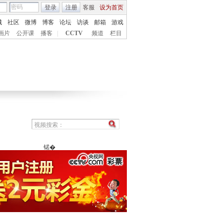
登录
注册
客服
设为首页
城
社区
微博
博客
论坛
访谈
邮箱
游戏
画片
公开课
播客
|
CCTV
频道
栏目
锘�