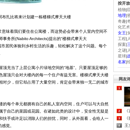
按开放
植物
|
地理
|
阿布扎比将来计划建一栋楼梯式摩天大楼
奇趣
|
化艺术
常意味着我们要住在公寓楼，而这势必会带来个人室内空间不
女王
|
Nabito Architects)提出的“楼梯式摩天大
工程
|
探案
|
概念通过让城市居民体验到乡村生活的乐趣，轻松解决了这个问题。每个
之谜
|
。
星球
|
名家
|
顶充当了上层公寓小片绿地空间的“地基”。只要屋顶足够的
色屋顶只会对大楼内的每一个住户有益无害。楼梯式摩天大楼
网友
相对少，但它却占用了大量空间，肯定会带来独一无二的城市
1
的每个单元都拥有自己的私人室内空间，住户可以与大自然
《百
属于自己的菜园或花园。在诸如此类的设计中，安全性无疑是
2
《探
和扶手或许足以消除人们的担忧，同时，从外面看，会给人一
3
王
的感觉。
4