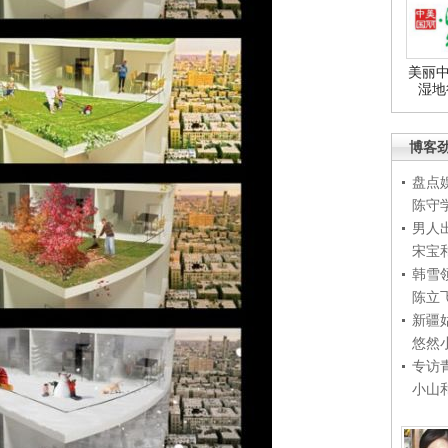
美丽中
湿地
博客
盘点
陈守
男人
宋宝
韩雪
陈立
新疆
悠然
专访
小山