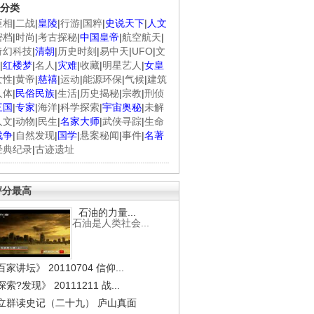
分类
臣相
|
二战
|
皇陵
|
行游
|
国粹
|
史说天下
|
人文
密档
|
时尚
|
考古探秘
|
中国皇帝
|
航空航天
|
奇幻科技
|
清朝
|
历史时刻
|
易中天
|
UFO
|
文
|
红楼梦
|
名人
|
灾难
|
收藏
|
明星艺人
|
女皇
女性
|
黄帝
|
慈禧
|
运动
|
能源环保
|
气候
|
建筑
人体
|
民俗民族
|
生活
|
历史揭秘
|
宗教
|
刑侦
三国
|
专家
|
海洋
|
科学探索
|
宇宙奥秘
|
未解
人文
|
动物
|
民生
|
名家大师
|
武侠寻踪
|
生命
战争
|
自然发现
|
国学
|
悬案秘闻
|
事件
|
名著
经典纪录
|
古迹遗址
评分最高
石油的力量...
石油是人类社会...
家讲坛》 20110704 信仰...
索?发现》 20111211 战...
立群读史记（二十九） 庐山真面