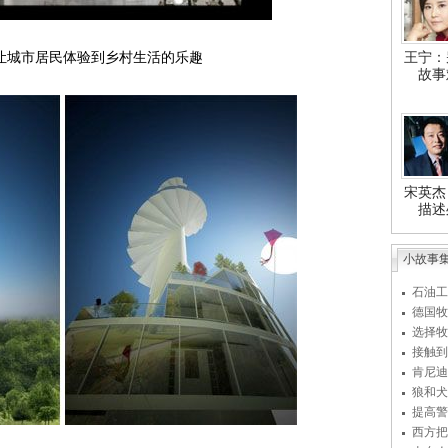
让城市居民体验到乡村生活的乐趣
王宁：
故事
宋英杰
描述
小故事
石油工
德国牧
选择牧
接触到
肯尼迪
狼和犬
提高警
西方把