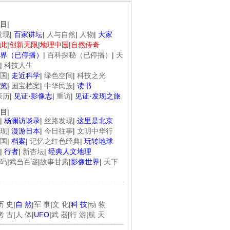
目
|
发现
|
百家讲坛
|
人与自然
|
人物
|
大家
此
|
创新无限
|
地理中国
|
自然传奇
界（已停播）
|
百科探秘（已停播）
|
天
|
科技人生
国
|
走近科学
|
绿色空间
|
科技之光
览
|
国宝档案
|
中华民族
|
读书
亲历
|
见证·影像志
|
重访
|
见证·发现之旅
目
|
|
杨澜访谈录
|
丝路发现
|
这里是北京
现
|
漫游日本
|
今日往事
|
文明中华行
国
|
档案
|
记忆之红色经典
|
玩转地球
|
行者
|
新杏坛
|
经典人文地理
码
|
武当百谜
|
故事甘肃
|
影像世界
|
天下
历 史
|
自 然
|
军 事
|
文 化
|
科 技
|
动 物
考 古
|
人 体
|
UFO
|
武 器
|
行 游
|
航 天