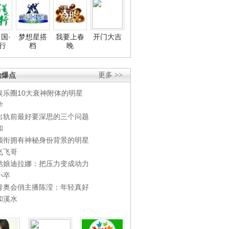
国·
梦想星搭
我要上春
开门大吉
行
档
晚
劲爆点
更多 >>
娱乐圈10大衰神附体的明星
学
出轨前最好要深思的三个问题
和
领衔拥有神秘身份背景的明星
飞飞哥
姑娘迪拉娜：把压力变成动力
小卒
青奥会俏主播陈滢：年轻真好
和溪水