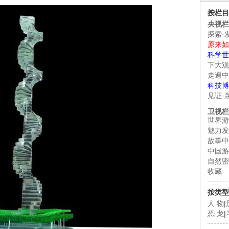
按栏目
央视栏
探索·
原来如
科学世
下大观
走遍中
科技博
见证·
卫视栏
世界游
魅力发
故事中
中国游
自然密
收藏
按类型
人 物
|
恐 龙
|