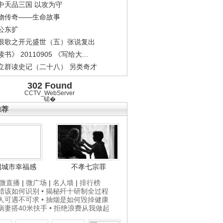
中天品三国 以攻为守
物传奇——生命故事
公东扩
恨歌之开元盛世（五）张说复出
书》 20110905 《写给大...
立群读史记（二十八） 另类奇才
302 Found
CCTV_WebServer
锘�
推荐
国城市幸福感
不孝七宗罪
微直播
|
微广场
|
名人墙
|
排行榜
打蜡该如何识别
• 揭秘歼十研制全过程
贵人可遇不可求
• 抽烟是如何毁掉健康
为病妻搭40米扶手
• 拒绝浪费从我做起