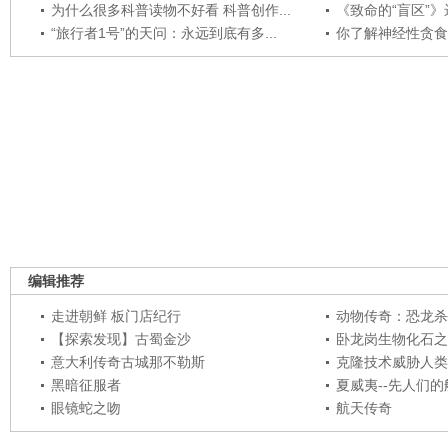
为什么很多科普读物不好看 科普创作...
《致命的“盲区”》远
“旅行者1号”的天问：永远到底有多...
你了解神经性贪食
编辑推荐
走进朝鲜 板门店纪行
动物传奇：恐龙杀
【探索发现】古蜀金沙
卧龙岗生物化石之
意大利传奇古城那不勒斯
克隆技术威胁人类
黑暗征服者
夏威夷--先人们
眼镜蛇之吻
航天传奇