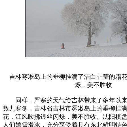
吉林雾凇岛上的垂柳挂满了洁白晶莹的霜
烁，美不胜收
同样，严寒的天气给吉林带来了多年以来“
数九寒冬，吉林省吉林市雾凇岛上的垂柳挂
花，江风吹拂银丝闪烁，美不胜收。沈阳棋
人们嬉雪滑冰，充分享受着具有东北鲜明特