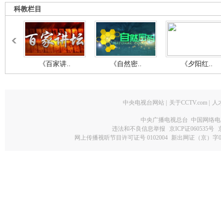
科教栏目
《百家讲..
《自然密..
《夕阳红..
中央电视台网站
|
关于CCTV.com
|
人
中央广播电视总台 中国网络电
违法和不良信息举报
京ICP证060535号
网上传播视听节目许可证号 0102004
新出网证（京）字0