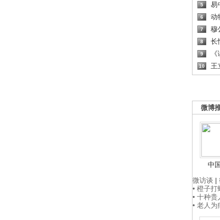
易
5
动
6
穆
7
长
8
《读
9
王
10
微博
中
微访谈
|
• 橙子
• 十种
• 老人