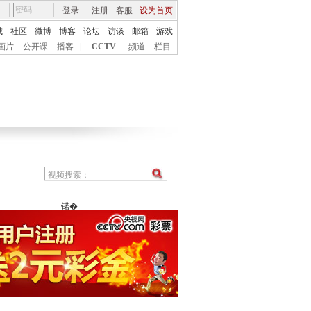
登录
注册
客服
设为首页
城
社区
微博
博客
论坛
访谈
邮箱
游戏
画片
公开课
播客
|
CCTV
频道
栏目
锘�