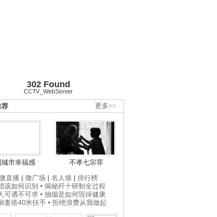
302 Found
CCTV_WebServer
推荐
更多>>
国城市幸福感
不孝七宗罪
微直播
|
微广场
|
名人墙
|
排行榜
打蜡该如何识别
• 揭秘歼十研制全过程
贵人可遇不可求
• 抽烟是如何毁掉健康
为病妻搭40米扶手
• 拒绝浪费从我做起