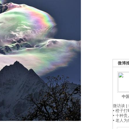
微博
中
微访谈
|
• 橙子
• 十种
• 老人