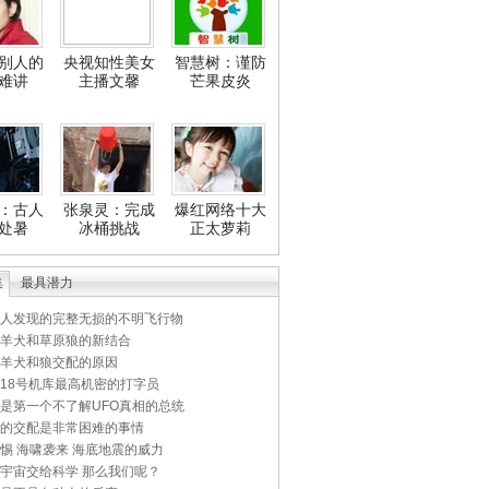
别人的
央视知性美女
智慧树：谨防
难讲
主播文馨
芒果皮炎
：古人
张泉灵：完成
爆红网络十大
处暑
冰桶挑战
正太萝莉
集
最具潜力
人发现的完整无损的不明飞行物
羊犬和草原狼的新结合
羊犬和狼交配的原因
18号机库最高机密的打字员
是第一个不了解UFO真相的总统
的交配是非常困难的事情
惕 海啸袭来 海底地震的威力
宇宙交给科学 那么我们呢？