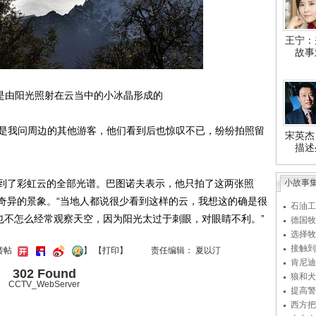
王宁：
故事
是由阳光照射在云当中的小冰晶形成的
是我问周边的其他游客，他们看到后也惊叹不已，纷纷拍照留
宋英杰
描述
了彩虹云的全部光谱。巴图诺夫表示，他只拍了这两张照
小故事
奇异的景象。“当地人都说很少看到这样的云，我想这的确是很
石油工
也不怎么经常观察天空，因为阳光太过于刺眼，对眼睛不利。”
德国牧
选择牧
接触到
转帖
】
【
打印
】
责任编辑： 夏以汀
肯尼迪
302 Found
狼和犬
CCTV_WebServer
提高警
西方把