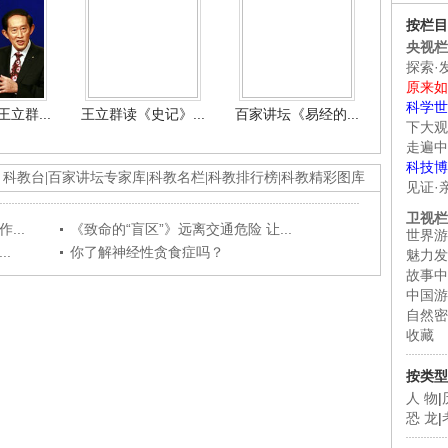
按栏目
央视栏
探索·
原来如
科学世
立群...
王立群读《史记》...
百家讲坛《易经的...
下大观
走遍中
科技博
科教台
|
百家讲坛专家库
|
科教名栏
|
科教排行榜
|
科教精彩图库
见证·
卫视栏
...
《致命的“盲区”》远离交通危险 让...
世界游
.
你了解神经性贪食症吗？
魅力发
故事中
中国游
自然密
收藏
按类型
人 物
|
恐 龙
|