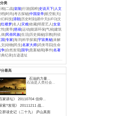
分类
臣相
|
二战
|
皇陵
|
行游
|
国粹
|
史说天下
|
人文
密档
|
时尚
|
考古探秘
|
中国皇帝
|
航空航天
|
奇幻科技
|
清朝
|
历史时刻
|
易中天
|
UFO
|
文
|
红楼梦
|
名人
|
灾难
|
收藏
|
明星艺人
|
女皇
女性
|
黄帝
|
慈禧
|
运动
|
能源环保
|
气候
|
建筑
人体
|
民俗民族
|
生活
|
历史揭秘
|
宗教
|
刑侦
三国
|
专家
|
海洋
|
科学探索
|
宇宙奥秘
|
未解
人文
|
动物
|
民生
|
名家大师
|
武侠寻踪
|
生命
战争
|
自然发现
|
国学
|
悬案秘闻
|
事件
|
名著
经典纪录
|
古迹遗址
评分最高
石油的力量...
石油是人类社会...
.
《经典人..
《中华民..
《人物》..
家讲坛》 20110704 信仰...
索?发现》 20111211 战...
立群读史记（二十九） 庐山真面