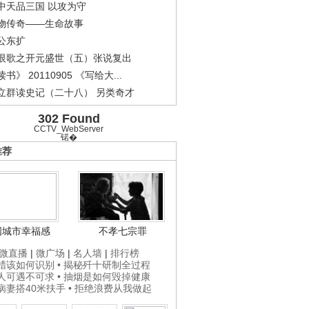
中天品三国 以攻为守
物传奇——生命故事
公东扩
恨歌之开元盛世（五）张说复出
书》 20110905 《写给大...
立群读史记（二十八） 另类奇才
302 Found
CCTV_WebServer
锘�
推荐
国城市幸福感
不孝七宗罪
微直播
|
微广场
|
名人墙
|
排行榜
打蜡该如何识别
• 揭秘歼十研制全过程
贵人可遇不可求
• 抽烟是如何毁掉健康
为病妻搭40米扶手
• 拒绝浪费从我做起