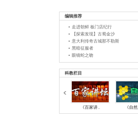
编辑推荐
走进朝鲜 板门店纪行
【探索发现】古蜀金沙
意大利传奇古城那不勒斯
黑暗征服者
眼镜蛇之吻
科教栏目
《百家讲..
《自然密