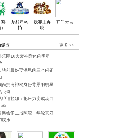
国·
梦想星搭
我要上春
开门大吉
行
档
晚
劲爆点
更多 >>
娱乐圈10大衰神附体的明星
学
出轨前最好要深思的三个问题
和
领衔拥有神秘身份背景的明星
飞飞哥
姑娘迪拉娜：把压力变成动力
小卒
青奥会俏主播陈滢：年轻真好
和溪水