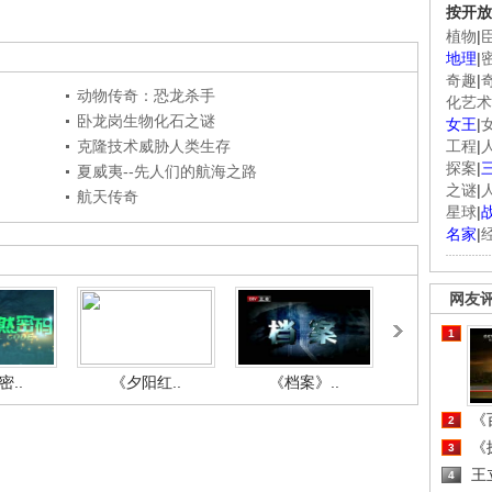
按开放
植物
|
地理
|
奇趣
|
动物传奇：恐龙杀手
化艺术
卧龙岗生物化石之谜
女王
|
克隆技术威胁人类生存
工程
|
探案
|
夏威夷--先人们的航海之路
之谜
|
航天传奇
星球
|
名家
|
网友
1
..
《夕阳红..
《档案》..
《人与自.
《百
2
《探
3
王
4