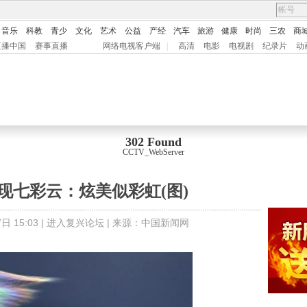
音乐
科教
青少
文化
艺术
公益
产经
汽车
旅游
健康
时尚
三农
商
直播中国
赛事直播
网络电视客户端
|
高清
电影
电视剧
纪录片
动
302 Found
CCTV_WebServer
现七彩云：炫美似彩虹(图)
日 15:03 |
进入复兴论坛
| 来源：
中国新闻网