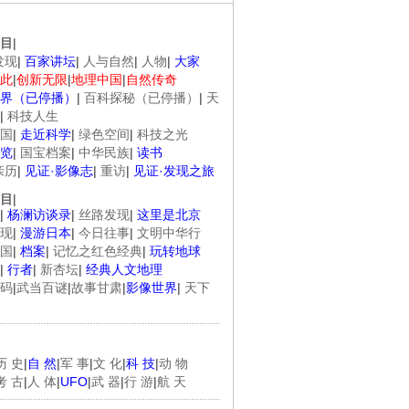
目
|
发现
|
百家讲坛
|
人与自然
|
人物
|
大家
此
|
创新无限
|
地理中国
|
自然传奇
界（已停播）
|
百科探秘（已停播）
|
天
|
科技人生
国
|
走近科学
|
绿色空间
|
科技之光
览
|
国宝档案
|
中华民族
|
读书
亲历
|
见证·影像志
|
重访
|
见证·发现之旅
目
|
|
杨澜访谈录
|
丝路发现
|
这里是北京
现
|
漫游日本
|
今日往事
|
文明中华行
国
|
档案
|
记忆之红色经典
|
玩转地球
|
行者
|
新杏坛
|
经典人文地理
码
|
武当百谜
|
故事甘肃
|
影像世界
|
天下
历 史
|
自 然
|
军 事
|
文 化
|
科 技
|
动 物
考 古
|
人 体
|
UFO
|
武 器
|
行 游
|
航 天