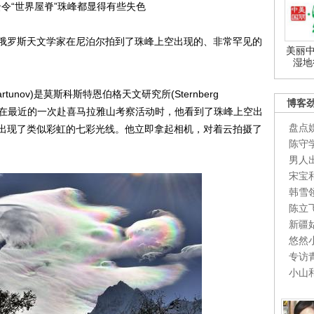
令“世界屋脊”珠峰都显得有些失色
俄罗斯天文学家在尼泊尔拍到了珠峰上空出现的、非常罕见的
美丽中
湿地
tunov)是莫斯科斯特恩伯格天文研究所(Sternberg
博客
的一名天文学家，在最近的一次赴喜马拉雅山考察活动时，他看到了珠峰上空出
盘点
出现了类似彩虹的七彩光线。他立即拿起相机，对着云拍摄了
陈守
男人
宋宝
韩雪
陈立
新疆
悠然
专访
小山