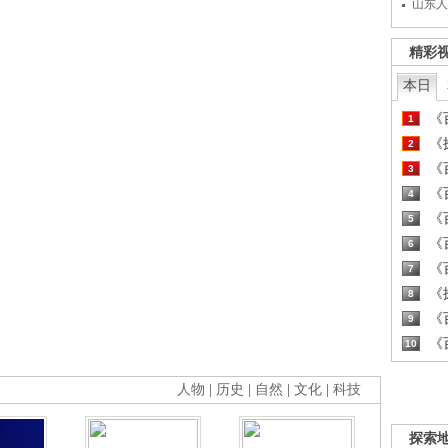
山东人
精彩
本日
《百
1
《探
2
《百
3
《百
4
《百
5
《百
6
《百
7
《探
8
《百
9
《百
10
人物
|
历史
|
自然
|
文化
|
科技
探索