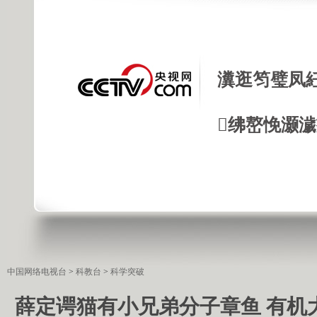
瀵逛笉璧凤
绋嶅悗灏
中国网络电视台
>
科教台
>
科学突破
薛定谔猫有小兄弟分子章鱼 有机