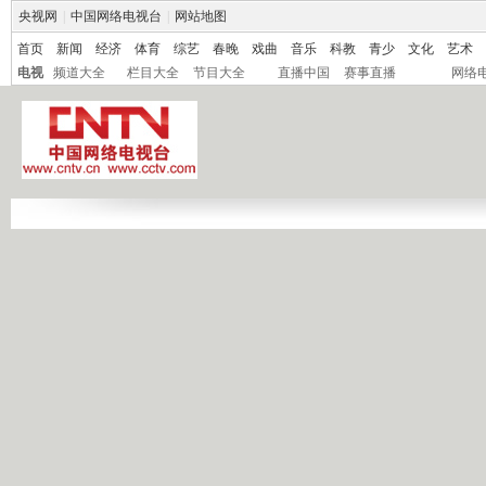
央视网
|
中国网络电视台
|
网站地图
首页
新闻
经济
体育
综艺
春晚
戏曲
音乐
科教
青少
文化
艺术
电视
频道大全
栏目大全
节目大全
直播中国
赛事直播
网络