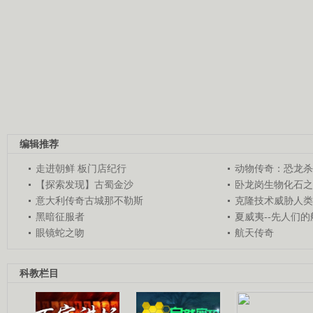
编辑推荐
走进朝鲜 板门店纪行
动物传奇：恐龙杀
【探索发现】古蜀金沙
卧龙岗生物化石之
意大利传奇古城那不勒斯
克隆技术威胁人类
黑暗征服者
夏威夷--先人们
眼镜蛇之吻
航天传奇
科教栏目