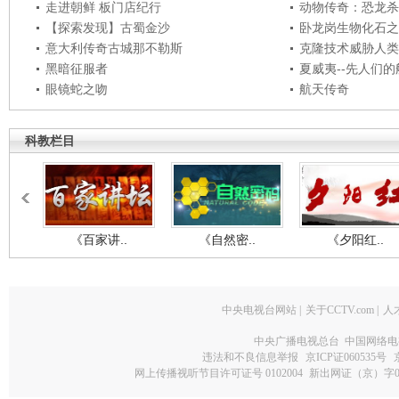
走进朝鲜 板门店纪行
动物传奇：恐龙杀
【探索发现】古蜀金沙
卧龙岗生物化石之
意大利传奇古城那不勒斯
克隆技术威胁人类
黑暗征服者
夏威夷--先人们
眼镜蛇之吻
航天传奇
科教栏目
《百家讲..
《自然密..
《夕阳红..
中央电视台网站
|
关于CCTV.com
|
人
中央广播电视总台 中国网络电
违法和不良信息举报
京ICP证060535号
网上传播视听节目许可证号 0102004
新出网证（京）字0