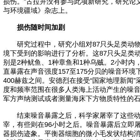
损伤。”古拉并没有参与此项新研究，研究论
与环境疆域》杂志上。
损伤随时间加剧
研究过程中，研究小组对87只头足类动物
境下受到的影响进行了分析。这87只头足类
别是2种鱿鱼、1种章鱼和1种乌贼。2小时内
直暴露在声音强度157至175分贝的噪音环境
400赫兹之间。安德烈在接受“国家地理新闻
度和频率范围在很多人类海上活动产生的噪
军方声纳测试或者测量海床下方物质特性的
结束噪音暴露之后，科学家屠宰了这些动
宰，有些则在96小时之后。噪音暴露后立即
器损伤迹象。平衡器细胞的微小毛发状结构