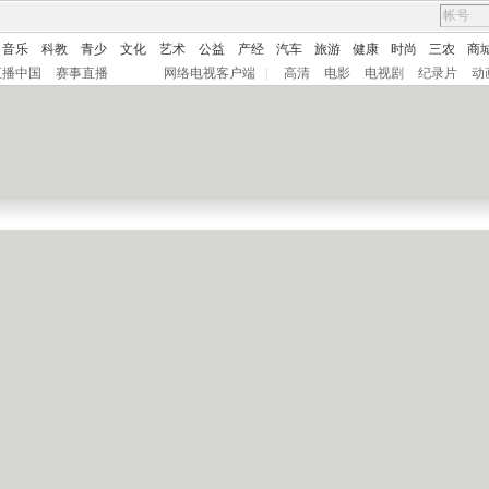
音乐
科教
青少
文化
艺术
公益
产经
汽车
旅游
健康
时尚
三农
商
直播中国
赛事直播
网络电视客户端
|
高清
电影
电视剧
纪录片
动