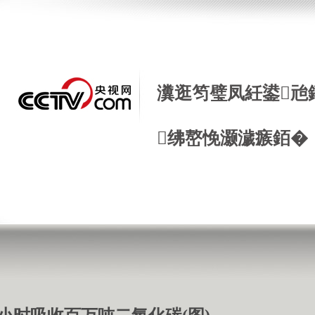
瀵逛笉璧凤紝鍙兘
绋嶅悗灏濊瘯銆�