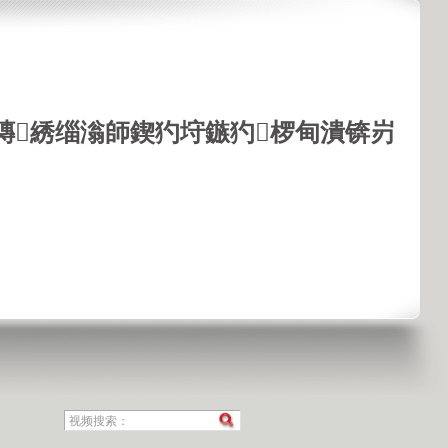
鏄綉缁滃師鍥犳垨鏃犳椤甸潰锛岃