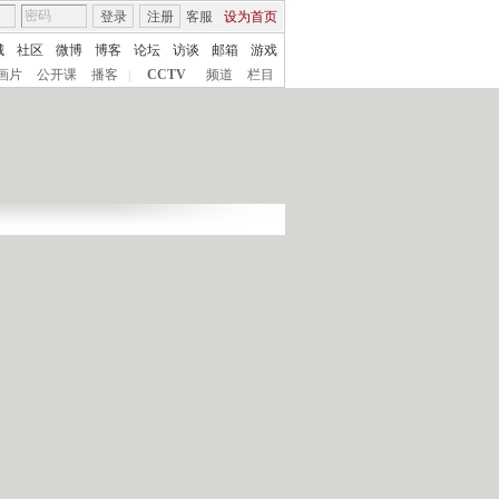
登录
注册
客服
设为首页
城
社区
微博
博客
论坛
访谈
邮箱
游戏
画片
公开课
播客
|
CCTV
频道
栏目