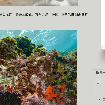
入海洋，导致其酸化。百年之后，牡蛎、贻贝和珊瑚礁是否
微博
中