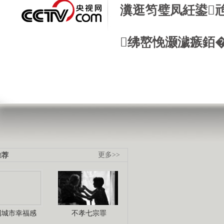
瀵逛笉璧凤紝鍙
绋嶅悗灏濊瘯銆
推荐
更多>>
国城市幸福感
不孝七宗罪