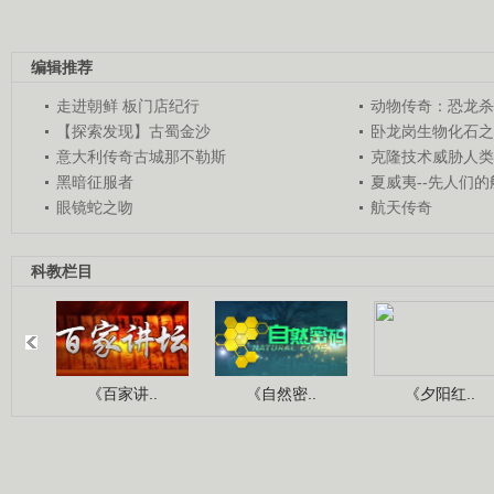
编辑推荐
走进朝鲜 板门店纪行
动物传奇：恐龙杀
【探索发现】古蜀金沙
卧龙岗生物化石之
意大利传奇古城那不勒斯
克隆技术威胁人类
黑暗征服者
夏威夷--先人们
眼镜蛇之吻
航天传奇
科教栏目
《百家讲..
《自然密..
《夕阳红..