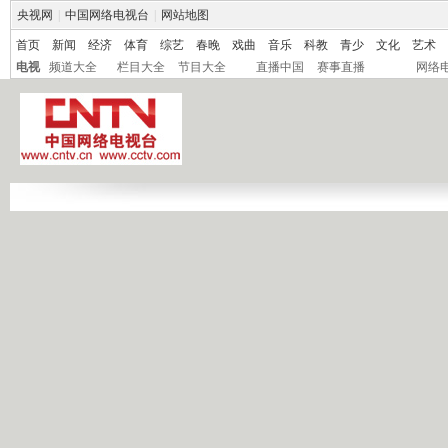
央视网
|
中国网络电视台
|
网站地图
首页
新闻
经济
体育
综艺
春晚
戏曲
音乐
科教
青少
文化
艺术
电视
频道大全
栏目大全
节目大全
直播中国
赛事直播
网络