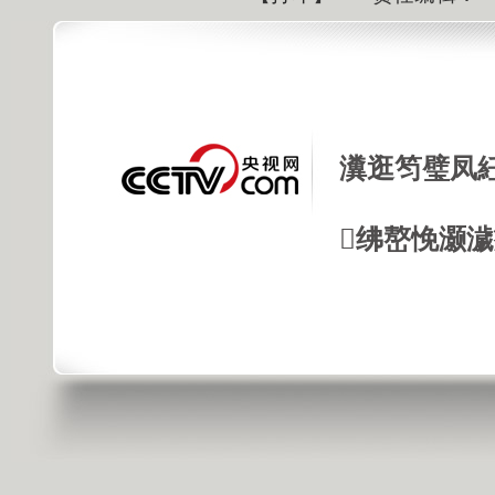
瀵逛笉璧凤
绋嶅悗灏