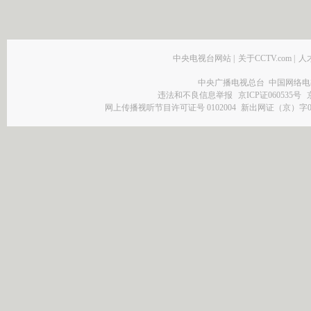
中央电视台网站
|
关于CCTV.com
|
人
中央广播电视总台 中国网络电
违法和不良信息举报
京ICP证060535号
网上传播视听节目许可证号 0102004
新出网证（京）字0