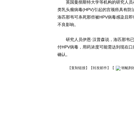
英国曼彻斯特大学等机构的研究人员在
类乳头瘤病毒(HPV)引起的宫颈癌具有
洛匹那韦可杀死那些被HPV病毒感染且
不良影响。
研究人员伊恩·汉普森说，洛匹那韦已
付HPV病毒，用药浓度可能需达到现在口
确认。
【
复制链接
】【
转发邮件
】
【
转帖到