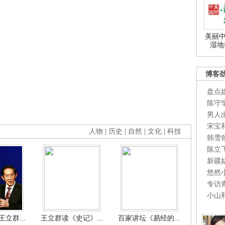
美丽中
湿地
博客
盘点
陈守
男人
宋宝
人物
|
历史
|
自然
|
文化
|
科技
韩雪
陈立
新疆
悠然
专访
小山
立群...
王立群读《史记》...
百家讲坛《易经的...