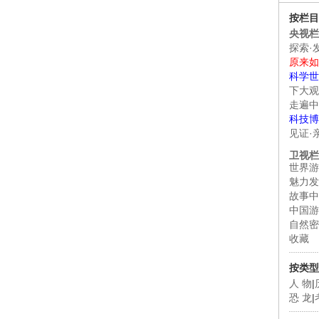
按栏目
央视栏
探索·
原来如
科学世
下大观
走遍中
科技博
见证·
卫视栏
世界游
魅力发
故事中
中国游
自然密
收藏
按类型
人 物
|
恐 龙
|