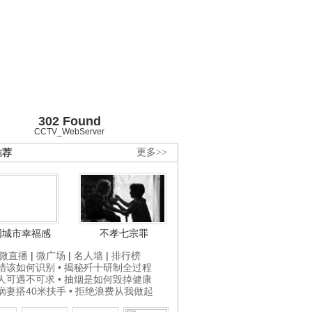
302 Found
CCTV_WebServer
推荐
更多>>
国城市幸福感
不孝七宗罪
微直播
|
微广场
|
名人墙
|
排行榜
打蜡该如何识别
• 揭秘歼十研制全过程
贵人可遇不可求
• 抽烟是如何毁掉健康
为病妻搭40米扶手
• 拒绝浪费从我做起