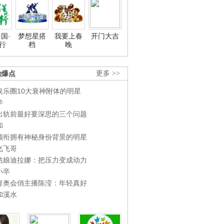
国·
梦想星搭
我要上春
开门大吉
行
档
晚
劲爆点
更多 >>
娱乐圈10大衰神附体的明星
学
出轨前最好要深思的三个问题
和
领衔拥有神秘身份背景的明星
飞飞哥
姑娘迪拉娜：把压力变成动力
小卒
青奥会俏主播陈滢：年轻真好
和溪水