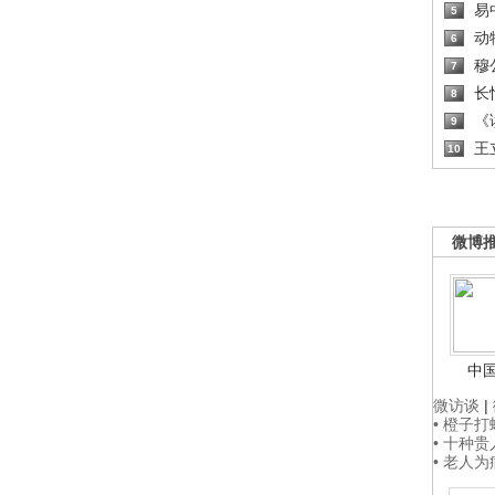
易
5
动
6
穆
7
长
8
《读
9
王
10
微博
中
微访谈
|
• 橙子
• 十种
• 老人