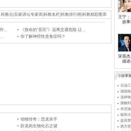
科教台
|
百家讲坛专家库
|
科教名栏
|
科教排行榜
|
科教精彩图库
王宁：
故事
...
《致命的“盲区”》远离交通危险 让...
.
你了解神经性贪食症吗？
宋英杰
描述
小故事
石油工
德国牧
选择牧
接触到
肯尼迪
狼和犬
动物传奇：恐龙杀手
提高警
卧龙岗生物化石之谜
西方把