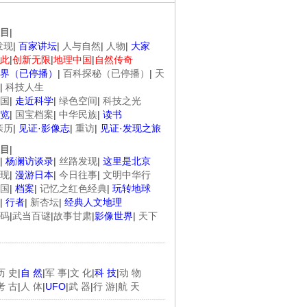
目
|
发现
|
百家讲坛
|
人与自然
|
人物
|
大家
此
|
创新无限
|
地理中国
|
自然传奇
界（已停播）
|
百科探秘（已停播）
|
天
|
科技人生
国
|
走近科学
|
绿色空间
|
科技之光
览
|
国宝档案
|
中华民族
|
读书
亲历
|
见证·影像志
|
重访
|
见证·发现之旅
目
|
|
杨澜访谈录
|
丝路发现
|
这里是北京
现
|
漫游日本
|
今日往事
|
文明中华行
国
|
档案
|
记忆之红色经典
|
玩转地球
|
行者
|
新杏坛
|
经典人文地理
码
|
武当百谜
|
故事甘肃
|
影像世界
|
天下
历 史
|
自 然
|
军 事
|
文 化
|
科 技
|
动 物
考 古
|
人 体
|
UFO
|
武 器
|
行 游
|
航 天