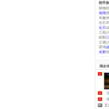
按开放
植物
|
地理
|
奇趣
|
化艺术
女王
|
工程
|
探案
|
之谜
|
星球
|
名家
|
网友
1
《百
2
《探
3
王
4