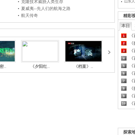
克隆技术威胁人类生存
山东人
夏威夷--先人们的航海之路
航天传奇
精彩
本日
《百
1
《探
2
《百
3
《百
4
《百
..
《夕阳红..
《档案》..
《人与自.
5
《百
6
《百
7
《探
8
《百
9
《百
10
探索