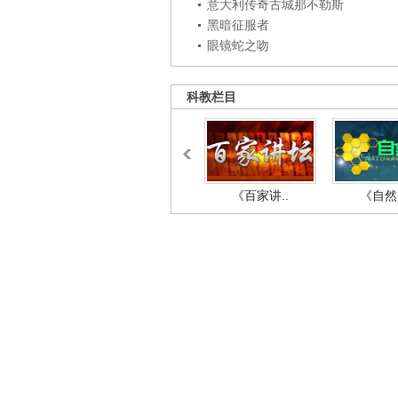
意大利传奇古城那不勒斯
黑暗征服者
眼镜蛇之吻
科教栏目
《百家讲..
《自然密