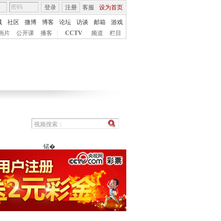
登录
注册
客服
设为首页
城
社区
微博
博客
论坛
访谈
邮箱
游戏
画片
公开课
播客
|
CCTV
频道
栏目
锘�