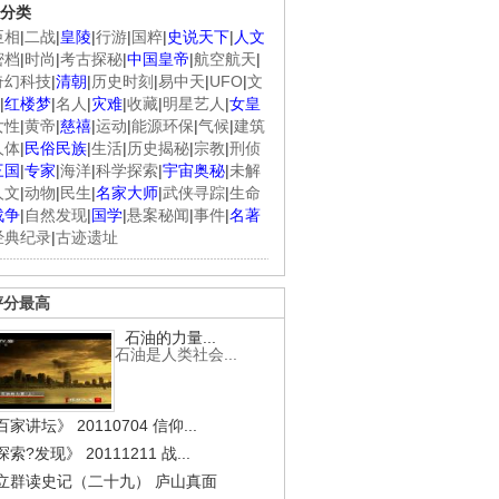
分类
臣相
|
二战
|
皇陵
|
行游
|
国粹
|
史说天下
|
人文
密档
|
时尚
|
考古探秘
|
中国皇帝
|
航空航天
|
奇幻科技
|
清朝
|
历史时刻
|
易中天
|
UFO
|
文
|
红楼梦
|
名人
|
灾难
|
收藏
|
明星艺人
|
女皇
女性
|
黄帝
|
慈禧
|
运动
|
能源环保
|
气候
|
建筑
人体
|
民俗民族
|
生活
|
历史揭秘
|
宗教
|
刑侦
三国
|
专家
|
海洋
|
科学探索
|
宇宙奥秘
|
未解
人文
|
动物
|
民生
|
名家大师
|
武侠寻踪
|
生命
战争
|
自然发现
|
国学
|
悬案秘闻
|
事件
|
名著
经典纪录
|
古迹遗址
评分最高
石油的力量...
石油是人类社会...
家讲坛》 20110704 信仰...
索?发现》 20111211 战...
立群读史记（二十九） 庐山真面