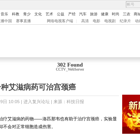
音乐
科教
青少
文化
艺术
公益
产经
汽车
旅游
健康
时尚
三农
商
直播中国
赛事直播
网络电视客户端
|
高清
电影
电视剧
纪录片
动
302 Found
CCTV_WebServer
一种艾滋病药可治宫颈癌
日 10:05 |
进入复兴论坛
| 来源：
科技日报
疗艾滋病的药物——洛匹那韦也有助于治疗宫颈癌，实验显
却不会对正常细胞造成伤害。