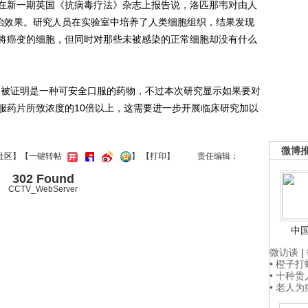
新一期英国《抗病毒疗法》杂志上报告说，洛匹那韦对由人
防治效果。研究人员在实验室中培养了人类细胞组织，结果发现
即将癌变的细胞，但同时对那些未被感染的正常细胞却没有什么
被证明是一种可安全口服的药物，不过本次研究显示如果要对
服药片所致浓度的10倍以上，这需要进一步开展临床研究加以
微博
社区
】【一键转帖
】
【
打印
】
责任编辑：
302 Found
CCTV_WebServer
中
微访谈
|
• 橙子
• 十种
• 老人