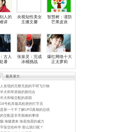
别人的
央视知性美女
智慧树：谨防
难讲
主播文馨
芒果皮炎
：古人
张泉灵：完成
爆红网络十大
处暑
冰桶挑战
正太萝莉
集
最具潜力
人发现的完整无损的不明飞行物
羊犬和草原狼的新结合
羊犬和狼交配的原因
18号机库最高机密的打字员
是第一个不了解UFO真相的总统
的交配是非常困难的事情
惕 海啸袭来 海底地震的威力
宇宙交给科学 那么我们呢？