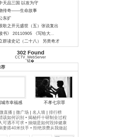
中天品三国 以攻为守
物传奇——生命故事
公东扩
恨歌之开元盛世（五）张说复出
书》 20110905 《写给大...
立群读史记（二十八） 另类奇才
302 Found
CCTV_WebServer
锘�
推荐
国城市幸福感
不孝七宗罪
微直播
|
微广场
|
名人墙
|
排行榜
打蜡该如何识别
• 揭秘歼十研制全过程
贵人可遇不可求
• 抽烟是如何毁掉健康
为病妻搭40米扶手
• 拒绝浪费从我做起