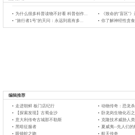
为什么很多科普读物不好看 科普创作...
《致命的“盲区”》远
“旅行者1号”的天问：永远到底有多...
你了解神经性贪食
编辑推荐
走进朝鲜 板门店纪行
动物传奇：恐龙杀
【探索发现】古蜀金沙
卧龙岗生物化石之
意大利传奇古城那不勒斯
克隆技术威胁人类
黑暗征服者
夏威夷--先人们
眼镜蛇之吻
航天传奇