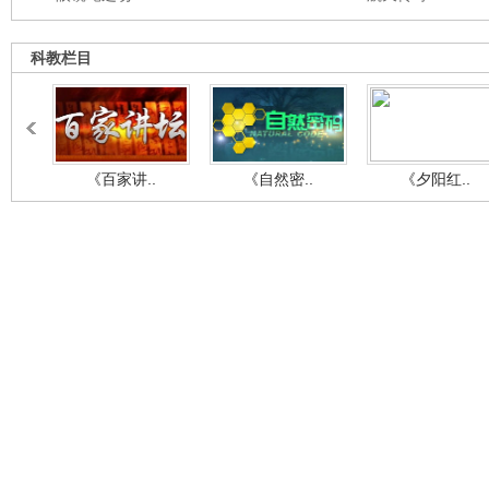
科教栏目
《百家讲..
《自然密..
《夕阳红..