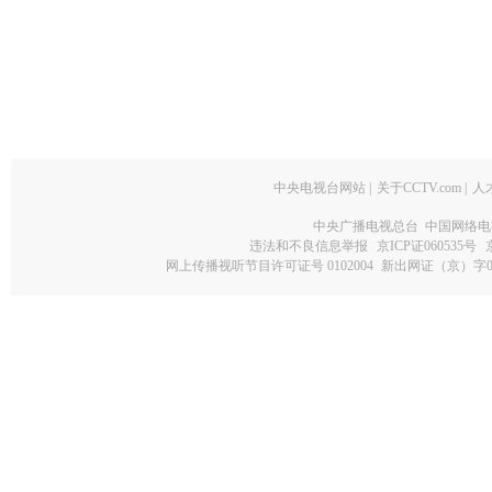
中央电视台网站
|
关于CCTV.com
|
人
中央广播电视总台 中国网络电
违法和不良信息举报
京ICP证060535号
网上传播视听节目许可证号 0102004
新出网证（京）字0