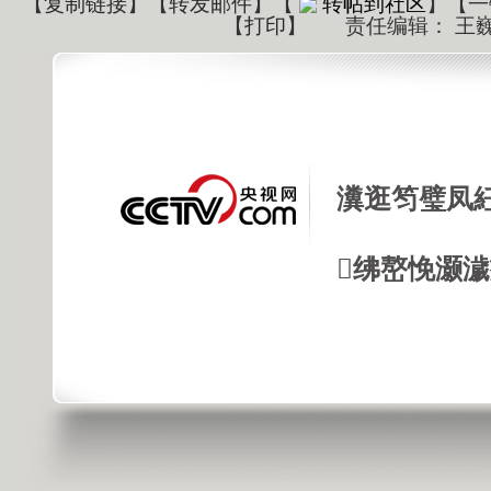
【
复制链接
】【
转发邮件
】
【
转帖到社区
】【一
【
打印
】
责任编辑： 王
瀵逛笉璧凤
绋嶅悗灏