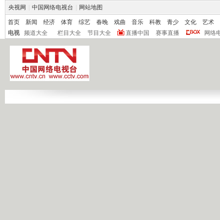
央视网
|
中国网络电视台
|
网站地图
首页
新闻
经济
体育
综艺
春晚
戏曲
音乐
科教
青少
文化
艺术
电视
频道大全
栏目大全
节目大全
直播中国
赛事直播
网络