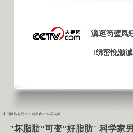
瀵逛笉璧凤
绋嶅悗灏
中国网络电视台
>
科教台
>
科学突破
"坏脂肪"可变"好脂肪" 科学家