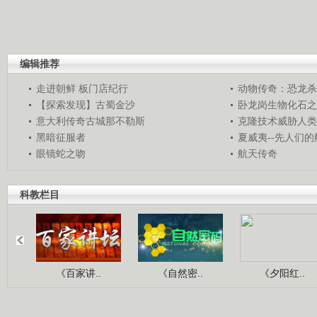
编辑推荐
走进朝鲜 板门店纪行
动物传奇：恐龙杀
【探索发现】古蜀金沙
卧龙岗生物化石之
意大利传奇古城那不勒斯
克隆技术威胁人类
黑暗征服者
夏威夷--先人们
眼镜蛇之吻
航天传奇
科教栏目
《百家讲..
《自然密..
《夕阳红..