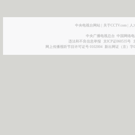
中央电视台网站
|
关于CCTV.com
|
人
中央广播电视总台 中国网络电
违法和不良信息举报
京ICP证060535号
网上传播视听节目许可证号 0102004
新出网证（京）字0