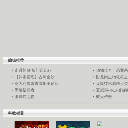
编辑推荐
走进朝鲜 板门店纪行
动物传奇：恐龙杀
【探索发现】古蜀金沙
卧龙岗生物化石之
意大利传奇古城那不勒斯
克隆技术威胁人类
黑暗征服者
夏威夷--先人们
眼镜蛇之吻
航天传奇
科教栏目