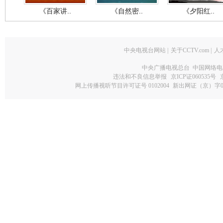
《百家讲..
《自然密..
《夕阳红..
中央电视台网站
|
关于CCTV.com
|
人
中央广播电视总台 中国网络电
违法和不良信息举报
京ICP证060535号
网上传播视听节目许可证号 0102004
新出网证（京）字0