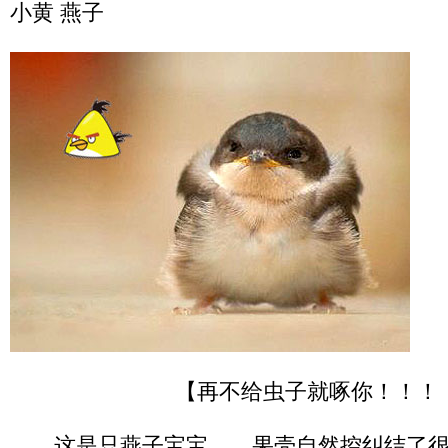
小黄 燕子
【再不给虫子就啄你！！！
这是只燕子宝宝……果壳自然控纠结了很