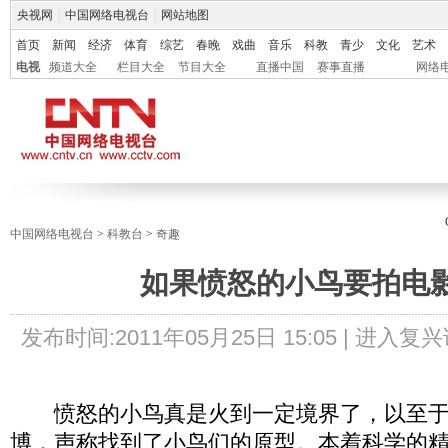
央视网
|
中国网络电视台
|
网站地图
首页
新闻
经济
体育
综艺
春晚
戏曲
音乐
科教
青少
文化
艺术
电视
频道大全
栏目大全
节目大全
直播中国
赛事直播
网络
中国网络电视台
>
科教台
>
奇趣
如果愤怒的小鸟要拍电
发布时间:
2011年05月25日 15:05 |
进入复兴
愤怒的小鸟真是火到一定境界了，以至于
博，声称找到了小鸟们的原型。本着科学的