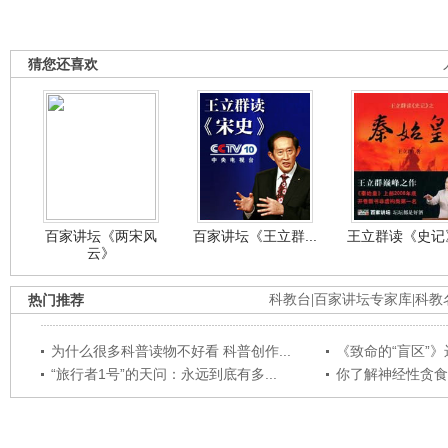
猜您还喜欢
百家讲坛《两宋风
百家讲坛《王立群...
王立群读《史记》
云》
热门推荐
科教台
|
百家讲坛专家库
|
科教
为什么很多科普读物不好看 科普创作...
《致命的“盲区”》远
“旅行者1号”的天问：永远到底有多...
你了解神经性贪食