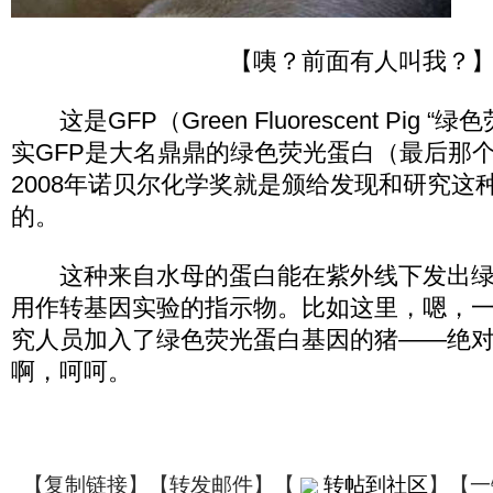
【咦？前面有人叫我？
这是GFP（Green Fluorescent Pig 
实GFP是大名鼎鼎的绿色荧光蛋白（最后那个单词
2008年诺贝尔化学奖就是颁给发现和研究这
的。
这种来自水母的蛋白能在紫外线下发出绿
用作转基因实验的指示物。比如这里，嗯，
究人员加入了绿色荧光蛋白基因的猪——绝
啊，呵呵。
【
复制链接
】【
转发邮件
】
【
转帖到社区
】【一