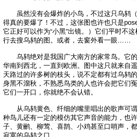
虽然没有会爆炸的小鸟，不过这只乌鸫（ Turdu
得真的要爆了！不过，这张图也许也只是pos
它正好可以作为“小黑”出镜。）它们平时不
行去搜乌鸫的图。或者，去窗外看一眼……
乌鸫绝对是我国广大南方的家常鸟。它的
华南到西北，一直到欧洲。图中这只就来自
天路过的许多树的枝头，说不定都有过乌鸫
身黑不溜秋，不熟悉鸟类的人也许会把它们
它们一开口，你就绝不会认错。
从乌鸫黄色、纤细的嘴里唱出的歌声可谓
种鸟儿还有一定的模仿其它声音的能力，也
子、黄鹂、柳莺、喜鹊、小鸡甚至口哨声，
寂寞的乌鸫之口……