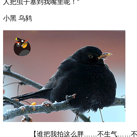
人把虫子塞到我嘴里呢！”
小黑 乌鸫
【谁把我拍这么胖……不生气……