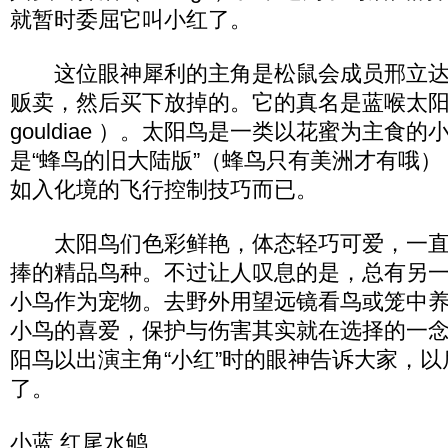
就暂时委屈它叫小红了。
这位眼神犀利的主角是松鼠会成员邢立达
贩卖，然后买下放掉的。它的真名是蓝喉太阳鸟（ 
gouldiae ）。太阳鸟是一类以花蜜为主食
是“蜂鸟的旧大陆版”（蜂鸟只有美洲才有哦
如入化境的飞行控制技巧而已。
太阳鸟们色彩鲜艳，体态轻巧可爱，一直
捧的精品鸟种。不过让人叹息的是，总有另
小鸟作为宠物。去野外用望远镜看鸟或笼中
小鸟的喜爱，保护与伤害其实就在选择的一
阳鸟以出演主角“小红”时的眼神告诉大家，
了。
小蓝 红尾水鸲