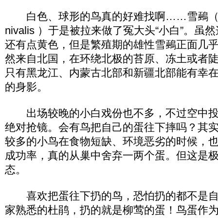
白色、球形的鸟真的好难找啊……雪鵐（ Plec
nivalis ）于是被拉来做了冤大头“小白”。
还有点黄色，但是繁殖期的雄性雪鵐正面几
然来自北国，在环绕北极的苔原、冻土或者
只有黑龙江、内蒙古北部和新疆北部能有幸
的身影。
出场较晚的小白戏份也不多，不过空中投“
绝对抢镜。会有鸟把自己的蛋往下摔吗？其
较多的小鸟在食物短缺、环境恶劣的时候，
成功率，真的从巢中舍弃一两个蛋。但这是
态。
喜欢把蛋往下扔的鸟，恐怕扔的都不是自
家熟悉的杜鹃，扔的就是柳莺的蛋！鸟蛋作为