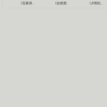
《百家讲..
《自然密..
《夕阳红..