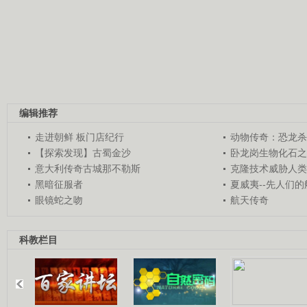
编辑推荐
走进朝鲜 板门店纪行
动物传奇：恐龙杀
【探索发现】古蜀金沙
卧龙岗生物化石之
意大利传奇古城那不勒斯
克隆技术威胁人类
黑暗征服者
夏威夷--先人们
眼镜蛇之吻
航天传奇
科教栏目