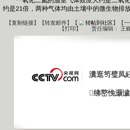
一氧化二氮的温室气体效应大约是二氧化碳
约是21倍，两种气体均由土壤中的微生物排
【
复制链接
】【
转发邮件
】
【
转帖到社区
】【一
【
打印
】
责任编辑： 王
瀵逛笉璧凤
绋嶅悗灏