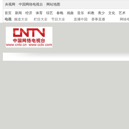
央视网
|
中国网络电视台
|
网站地图
首页
新闻
经济
体育
综艺
春晚
戏曲
音乐
科教
青少
文化
艺术
电视
频道大全
栏目大全
节目大全
直播中国
赛事直播
网络