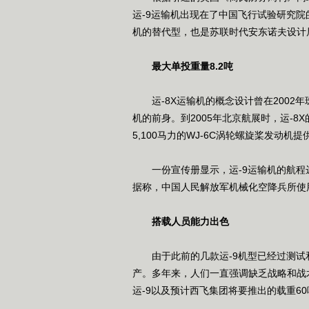
运-9运输机出现在了中国飞行试验研究院
机的替代型，也是苏联时代安东诺夫设计局
最大单投重量8.2吨
运-8X运输机的概念设计曾在2002年
机的前身。到2005年北京航展时，运-8
5,100马力的WJ-6C涡轮螺旋桨发动机
一份宣传册显示，运-9运输机的航程达到
据称，中国人民解放军机械化空降兵所使用的
搭载人员能力出色
由于此前的几款运-9机型已经过测试和
产。多年来，人们一直强调缺乏战略和战
运-9以及预计西飞集团将要推出的载重60