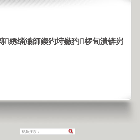
鏄綉缁滃師鍥犳垨鏃犳椤甸潰锛岃