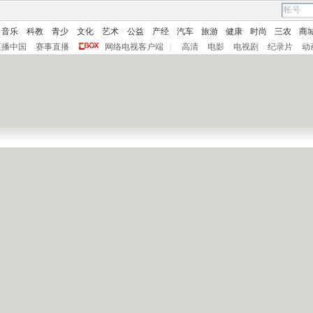
音乐
科教
青少
文化
艺术
公益
产经
汽车
旅游
健康
时尚
三农
商
直播中国
赛事直播
网络电视客户端
|
高清
电影
电视剧
纪录片
动