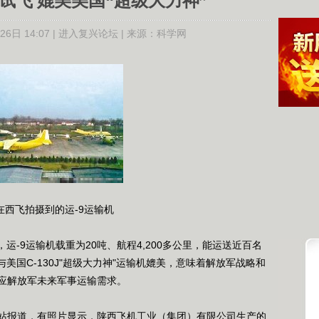
机试飞 媲美美国“超级大力神”
6日 14:07 |
进入复兴论坛
| 来源：
科学网
在西飞拍摄到的运-9运输机
-9运输机载重为20吨、航程4,200多公里，能运送近百名
美国C-130J"超级大力神"运输机媲美，意味着解放军战略和
应解放军未来军事运输需求。
报道，有照片显示，陕西飞机工业（集团）有限公司生产的