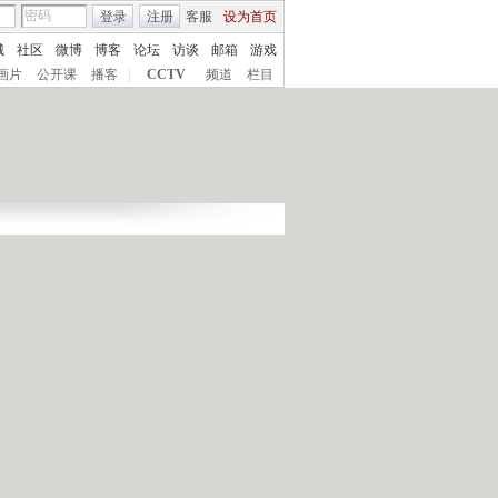
登录
注册
客服
设为首页
城
社区
微博
博客
论坛
访谈
邮箱
游戏
画片
公开课
播客
|
CCTV
频道
栏目