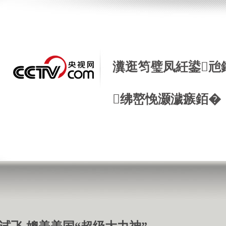
瀵逛笉璧凤紝鍙兘
绋嶅悗灏濊瘯銆�