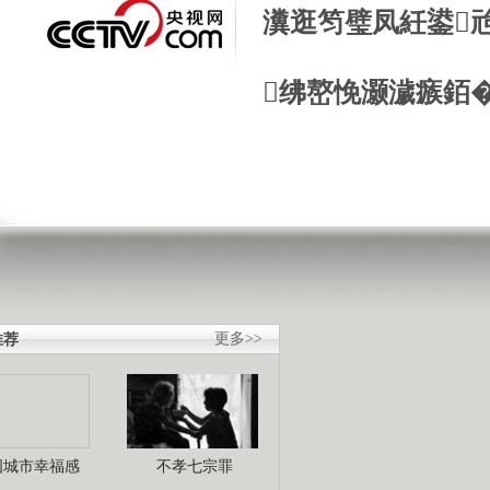
瀵逛笉璧凤紝鍙
绋嶅悗灏濊瘯銆
推荐
更多>>
国城市幸福感
不孝七宗罪