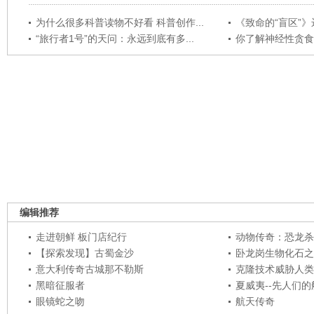
为什么很多科普读物不好看 科普创作...
《致命的“盲区”》远
“旅行者1号”的天问：永远到底有多...
你了解神经性贪食
编辑推荐
走进朝鲜 板门店纪行
动物传奇：恐龙杀
【探索发现】古蜀金沙
卧龙岗生物化石之
意大利传奇古城那不勒斯
克隆技术威胁人类
黑暗征服者
夏威夷--先人们
眼镜蛇之吻
航天传奇