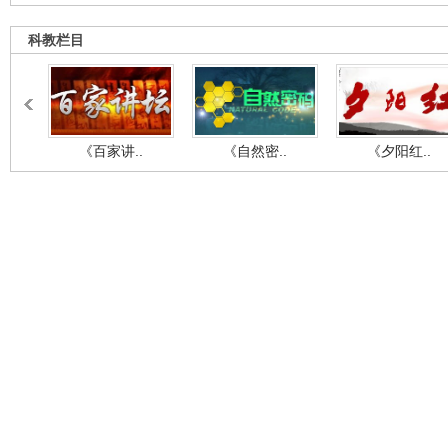
科教栏目
《百家讲..
《自然密..
《夕阳红..