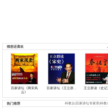
猜您还喜欢
百家讲坛《两宋风
百家讲坛《王立群...
王立群读《史记》
云》
热门推荐
科教台
|
百家讲坛专家库
|
科教