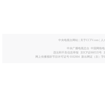
中央电视台网站
|
关于CCTV.com
|
人
中央广播电视总台 中国网络电
违法和不良信息举报
京ICP证060535号
网上传播视听节目许可证号 0102004
新出网证（京）字0