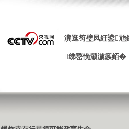
瀵逛笉璧凤紝鍙兘
绋嶅悗灏濊瘯銆�