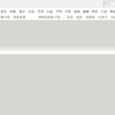
音乐
科教
青少
文化
艺术
公益
产经
汽车
旅游
健康
时尚
三农
商
直播中国
赛事直播
网络电视客户端
|
高清
电影
电视剧
纪录片
动