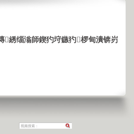
鏄綉缁滃師鍥犳垨鏃犳椤甸潰锛岃