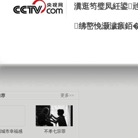
瀵逛笉璧凤紝鍙
绋嶅悗灏濊瘯銆
推荐
更多>>
国城市幸福感
不孝七宗罪