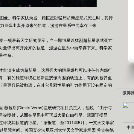
7A图像。科学家认为当一颗恒星以猛烈超新星形式死亡时，其行
力量弹出离开原来的轨道，漫游在星系中而幸存下来
据一项最新天文研究显示，当一颗恒星以猛烈超新星形式死亡
力量弹出离开原来的轨道，漫游在星系中而幸存下来。科学家
星生命。
才能演变成为超新星，这股强大的恒星爆炸可以使任何内部行
并，有的稳定环绕在超新星残骸周围的轨道上，有的则被弹至
行星更容易被抛离，在其它几颗恒星的引力作用下没有固定的
微博
(Dimitri Veras)是该研究项目负责人，他说：“由于每
星被喷射，从而在星系中可形成大量自由行星。观测证据显
环绕其轨道的行星。” 据报道，至2011年5月，一支天文学家
中
穿过星际空间。美国宾夕法尼亚州大学天文学家施坦因 希古拉德