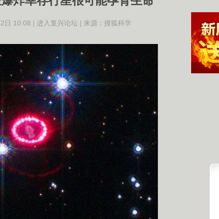
星爆炸幸存行星很可能孕育生命
日 10:08 |
进入复兴论坛
| 来源：
搜狐科学