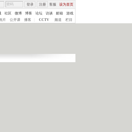
登录
注册
客服
设为首页
城
社区
微博
博客
论坛
访谈
邮箱
游戏
画片
公开课
播客
|
CCTV
频道
栏目