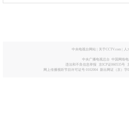
中央电视台网站
|
关于CCTV.com
|
人
中央广播电视总台 中国网络电
违法和不良信息举报
京ICP证060535号
网上传播视听节目许可证号 0102004
新出网证（京）字0