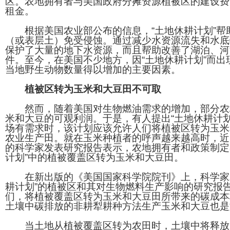
区。农地拥有者与美国政府分摊资源植被区的建设费
租金。
根据美国农业部公布的信息，“土地休耕计划”帮
（或表层土）免受侵蚀。通过减少水资源流失和水底
保护了大量的地下水资源，而且帮助改善了湖泊、河
件。至今，在美国不少地方，因“土地休耕计划”而出
当地野生动物数量得以增加的主要因素。
植被区转为玉米和大豆田不可取
然而，随着美国对生物燃油需求的增加，部分农
米和大豆的可观利润。于是，有人提出“土地休耕计划
场有需求时，该计划应该允许人们将植被区转为玉米
农业生产田。就在玉米种植者的呼声越来越高时，近
的科学家发表研究报告表示，农地拥有者和政策制定
计划”中的植被覆盖区转为玉米和大豆田。
在新出版的《美国国家科学院院刊》上，科学家发
耕计划”的植被区和其对生物燃料生产影响的研究报
们，将植被覆盖区转为玉米和大豆田所带来的碳成本
土壤中碳排放的非耕犁耕种方法生产玉米和大豆也是
当土地从植被覆盖区转为农田时，土壤中将释放