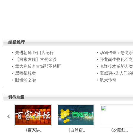
编辑推荐
走进朝鲜 板门店纪行
动物传奇：恐龙杀
【探索发现】古蜀金沙
卧龙岗生物化石之
意大利传奇古城那不勒斯
克隆技术威胁人类
黑暗征服者
夏威夷--先人们
眼镜蛇之吻
航天传奇
科教栏目
《百家讲..
《自然密..
《夕阳红..