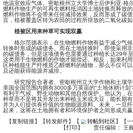
他温室效应气体。密歇根州立大学博士后伊利亚·格
燃料作物生产的可再生燃料抵消因土地转换而释放的
燃料作物将不会带来任何减排效果，反而形成了碳债
言，植被覆盖区转为农田的过程所排放的二氧化碳如
植被区用来种草可实现双赢
格尔范德表示，在生物燃料作物有益于减少气候
转换时形成的碳债务。而在土地转换时，即使采用非耕
的碳债务，但是这项债务也需要通过种植长达29年至
这类用于生物燃料的作物才能偿还。相反，如果利用“
区种植能生产纤维质乙醇燃料的植物，那么不仅可以
且还能获得能源并减排。
研究报告合著者、密歇根州立大学作物和土壤学教
美国全国范围内拥有3000多万英亩的“土地休耕计划
有利于气候、野生动物和其他自然保护。他认为，在“
种草而不是将其开发出来种植玉米或大豆，能长期有
并为人们提供有价值的生物能源原料。未来，一旦纤
起来，这将在土地拥有者和环境保护者之间形成共赢
【
复制链接
】【
转发邮件
】
【
转帖到社区
】【一
【
打印
】
责任编辑： 王