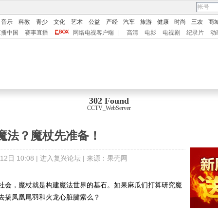
音乐
科教
青少
文化
艺术
公益
产经
汽车
旅游
健康
时尚
三农
商
直播中国
赛事直播
网络电视客户端
|
高清
电影
电视剧
纪录片
动
302 Found
CCTV_WebServer
魔法？魔杖先准备！
2日 10:08 |
进入复兴论坛
| 来源：
果壳网
会，魔杖就是构建魔法世界的基石。如果麻瓜们打算研究魔
去搞凤凰尾羽和火龙心脏腱索么？