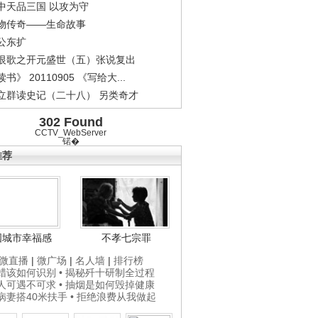
中天品三国 以攻为守
物传奇——生命故事
公东扩
恨歌之开元盛世（五）张说复出
书》 20110905 《写给大...
立群读史记（二十八） 另类奇才
302 Found
CCTV_WebServer
锘�
推荐
国城市幸福感
不孝七宗罪
微直播
|
微广场
|
名人墙
|
排行榜
打蜡该如何识别
• 揭秘歼十研制全过程
贵人可遇不可求
• 抽烟是如何毁掉健康
为病妻搭40米扶手
• 拒绝浪费从我做起