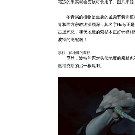
霜冻的果实就会变软可食用了。图片来源：Wik
冬青属的植物是重要的圣诞节装饰植物
青和西方宗教渊源颇深，其名字Holly正
击退邪恶，和伏地魔的紫杉木正好针锋相
波特的绝配啊！
紫杉，伏地魔的魔杖
显然，波特的死对头伏地魔的魔杖也不能
凰福克斯的另一根尾羽。