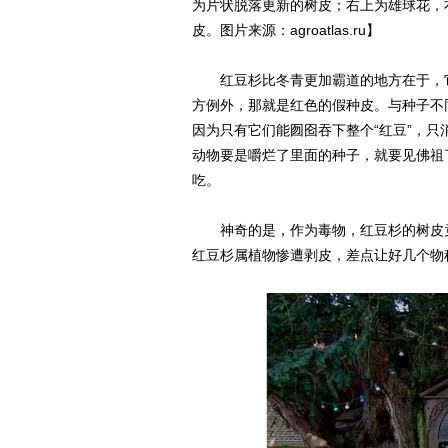
为片状脱落更新的树皮；右上为雄球花，
皮。图片来源：agroatlas.ru】
红豆杉比冬青更加霸道的地方在于，它
方例外，那就是红色的假种皮。与种子不
因为只有它们能囫囵吞下整个“红豆”，只
动物要是嚼烂了里面的种子，就要见佛祖
吃。
神奇的是，作为毒物，红豆杉的树皮竟
红豆杉属植物惨遭剥皮，差点让好几个物