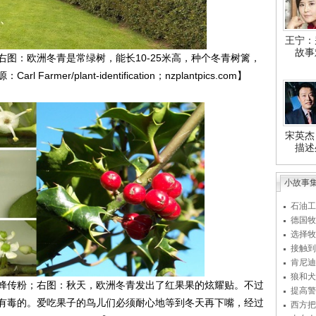
王宁：
故事
：欧洲冬青是常绿树，能长10-25米高，种个冬青树篱，
er/plant-identification；nzplantpics.com】
宋英杰
描述
小故事
石油工
德国牧
选择牧
接触到
肯尼迪
狼和犬
传粉；右图：秋天，欧洲冬青发出了红果果的炫耀贴。不过
提高警
有毒的。爱吃果子的鸟儿们必须耐心地等到冬天再下嘴，经过
西方把