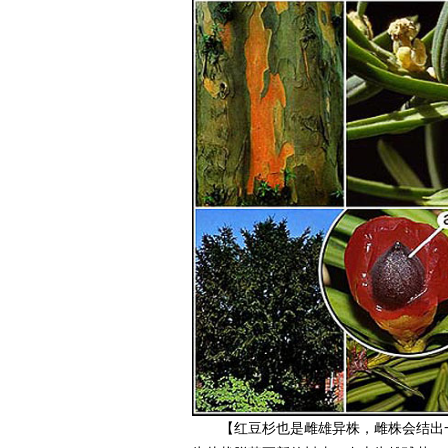
【红豆杉也是雌雄异株，雌株会结出一