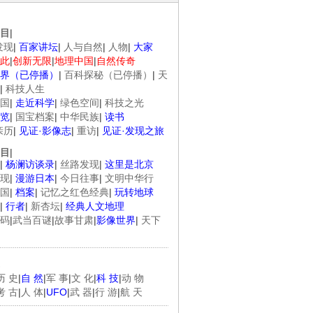
目
|
发现
|
百家讲坛
|
人与自然
|
人物
|
大家
此
|
创新无限
|
地理中国
|
自然传奇
界（已停播）
|
百科探秘（已停播）
|
天
|
科技人生
国
|
走近科学
|
绿色空间
|
科技之光
览
|
国宝档案
|
中华民族
|
读书
亲历
|
见证·影像志
|
重访
|
见证·发现之旅
目
|
|
杨澜访谈录
|
丝路发现
|
这里是北京
现
|
漫游日本
|
今日往事
|
文明中华行
国
|
档案
|
记忆之红色经典
|
玩转地球
|
行者
|
新杏坛
|
经典人文地理
码
|
武当百谜
|
故事甘肃
|
影像世界
|
天下
历 史
|
自 然
|
军 事
|
文 化
|
科 技
|
动 物
考 古
|
人 体
|
UFO
|
武 器
|
行 游
|
航 天