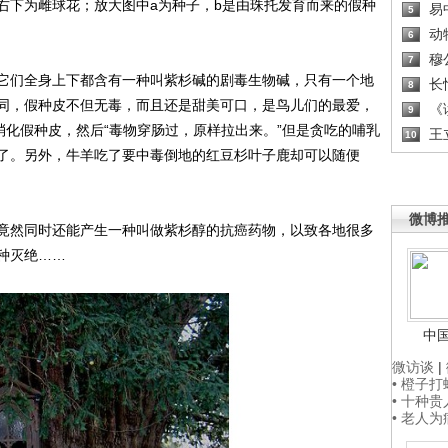
右下为雌球花；放大图中a为种子，b是由珠托发育而来的假种
易
5
动
6
穆
7
们全身上下都含有一种叫紫杉碱的剧毒生物碱，只有一个地
长
8
同，假种皮不但无毒，而且还是甜美可口，是鸟儿们的最爱，
《读
9
消化假种皮，然后“毒物穿肠过，原样拉出来。”但是贪吃的哺乳
王
10
了。另外，牛羊吃了要中毒倒地的红豆杉叶子鹿却可以随便
微博
然同时还能产生一种叫做紫杉醇的抗癌药物，以致各地很多
种灭绝……
中
微访谈
|
• 橙子
• 十种
• 老人