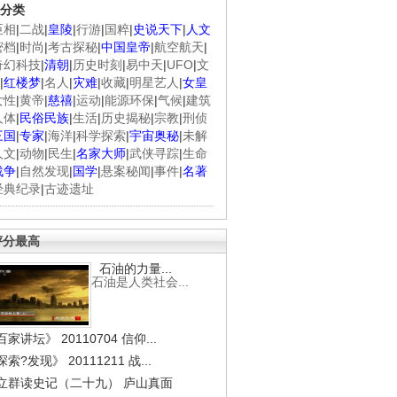
分类
臣相
|
二战
|
皇陵
|
行游
|
国粹
|
史说天下
|
人文
密档
|
时尚
|
考古探秘
|
中国皇帝
|
航空航天
|
奇幻科技
|
清朝
|
历史时刻
|
易中天
|
UFO
|
文
|
红楼梦
|
名人
|
灾难
|
收藏
|
明星艺人
|
女皇
女性
|
黄帝
|
慈禧
|
运动
|
能源环保
|
气候
|
建筑
人体
|
民俗民族
|
生活
|
历史揭秘
|
宗教
|
刑侦
三国
|
专家
|
海洋
|
科学探索
|
宇宙奥秘
|
未解
人文
|
动物
|
民生
|
名家大师
|
武侠寻踪
|
生命
战争
|
自然发现
|
国学
|
悬案秘闻
|
事件
|
名著
经典纪录
|
古迹遗址
评分最高
石油的力量...
石油是人类社会...
家讲坛》 20110704 信仰...
索?发现》 20111211 战...
立群读史记（二十九） 庐山真面