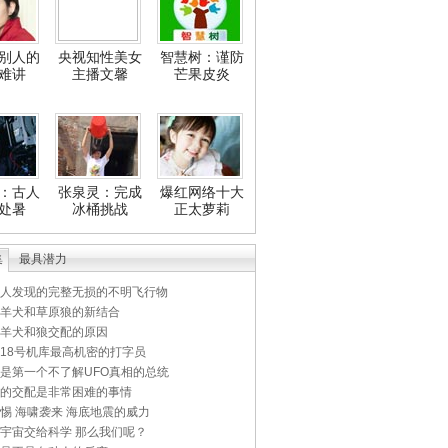
别人的
央视知性美女
智慧树：谨防
难讲
主播文馨
芒果皮炎
：古人
张泉灵：完成
爆红网络十大
处暑
冰桶挑战
正太萝莉
集
最具潜力
人发现的完整无损的不明飞行物
羊犬和草原狼的新结合
羊犬和狼交配的原因
18号机库最高机密的打字员
是第一个不了解UFO真相的总统
的交配是非常困难的事情
惕 海啸袭来 海底地震的威力
宇宙交给科学 那么我们呢？