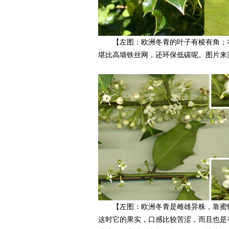
【左图：欧洲冬青的叶子有棱有角；右图
堪比高墙铁丝网，还环保低碳呢。图片来源：Carl Farm
【左图：欧洲冬青是雌雄异株，靠蜜蜂
这时它的果实，口感比较苦涩，而且也是