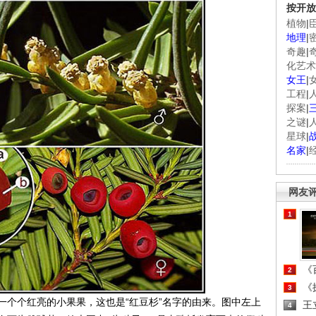
按开放
植物
|
地理
|
奇趣
|
化艺术
女王
|
工程
|
探案
|
之谜
|
星球
|
名家
|
网友
1
《百
2
《探
3
个个红亮的小果果，这也是“红豆杉”名字的由来。图中左上
王
4