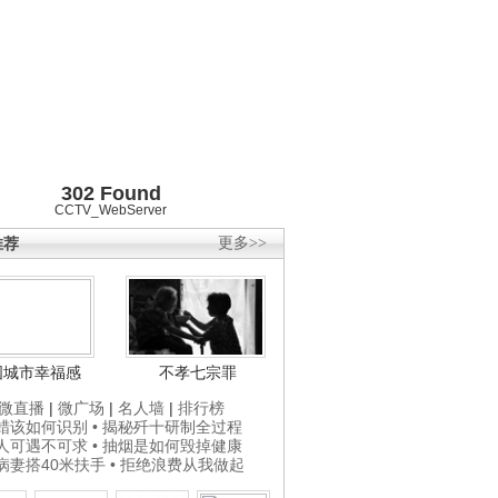
302 Found
CCTV_WebServer
推荐
更多>>
国城市幸福感
不孝七宗罪
微直播
|
微广场
|
名人墙
|
排行榜
打蜡该如何识别
• 揭秘歼十研制全过程
贵人可遇不可求
• 抽烟是如何毁掉健康
为病妻搭40米扶手
• 拒绝浪费从我做起