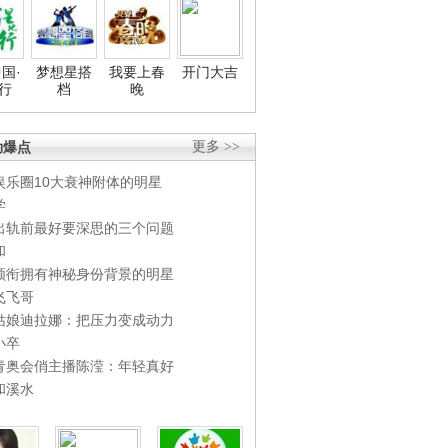
国·
梦想星搭
我要上春
开门大吉
行
档
晚
劲爆点
更多 >>
娱乐圈10大衰神附体的明星
学
出轨前最好要深思的三个问题
和
领衔拥有神秘身份背景的明星
飞飞哥
姑娘迪拉娜：把压力变成动力
小卒
青奥会俏主播陈滢：年轻真好
和溪水