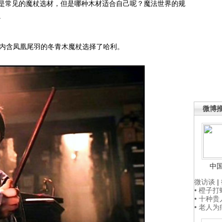
常见的魔杖选材，但是哪种木材适合自己呢？魔法世界的规
。
内含凤凰尾羽的冬青木魔杖选择了哈利。
微博
中
微访谈
|
• 橙子
• 十种
• 老人