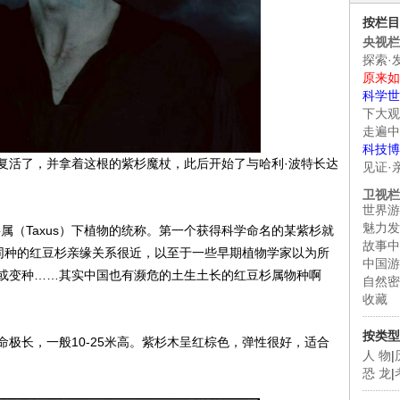
按栏目
央视栏
探索·
原来如
科学世
下大观
走遍中
科技博
活了，并拿着这根的紫杉魔杖，此后开始了与哈利·波特长达
见证·
卫视栏
世界游
魅力发
杉属（Taxus）下植物的统称。第一个获得科学命名的某紫杉就
故事中
由于不同种的红豆杉亲缘关系很近，以至于一些早期植物学家以为所
中国游
或变种……其实中国也有濒危的土生土长的红豆杉属物种啊
自然密
收藏
按类型
长，一般10-25米高。紫杉木呈红棕色，弹性很好，适合
人 物
|
恐 龙
|