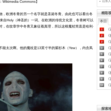
山东人
imedia Commons】
精彩
，欧洲冬青的另一个名字就是圣诞冬青。由此也可以看出冬
是来自Holy（神圣的）一词。在欧洲的传统文化里，冬青树可以
本日
对，在纹章学中冬青又象征着真理，所以这根魔杖简直是哈利·
《百
1
《探
2
《百
3
太次啊。他的魔杖是13英寸半的紫杉木（Yew），内含凤
《百
4
《百
5
《百
6
《百
7
《探
8
《百
9
《百
10
探索