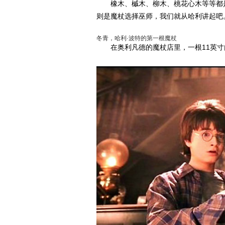
橡木、槭木、柳木、桃花心木等等都是
则是魔杖选择巫师，我们就从哈利讲起吧
冬青，哈利·波特的第一根魔杖
在奥利凡德的魔杖店里，一根11英寸