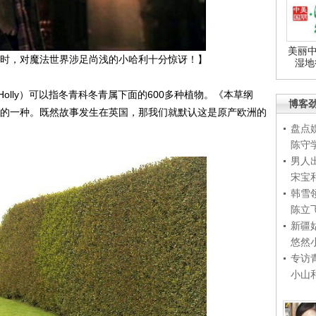
美丽中
时，对魔法世界涉足尚浅的小哈利十分惊讶！】
湿地
ly）可以指冬青科冬青属下面的600多种植物。《本草纲
博客
就是冬青属的一种。既然故事发生在英国，那我们就默认这是原产欧洲的
盘点
陈守
男人
宋宝
韩雪
陈立
新疆
悠然
专访
小山