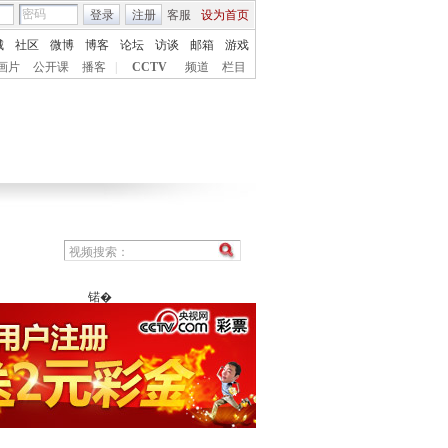
登录
注册
客服
设为首页
城
社区
微博
博客
论坛
访谈
邮箱
游戏
画片
公开课
播客
|
CCTV
频道
栏目
锘�