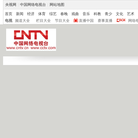
央视网
|
中国网络电视台
|
网站地图
首页
新闻
经济
体育
综艺
春晚
戏曲
音乐
科教
青少
文化
艺术
电视
频道大全
栏目大全
节目大全
直播中国
赛事直播
网络