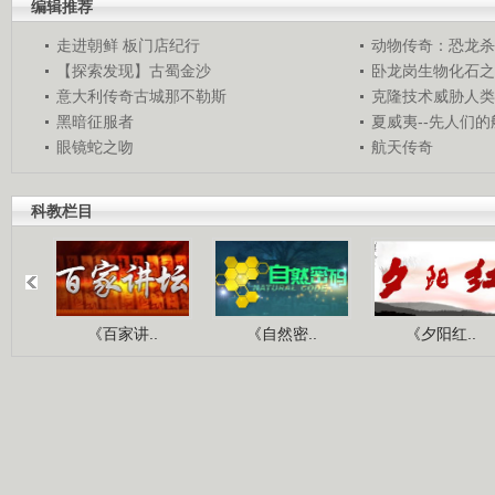
编辑推荐
走进朝鲜 板门店纪行
动物传奇：恐龙杀
【探索发现】古蜀金沙
卧龙岗生物化石之
意大利传奇古城那不勒斯
克隆技术威胁人类
黑暗征服者
夏威夷--先人们
眼镜蛇之吻
航天传奇
科教栏目
《百家讲..
《自然密..
《夕阳红..