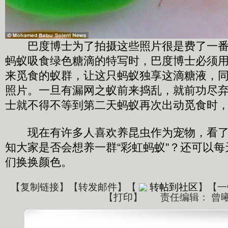
巴度博士为了拍摄这些照片很是费了一番
蚂蚁吸食绿色糖滴的特写时，巴度博士必须
来觅食的蚁群，让这只蚂蚁独享这滴糖液，
照片。一旦有漏网之蚁前来捣乱，就前功尽
士就不得不等到第二天蚂蚁再次出动觅食时
现在有许多人喜欢养昆虫作为宠物，看了
知大家是否会想养一群“彩虹蚂蚁”？还可以
们换换颜色。
【
复制链接
】【
转发邮件
】
【
转帖到社区
】【一
【
打印
】
责任编辑： 曾