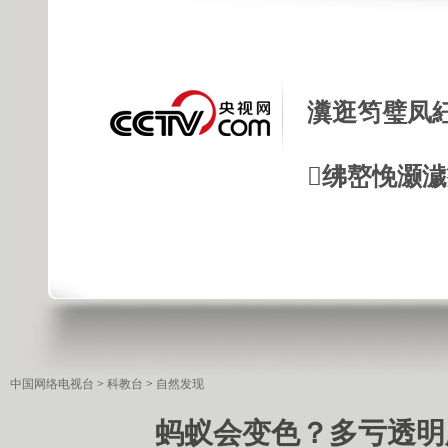
瀵逛笉璧凤
绋嶅悗灏
中国网络电视台
>
科教台
>
自然发现
蚂蚁会变色？多亏透明