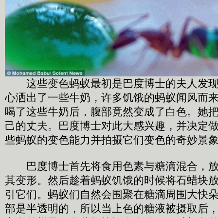
这些变色蚂蚁最初是巴度博士的夫人发现
心洒出了一些牛奶，许多饥饿的蚂蚁闻风而
喝了这些牛奶后，腹部竟然变成了白色。她
己的丈夫。巴度博士对此大感兴趣，并决定
些蚂蚁的变色能力并拍摄它们变色的奇妙景
巴度博士首先将食用色素与糖滴混合，放
其变形。然后趁着蚂蚁饥饿的时候将石蜡块
引它们。蚂蚁们自然会围聚在糖滴周围大快
部是半透明的，所以当上色的糖液被摄取后