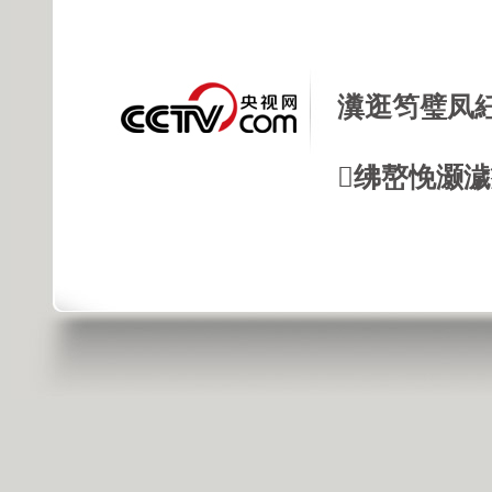
瀵逛笉璧凤
绋嶅悗灏