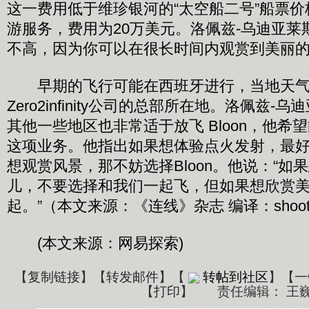
这一费用低于维珍银河的“太空船二号”船票
游服务，费用为20万美元。洛佩兹-乌迪亚莱
不高，因为你可以在很长时间内观赏到美丽的
早期的飞行可能在西班牙进行，当地天气
Zero2infinity公司的总部所在地。洛佩兹
其他一些地区也非常适于放飞 Bloon，他希
这项业务。他指出如果想体验点火发射，最
想观赏风景，那不妨选择Bloon。他说：“如
儿，不要选择和我们一起飞，但如果想欣赏
起。”（本文来源：《连线》杂志 编译：shoot
(本文来源：网易探索)
【
复制链接
】【
转发邮件
】
【
转帖到社区
】【一
【
打印
】
责任编辑： 王