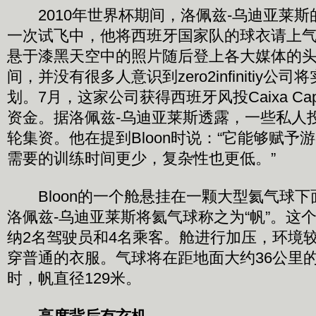
2010年世界杯期间，洛佩兹-乌迪亚莱斯
一次试飞中，他将西班牙国家队的球衣请上
悬于漆黑天空中的照片随后登上各大媒体的
间，并没有很多人意识到zero2infinitiy公
划。7月，这家公司获得西班牙风投Caixa Capit
资金。据洛佩兹-乌迪亚莱斯透露，一些私人
轮集资。他在提到Bloon时说：“它能够赋予
需要的训练时间更少，复杂性也更低。”
Bloon的一个舱悬挂在一颗大型氦气球下
洛佩兹-乌迪亚莱斯将氦气球称之为“帆”。这个
纳2名驾驶员和4名乘客。舱进行加压，环境
穿普通的衣服。气球将在距地面大约36公里
时，帆直径129米。