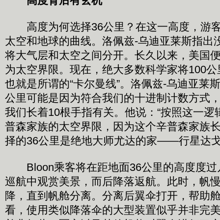
高度背后有玄机
高度为何选择36公里？在这一高度，游客
太空和地球的曲线。洛佩兹-乌迪亚莱斯指出
将大气层和太空之间分开。长久以来，美国便
为太空界限。现在，绝大多数科学家将100
也就是所谓的“卡尔曼线”。洛佩兹-乌迪亚莱斯
公里可能是因为符合我们的十进制计数方式
我们长着10根手指有关。他说：“按照这一逻
普森家族的太空界限，因为这个辛普森家族长
择的36公里是绝地大师尤达的家——行星达戈
Bloon乘客将在距地面36公里的高度度
巡航中观赏美景，而后降落返航。此时，帆
降，直到帆舱分离。分离后翼伞打开，帮助
看，使用类似降落伞的大型装置似乎并非完