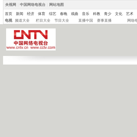
央视网
|
中国网络电视台
|
网站地图
首页
新闻
经济
体育
综艺
春晚
戏曲
音乐
科教
青少
文化
艺术
电视
频道大全
栏目大全
节目大全
直播中国
赛事直播
网络