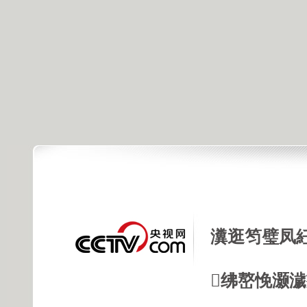
瀵逛笉璧凤
绋嶅悗灏