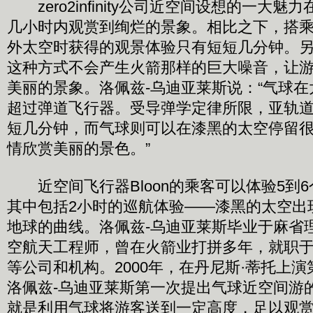
zero2infinity公司近空间设想的一大
几小时内观赏到绚烂的景象。相比之下，搭
外太空时获得的观景体验只有短短几分钟。
这种方式不会产生火箭那样的巨大噪音，让
美丽的景象。洛佩兹-乌迪亚莱斯说：“气球
超过弹道飞行器。受导弹学定律所限，亚轨
短几分钟，而气球则可以在漆黑的太空停留
情欣赏美丽的景色。”
近空间飞行器Bloon的乘客可以体验5到
其中包括2小时的巡航体验——漆黑的太空出
地球的曲线。洛佩兹-乌迪亚莱斯毕业于麻省
空航天工程师，曾在火箭业打拼多年，就职
等公司和机构。2000年，在丹尼斯·蒂托上
洛佩兹-乌迪亚莱斯第一次提出气球近空间游
就是利用气球将游客送到一定高度，足以观