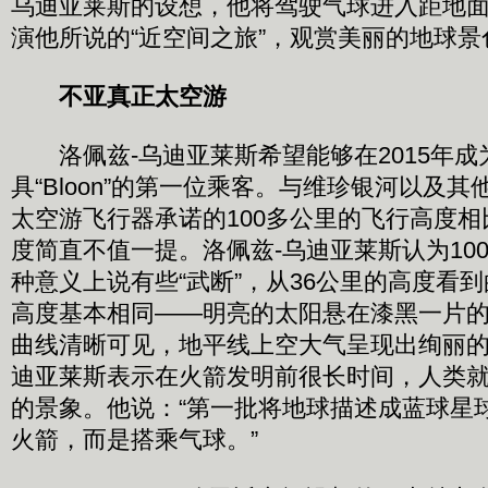
乌迪亚莱斯的设想，他将驾驶气球进入距地面
演他所说的“近空间之旅”，观赏美丽的地球景
不亚真正太空游
洛佩兹-乌迪亚莱斯希望能够在2015年成
具“Bloon”的第一位乘客。与维珍银河以及
太空游飞行器承诺的100多公里的飞行高度相比
度简直不值一提。洛佩兹-乌迪亚莱斯认为10
种意义上说有些“武断”，从36公里的高度看
高度基本相同——明亮的太阳悬在漆黑一片
曲线清晰可见，地平线上空大气呈现出绚丽的
迪亚莱斯表示在火箭发明前很长时间，人类
的景象。他说：“第一批将地球描述成蓝球星
火箭，而是搭乘气球。”