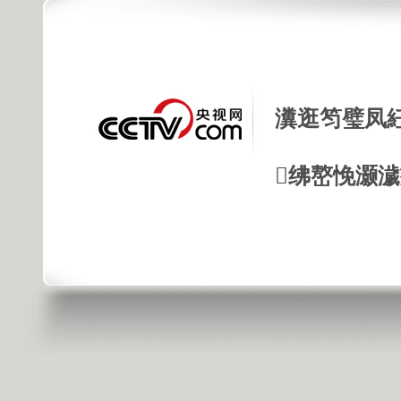
瀵逛笉璧凤
绋嶅悗灏