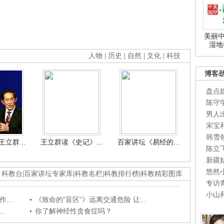
美丽中
湿地
人物
|
历史
|
自然
|
文化
|
科技
博客
盘点
陈守
男人
宋宝
韩雪
立群...
王立群读《史记》...
百家讲坛《易经的...
陈立
新疆
悠然
科教台
|
百家讲坛专家库
|
科教名栏
|
科教排行榜
|
科教精彩图库
专访
小山
...
《致命的“盲区”》远离交通危险 让...
.
你了解神经性贪食症吗？