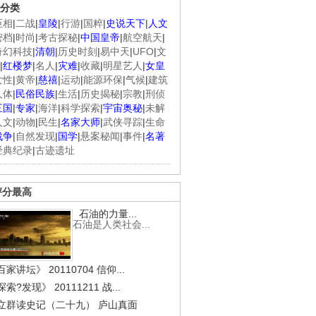
分类
臣相
|
二战
|
皇陵
|
行游
|
国粹
|
史说天下
|
人文
密档
|
时尚
|
考古探秘
|
中国皇帝
|
航空航天
|
奇幻科技
|
清朝
|
历史时刻
|
易中天
|
UFO
|
文
|
红楼梦
|
名人
|
灾难
|
收藏
|
明星艺人
|
女皇
女性
|
黄帝
|
慈禧
|
运动
|
能源环保
|
气候
|
建筑
人体
|
民俗民族
|
生活
|
历史揭秘
|
宗教
|
刑侦
三国
|
专家
|
海洋
|
科学探索
|
宇宙奥秘
|
未解
人文
|
动物
|
民生
|
名家大师
|
武侠寻踪
|
生命
战争
|
自然发现
|
国学
|
悬案秘闻
|
事件
|
名著
经典纪录
|
古迹遗址
评分最高
石油的力量...
石油是人类社会...
家讲坛》 20110704 信仰...
索?发现》 20111211 战...
立群读史记（二十九） 庐山真面