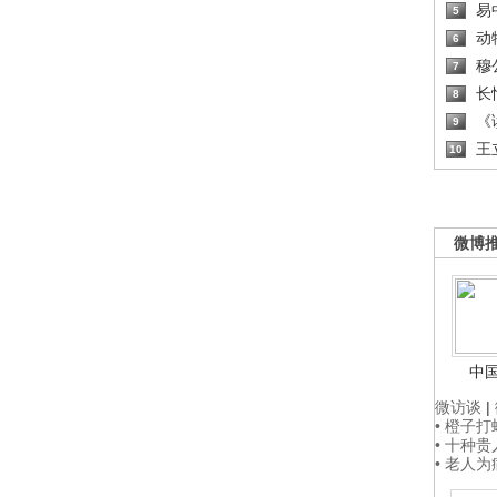
易
5
动
6
穆
7
长
8
《读
9
王
10
微博
中
微访谈
|
• 橙子
• 十种
• 老人