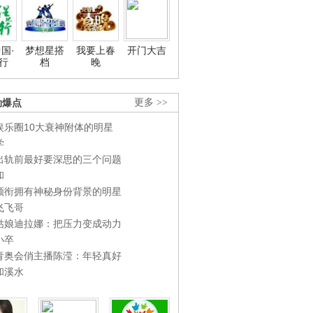
国·
梦想星搭
我要上春
开门大吉
行
档
晚
劲爆点
更多 >>
娱乐圈10大衰神附体的明星
学
出轨前最好要深思的三个问题
和
领衔拥有神秘身份背景的明星
飞飞哥
姑娘迪拉娜：把压力变成动力
小卒
青奥会俏主播陈滢：年轻真好
和溪水