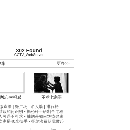
302 Found
CCTV_WebServer
推荐
更多>>
国城市幸福感
不孝七宗罪
微直播
|
微广场
|
名人墙
|
排行榜
打蜡该如何识别
• 揭秘歼十研制全过程
贵人可遇不可求
• 抽烟是如何毁掉健康
为病妻搭40米扶手
• 拒绝浪费从我做起