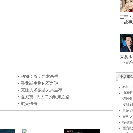
王宁：
故事
宋英杰
描述
动物传奇：恐龙杀手
小故事
卧龙岗生物化石之谜
石油工
克隆技术威胁人类生存
德国牧
夏威夷--先人们的航海之路
选择牧
航天传奇
接触到
肯尼迪
狼和犬
提高警
西方把