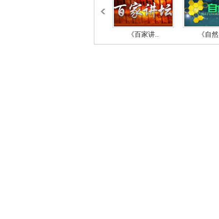
《百家讲..
《自然密