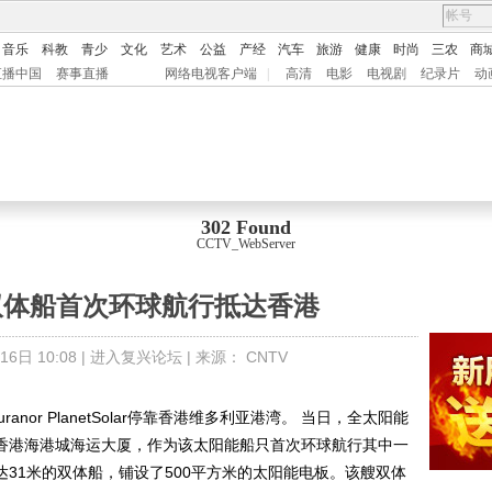
音乐
科教
青少
文化
艺术
公益
产经
汽车
旅游
健康
时尚
三农
商
直播中国
赛事直播
网络电视客户端
|
高清
电影
电视剧
纪录片
动
302 Found
CCTV_WebServer
双体船首次环球航行抵达香港
6日 10:08 |
进入复兴论坛
| 来源：
CNTV
nor PlanetSolar停靠香港维多利亚港湾。 当日，全太阳能
Solar抵达香港海港城海运大厦，作为该太阳能船只首次环球航行其中一
olar是长达31米的双体船，铺设了500平方米的太阳能电板。该艘双体