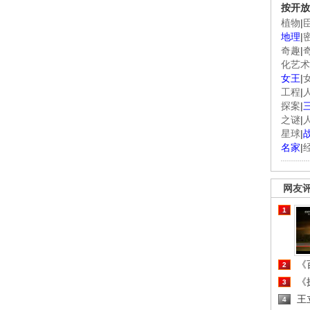
按开放
植物
|
地理
|
奇趣
|
化艺术
女王
|
工程
|
探案
|
之谜
|
星球
|
名家
|
网友
1
《百
2
《探
3
王
4