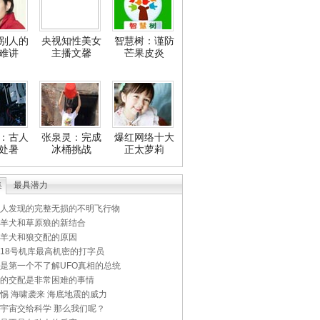
别人的
央视知性美女
智慧树：谨防
难讲
主播文馨
芒果皮炎
：古人
张泉灵：完成
爆红网络十大
处暑
冰桶挑战
正太萝莉
集
最具潜力
人发现的完整无损的不明飞行物
羊犬和草原狼的新结合
羊犬和狼交配的原因
18号机库最高机密的打字员
是第一个不了解UFO真相的总统
的交配是非常困难的事情
惕 海啸袭来 海底地震的威力
宇宙交给科学 那么我们呢？