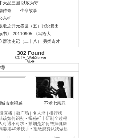
中天品三国 以攻为守
物传奇——生命故事
公东扩
恨歌之开元盛世（五）张说复出
书》 20110905 《写给大...
立群读史记（二十八） 另类奇才
302 Found
CCTV_WebServer
锘�
推荐
国城市幸福感
不孝七宗罪
微直播
|
微广场
|
名人墙
|
排行榜
打蜡该如何识别
• 揭秘歼十研制全过程
贵人可遇不可求
• 抽烟是如何毁掉健康
为病妻搭40米扶手
• 拒绝浪费从我做起