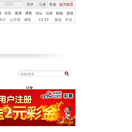
登录
注册
客服
设为首页
城
社区
微博
博客
论坛
访谈
邮箱
游戏
画片
公开课
播客
|
CCTV
频道
栏目
锘�