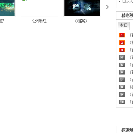
山东人
精彩
..
《夕阳红..
《档案》..
《人与自.
本日
《百
1
《探
2
《百
3
《百
4
《百
5
《百
6
《百
7
《探
8
《百
9
《百
10
探索