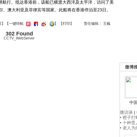
环球航行。抵达香港前，该船已横渡大西洋及太平洋，访问了美
尔、澳大利亚及菲律宾等国家。此船将在香港停泊至23日。
区
】【一键转帖
】
【
打印
】
责任编辑： 王巍
302 Found
CCTV_WebServer
微博
中
微访谈
|
• 橙子
• 十种
• 老人