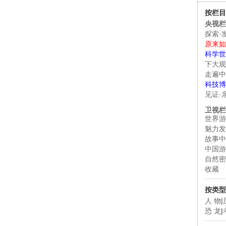
按栏目
央视栏
探索·
原来如
科学世
下大观
走遍中
科技博
见证·
卫视栏
世界游
魅力发
故事中
中国游
自然密
收藏
按类型
人 物
|
恐 龙
|