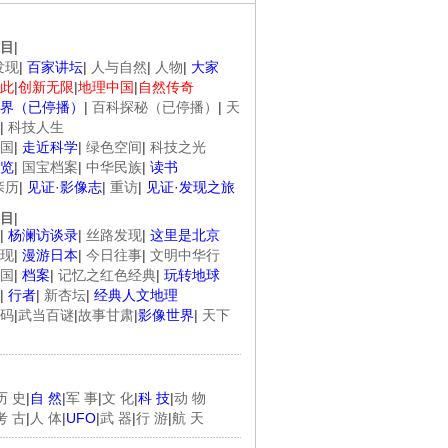
目
|
发现
|
百家讲坛
|
人与自然
|
人物
|
大家
此
|
创新无限
|
地理中国
|
自然传奇
界（已停播）
|
百科探秘（已停播）
|
天
|
科技人生
国
|
走近科学
|
绿色空间
|
科技之光
览
|
国宝档案
|
中华民族
|
读书
亲历
|
见证·影像志
|
重访
|
见证·发现之旅
目
|
|
杨澜访谈录
|
丝路发现
|
这里是北京
现
|
漫游日本
|
今日往事
|
文明中华行
国
|
档案
|
记忆之红色经典
|
玩转地球
|
行者
|
新杏坛
|
经典人文地理
码
|
武当百谜
|
故事甘肃
|
影像世界
|
天下
历 史
|
自 然
|
军 事
|
文 化
|
科 技
|
动 物
考 古
|
人 体
|
UFO
|
武 器
|
行 游
|
航 天