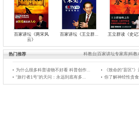
百家讲坛《两宋风
百家讲坛《王立群...
王立群读《史记》
云》
热门推荐
科教台
|
百家讲坛专家库
|
科教
为什么很多科普读物不好看 科普创作...
《致命的“盲区”》远
“旅行者1号”的天问：永远到底有多...
你了解神经性贪食