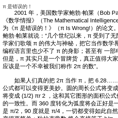
π 是错误的！
2001 年，美国数学家鲍勃·帕莱（Bob Pa
《数学情报》（The Mathematical Intelli
为《π 是错误的！》（π Is Wrong!）的
鲍勃·帕莱就说：“几个世纪以来，π 受到了
学家们歌颂 π 的伟大与神秘，把它当作数学
编程语言里也少不了 π 的身影；甚至有 一部
但是，π 其实只是一个冒牌货，真正值得大
应该是一个不幸被我们称作 2π 的数”。
如果人们真的把 2π 当作 π，把 6.28…
公式都可以变得更美妙。圆的周长公式将变成 
将变成 (1/2) πr 2 ，这和其它图形的面积
的一致性。而 360 度转化为弧度将会正好是
是 π/2，90 度就是 π/4，一切都变得如此