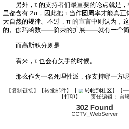
另外，τ 的支持者们最重要的论点就是，
里都含有 2π，因此把 τ 当作圆周率才能真
大自然的规律。不过，π 的宣言中则认为，
的。伽玛函数——阶乘的扩展——就有一个
而高斯积分则是
看来，τ 也会有失手的时候。
那么作为一名死理性派，你支持哪一方呢
【
复制链接
】【
转发邮件
】
【
转帖到社区
】【一
【
打印
】
责任编辑： 曾
302 Found
CCTV_WebServer