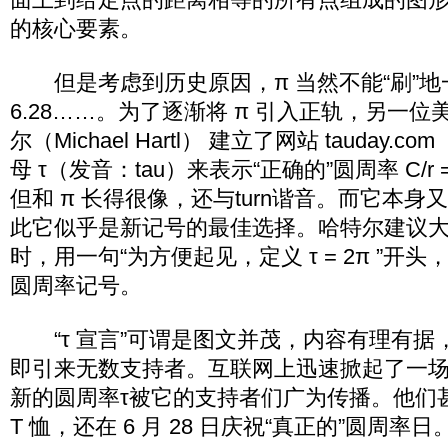
的核心要素。
但是考虑到历史原因，π 当然不能“刷”地
6.28……。为了逐渐将 π 引入正轨，另一位
尔（Michael Hartl） 建立了网站 tauday
母 τ（发音：tau）来表示“正确的”圆周率 C/r = 6.
但和 π 长得很像，还与turn谐音。而它本
此它似乎是新记号的最佳选择。哈特尔建议
时，用一句“为方便起见，定义 τ = 2π ”开
圆周率记号。
“τ 宣言”可谓是图文并茂，内容有理有据
即引来无数支持者。互联网上迅速掀起了一场轰
新的圆周率τ被它的支持者们广为传播。他们甚
T 恤，还在 6 月 28 日庆祝“真正的”圆周率日