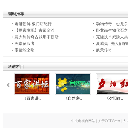
编辑推荐
走进朝鲜 板门店纪行
动物传奇：恐龙杀
【探索发现】古蜀金沙
卧龙岗生物化石之
意大利传奇古城那不勒斯
克隆技术威胁人类
黑暗征服者
夏威夷--先人们
眼镜蛇之吻
航天传奇
科教栏目
《百家讲..
《自然密..
《夕阳红..
中央电视台网站
|
关于CCTV.com
|
人