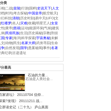
分类
臣相
|
二战
|
皇陵
|
行游
|
国粹
|
史说天下
|
人文
密档
|
时尚
|
考古探秘
|
中国皇帝
|
航空航天
|
奇幻科技
|
清朝
|
历史时刻
|
易中天
|
UFO
|
文
|
红楼梦
|
名人
|
灾难
|
收藏
|
明星艺人
|
女皇
女性
|
黄帝
|
慈禧
|
运动
|
能源环保
|
气候
|
建筑
人体
|
民俗民族
|
生活
|
历史揭秘
|
宗教
|
刑侦
三国
|
专家
|
海洋
|
科学探索
|
宇宙奥秘
|
未解
人文
|
动物
|
民生
|
名家大师
|
武侠寻踪
|
生命
战争
|
自然发现
|
国学
|
悬案秘闻
|
事件
|
名著
经典纪录
|
古迹遗址
评分最高
石油的力量...
石油是人类社会...
家讲坛》 20110704 信仰...
索?发现》 20111211 战...
立群读史记（二十九） 庐山真面