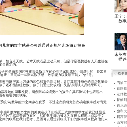
王宁：
故事
明儿童的数字感是否可以通过正规的训练得到提高
宋英杰
描述
，如音乐天赋、艺术天赋或是运动天赋，但是你是否想过有人天生就在
案是肯定的。
研究是由美国约翰霍普金斯大学的心理学家组成的小组进行的，参加者
小故事
求这些儿童完成一些测试数字感、数学能力以及语言能力的任务。
察电脑屏幕上闪烁的蓝色和黄色圆点群，并问其哪种颜色的圆点数量最
石油工
孩子还不能熟练数数。孩子们通过比较后口头告诉测试人员结果即可。
德国牧
蒂和她的同事发现，圆点测试成绩突出的孩子在其它测试中也表现出
选择牧
感有着密切的联系。
接触到
统”与数学能力之间存在联系，不过这次的研究首次确定数字感对尚无
肯尼迪
狼和犬
字感和数学能力之间的关联在孩子们接受正式数学教学之前就已经显现
相信数字感是普遍存在的，然而数学能力被认为在很大程度上取决于文
提高警
之间的联系使我们思考，是否可以通过训练孩子们的数字感来提高他们未
西方把