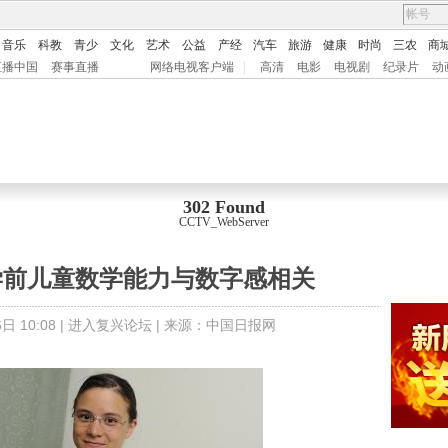
音乐
科教
青少
文化
艺术
公益
产经
汽车
旅游
健康
时尚
三农
商
直播中国
赛事直播
网络电视客户端
|
高清
电影
电视剧
纪录片
动
302 Found
CCTV_WebServer
学前儿童数学能力与数字感相关
日 10:08 |
进入复兴论坛
| 来源：
中国日报网