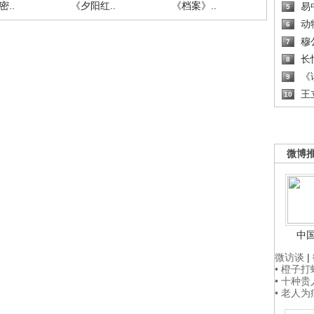
..
《夕阳红..
《档案》..
《人与自.
易
5
动
6
穆
7
长
8
《读
9
王
10
微博
中
微访谈
|
• 橙子
• 十种
• 老人