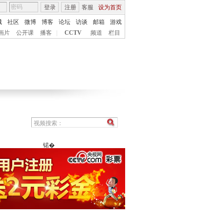
登录
注册
客服
设为首页
城
社区
微博
博客
论坛
访谈
邮箱
游戏
画片
公开课
播客
|
CCTV
频道
栏目
锘�