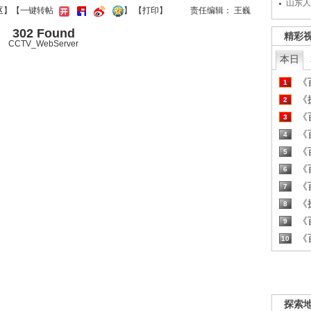
山东人
区
】【一键转帖
】
【
打印
】
责任编辑： 王巍
302 Found
精彩
CCTV_WebServer
本日
《百
1
《探
2
《百
3
《百
4
《百
5
《百
6
《百
7
《探
8
《百
9
《百
10
探索