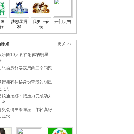
国·
梦想星搭
我要上春
开门大吉
行
档
晚
劲爆点
更多 >>
娱乐圈10大衰神附体的明星
学
出轨前最好要深思的三个问题
和
领衔拥有神秘身份背景的明星
飞飞哥
姑娘迪拉娜：把压力变成动力
小卒
青奥会俏主播陈滢：年轻真好
和溪水