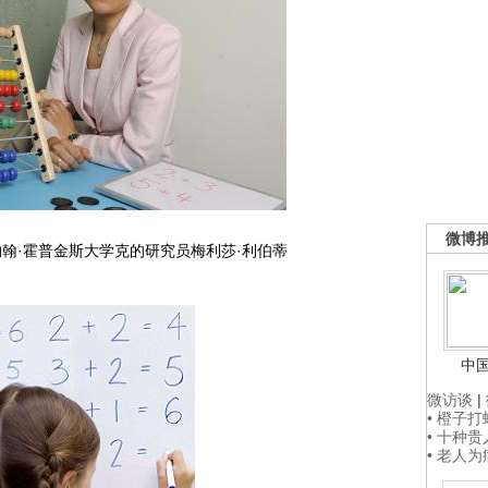
微博
翰·霍普金斯大学克的研究员梅利莎·利伯蒂
中
微访谈
|
• 橙子
• 十种
• 老人