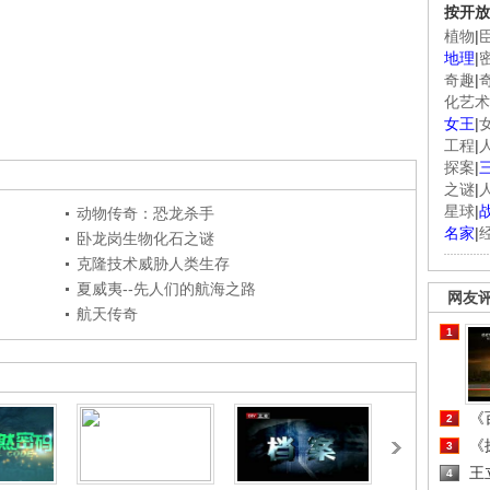
按开放
植物
|
地理
|
奇趣
|
化艺术
女王
|
工程
|
探案
|
之谜
|
星球
|
动物传奇：恐龙杀手
名家
|
卧龙岗生物化石之谜
克隆技术威胁人类生存
夏威夷--先人们的航海之路
网友
航天传奇
1
《百
2
《探
3
王
4