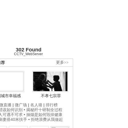
302 Found
CCTV_WebServer
推荐
更多>>
国城市幸福感
不孝七宗罪
微直播
|
微广场
|
名人墙
|
排行榜
打蜡该如何识别
• 揭秘歼十研制全过程
贵人可遇不可求
• 抽烟是如何毁掉健康
为病妻搭40米扶手
• 拒绝浪费从我做起