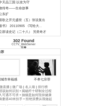
.
《经典人..
《中华民..
《人物》..
中天品三国 以攻为守
物传奇——生命故事
公东扩
恨歌之开元盛世（五）张说复出
书》 20110905 《写给大...
立群读史记（二十八） 另类奇才
302 Found
CCTV_WebServer
锘�
推荐
国城市幸福感
不孝七宗罪
微直播
|
微广场
|
名人墙
|
排行榜
打蜡该如何识别
• 揭秘歼十研制全过程
贵人可遇不可求
• 抽烟是如何毁掉健康
为病妻搭40米扶手
• 拒绝浪费从我做起