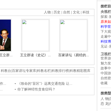
按栏目
央视栏
人物
|
历史
|
自然
|
文化
|
科技
探索·
原来如
科学世
下大观
走遍中
科技博
见证·
卫视栏
立群...
王立群读《史记》...
百家讲坛《易经的...
世界游
魅力发
故事中
科教台
|
百家讲坛专家库
|
科教名栏
|
科教排行榜
|
科教精彩图库
中国游
自然密
收藏
...
《致命的“盲区”》远离交通危险 让...
.
你了解神经性贪食症吗？
按类型
人 物
|
恐 龙
|