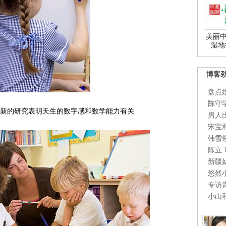
美丽中
湿地
博客
盘点
陈守
新的研究表明天生的数字感和数学能力有关
男人
宋宝
韩雪
陈立
新疆
悠然
专访
小山