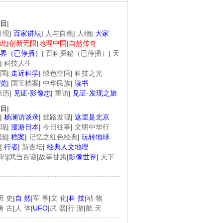
目
|
发现
|
百家讲坛
|
人与自然
|
人物
|
大家
此
|
创新无限
|
地理中国
|
自然传奇
界（已停播）
|
百科探秘（已停播）
|
天
|
科技人生
国
|
走近科学
|
绿色空间
|
科技之光
览
|
国宝档案
|
中华民族
|
读书
亲历
|
见证·影像志
|
重访
|
见证·发现之旅
目
|
|
杨澜访谈录
|
丝路发现
|
这里是北京
现
|
漫游日本
|
今日往事
|
文明中华行
国
|
档案
|
记忆之红色经典
|
玩转地球
|
行者
|
新杏坛
|
经典人文地理
码
|
武当百谜
|
故事甘肃
|
影像世界
|
天下
历 史
|
自 然
|
军 事
|
文 化
|
科 技
|
动 物
考 古
|
人 体
|
UFO
|
武 器
|
行 游
|
航 天