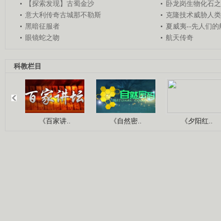
【探索发现】古蜀金沙
卧龙岗生物化石之
意大利传奇古城那不勒斯
克隆技术威胁人类
黑暗征服者
夏威夷--先人们
眼镜蛇之吻
航天传奇
科教栏目
《百家讲..
《自然密..
《夕阳红..