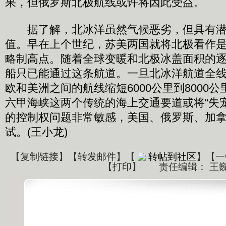
果，但俄罗斯北极航线或许将因此受益。
据了解，北冰洋虽然气候恶劣，但具有潜
值。早在上个世纪，苏美两国就将北极看作
略制高点。随着全球变暖和北极冰盖面积的
船只已能通过这条航道。一旦北冰洋航道全
欧和美洲之间的航线缩短6000公里到8000
六甲海峡这两个传统的海上交通要道或将“失
的控制权问题非常敏感，美国、俄罗斯、加
试。(王小龙)
【
复制链接
】【
转发邮件
】
【
转帖到社区
】【一
【
打印
】
责任编辑： 王