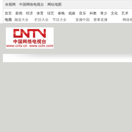
央视网
|
中国网络电视台
|
网站地图
首页
新闻
经济
体育
综艺
春晚
戏曲
音乐
科教
青少
文化
艺术
电视
频道大全
栏目大全
节目大全
直播中国
赛事直播
网络