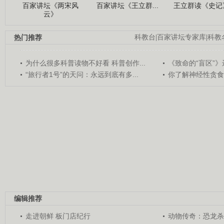
百家讲坛《两宋风
百家讲坛《王立群...
王立群读《史记》
云》
热门推荐
科教台
|
百家讲坛专家库
|
科教
为什么很多科普读物不好看 科普创作...
《致命的“盲区”》远
“旅行者1号”的天问：永远到底有多...
你了解神经性贪食
编辑推荐
走进朝鲜 板门店纪行
动物传奇：恐龙杀