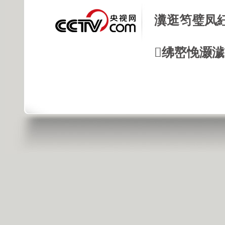
瀵逛笉璧凤
绋嶅悗灏