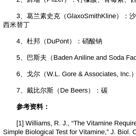
3、葛兰素史克（GlaxoSmithKline）
西米替丁
4、杜邦（DuPont）：硝酸钠
5、巴斯夫（Baden Aniline and Soda Fa
6、戈尔（W.L. Gore & Associates, I
7、戴比尔斯（De Beers）：碳
参考资料：
[1] Williams, R. J., “The Vitamine Require
Simple Biological Test for Vitamine,” J. Biol.