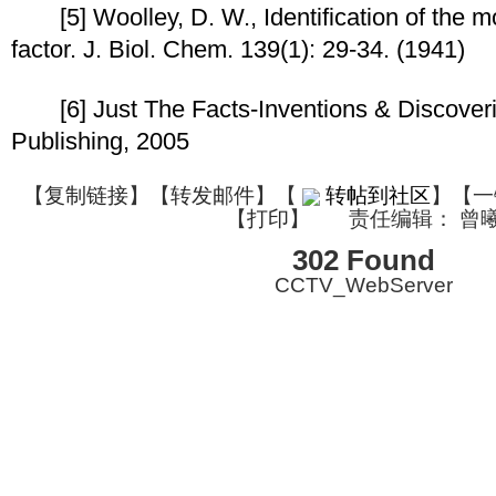
[5] Woolley, D. W., Identification of the m
factor. J. Biol. Chem. 139(1): 29-34. (1941)
[6] Just The Facts-Inventions & Discoverie
Publishing, 2005
【
复制链接
】【
转发邮件
】
【
转帖到社区
】【一
【
打印
】
责任编辑： 曾
302 Found
CCTV_WebServer