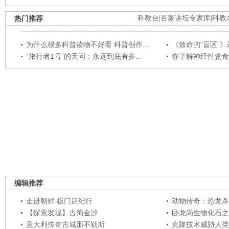
热门推荐
科教台
|
百家讲坛专家库
|
科教
为什么很多科普读物不好看 科普创作...
《致命的“盲区”》远
“旅行者1号”的天问：永远到底有多...
你了解神经性贪食
编辑推荐
走进朝鲜 板门店纪行
动物传奇：恐龙杀
【探索发现】古蜀金沙
卧龙岗生物化石之
意大利传奇古城那不勒斯
克隆技术威胁人类