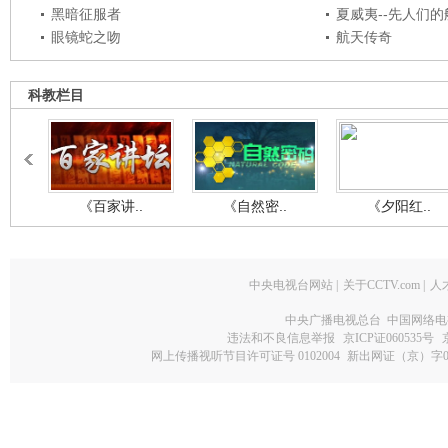
黑暗征服者
夏威夷--先人们
眼镜蛇之吻
航天传奇
科教栏目
《百家讲..
《自然密..
《夕阳红..
中央电视台网站
|
关于CCTV.com
|
人
中央广播电视总台 中国网络电
违法和不良信息举报
京ICP证060535号
网上传播视听节目许可证号 0102004
新出网证（京）字0