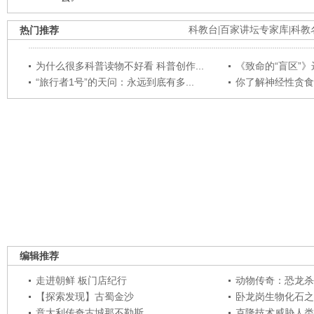
热门推荐
科教台
|
百家讲坛专家库
|
科教
为什么很多科普读物不好看 科普创作...
《致命的“盲区”》远
“旅行者1号”的天问：永远到底有多...
你了解神经性贪食
编辑推荐
走进朝鲜 板门店纪行
动物传奇：恐龙杀
【探索发现】古蜀金沙
卧龙岗生物化石之
意大利传奇古城那不勒斯
克隆技术威胁人类