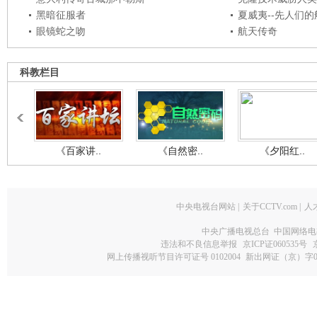
黑暗征服者
夏威夷--先人们
眼镜蛇之吻
航天传奇
科教栏目
《百家讲..
《自然密..
《夕阳红..
中央电视台网站
|
关于CCTV.com
|
人
中央广播电视总台 中国网络电
违法和不良信息举报
京ICP证060535号
网上传播视听节目许可证号 0102004
新出网证（京）字0