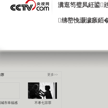
瀵逛笉璧凤紝鍙
绋嶅悗灏濊瘯銆
推荐
更多>>
国城市幸福感
不孝七宗罪