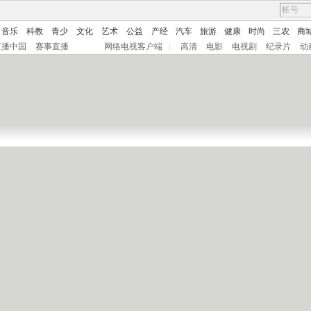
音乐
科教
青少
文化
艺术
公益
产经
汽车
旅游
健康
时尚
三农
商
直播中国
赛事直播
网络电视客户端
|
高清
电影
电视剧
纪录片
动