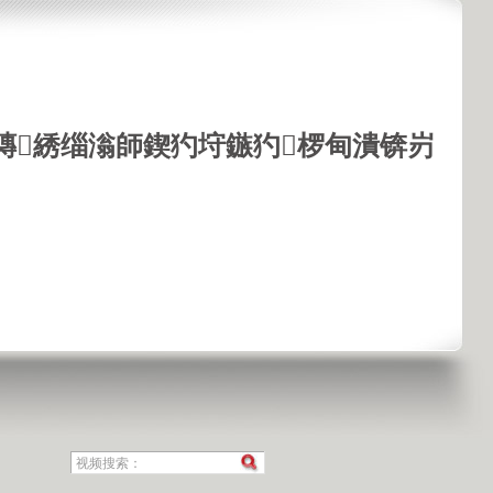
鏄綉缁滃師鍥犳垨鏃犳椤甸潰锛岃