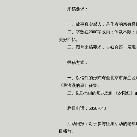
来稿要求：
一、故事真实感人，是作者的亲身经
二、字数在
2000
字以内；体裁不限；
美好回忆。
三、图片来稿要求，夫妇合照，展现
投稿方式：
一、以信件的形式寄至北京市海淀区
《最浪漫的事》征集。
二、以
E-mail
的形式发到《夕阳红》
栏目电话：
68507048
活动回报：对于参与征集活动的老年
目播放。