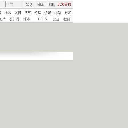
登录
注册
客服
设为首页
城
社区
微博
博客
论坛
访谈
邮箱
游戏
画片
公开课
播客
|
CCTV
频道
栏目