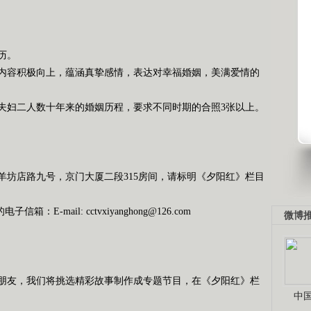
历。
内容积极向上，蕴涵真挚感情，表达对幸福婚姻，美满爱情的
夫妇二人数十年来的婚姻历程，要求不同时期的合照
3
张以上。
羊坊店路九号，京门大厦二段
315
房间，请标明《夕阳红》栏目
的电子信箱：
E-mail: cctvxiyanghong@126.com
微博
朋友，我们将挑选精彩故事制作成专题节目，在《夕阳红》栏
中