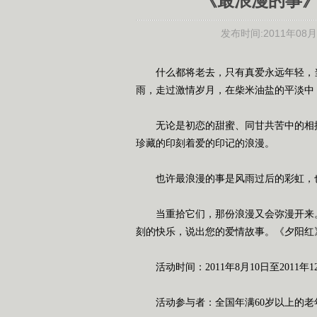
《最浪漫的事
发布时间:
2011年08月1
什么都将老去，只有真爱永远年轻，
雨，走过激情岁月，在柴米油盐的平淡中
无论是初恋的甜蜜、同甘共苦中的相
珍藏的印刻着爱的印记的浪漫。
也许最浪漫的事是风雨过后的彩虹，
当重拾它们，那份浪漫又会弥漫开来
刻的快乐，说出您的爱情故事。《夕阳红
活动时间：
2011
年
8
月
10
日
至
2011
年
1
活动参与者：全国年满
60
岁以上的老