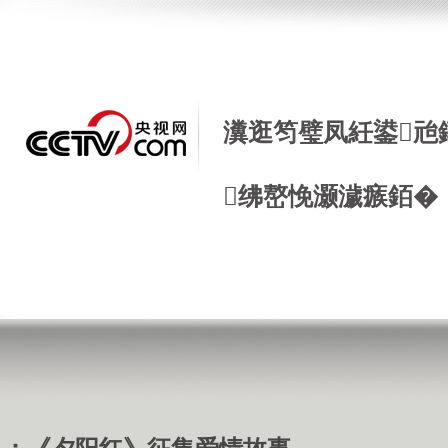
瀵逛笉璧凤紝鍙兘
绋嶅悗灏濊瘯銆�