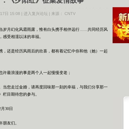
》：《夕阳红》征集爱情故事
7日 15:08 |
进入复兴论坛
| 来源：
CNTV
当岁月幻化风霜雨露，惟有白头携手相伴远行
……
共同经历风
，感受相濡以沫的幸福。
携，还是经历风雨后的欣喜，都有着记忆中你和他（她）一起
也许最浪漫的事是两个人一起慢慢变老；
。当您走过金婚，请再度回味那一刻的幸福，与我们分享那一
》栏目期待您的参与。
2
月
30
日
年朋友们。