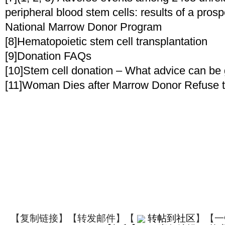
peripheral blood stem cells: results of a prospe
National Marrow Donor Program
[8]Hematopoietic stem cell transplantation
[9]Donation FAQs
[10]Stem cell donation – What advice can be 
[11]Woman Dies after Marrow Donor Refuse 
【
复制链接
】【
转发邮件
】
【
转帖到社区
】【一