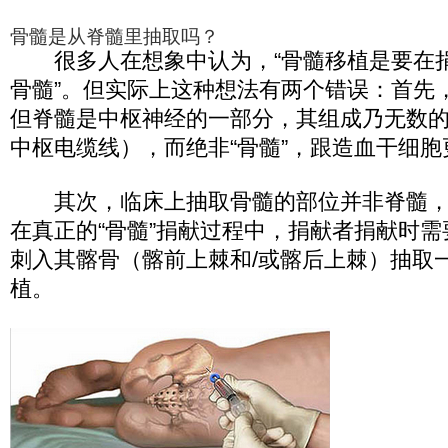
骨髓是从脊髓里抽取吗？
很多人在想象中认为，“骨髓移植是要在
骨髓”。但实际上这种想法有两个错误：首先，
但脊髓是中枢神经的一部分，其组成乃无数
中枢电缆线），而绝非“骨髓”，跟造血干细
其次，临床上抽取骨髓的部位并非脊髓，
在真正的“骨髓”捐献过程中，捐献者捐献时
刺入其髂骨（髂前上棘和/或髂后上棘）抽取
植。