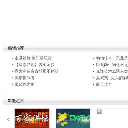
编辑推荐
走进朝鲜 板门店纪行
动物传奇：恐龙杀
【探索发现】古蜀金沙
卧龙岗生物化石之
意大利传奇古城那不勒斯
克隆技术威胁人类
黑暗征服者
夏威夷--先人们
眼镜蛇之吻
航天传奇
科教栏目