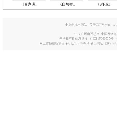
《百家讲..
《自然密..
《夕阳红..
中央电视台网站
|
关于CCTV.com
|
人
中央广播电视总台 中国网络电
违法和不良信息举报
京ICP证060535号
网上传播视听节目许可证号 0102004
新出网证（京）字0