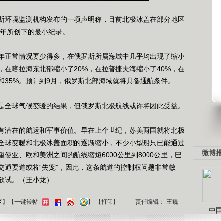
环境监测机构发布的一项声明称，目前北极冰盖在部分地区
7年所创下的最小纪录。
正常情况要少得多，在俄罗斯所属海域中几乎均出现了缩小
，在喀拉海东北部缩小了20%，在拉普捷夫海缩小了40%，在
和35%。预计到9月，俄罗斯北部海域就将具备通航条件。
全球气候变暖的结果，但俄罗斯北极航线或许将因此受益。
潜在的航运和军事价值。早在上个世纪，苏美两国就将北极
全球变暖和北极冰盖面积的逐渐缩小，不少小型船只已能通过
微博
使亚、欧和美洲之间的航线缩短6000公里到8000公里，巴
交通要道或将“失宠”，因此，这条航道的控制权问题非常敏
欲试。（王小龙）
区
】【一键转帖
】
【
打印
】
责任编辑： 王巍
中