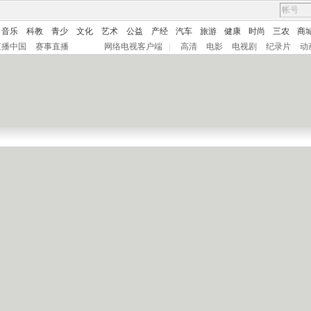
音乐
科教
青少
文化
艺术
公益
产经
汽车
旅游
健康
时尚
三农
商
直播中国
赛事直播
网络电视客户端
|
高清
电影
电视剧
纪录片
动