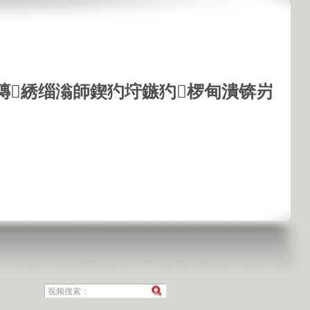
鏄綉缁滃師鍥犳垨鏃犳椤甸潰锛岃