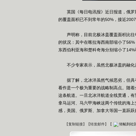
英国《每日电讯报》近日报道，俄罗斯
的覆盖面积已不到常年的50%，接近200
声明称，目前北极冰盖覆盖面积比往年
的状况：其中在喀拉海西南部缩小了56%
东西伯利亚海和楚科奇海分别缩小了14%
不少专家表示，虽然北极冰盖的融化是
据了解，北冰洋虽然气候恶劣，但具有
看作是一个极为重要的战略制高点。随着
这条航道。一旦北冰洋航道全线贯通，有望
拿马运河、马六甲海峡这两个传统的海上
感，美国、俄罗斯、加拿大等国一直跃跃
【
复制链接
】【
转发邮件
】
【
转帖到社