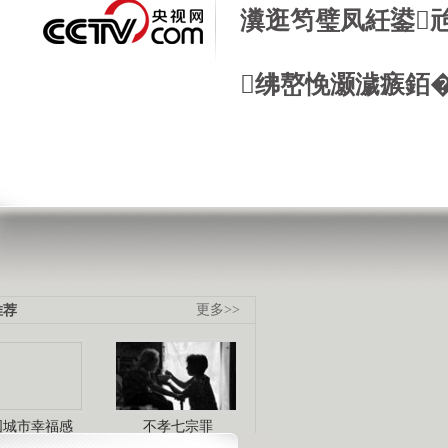
瀵逛笉璧凤紝鍙
绋嶅悗灏濊瘯銆
推荐
更多>>
国城市幸福感
不孝七宗罪