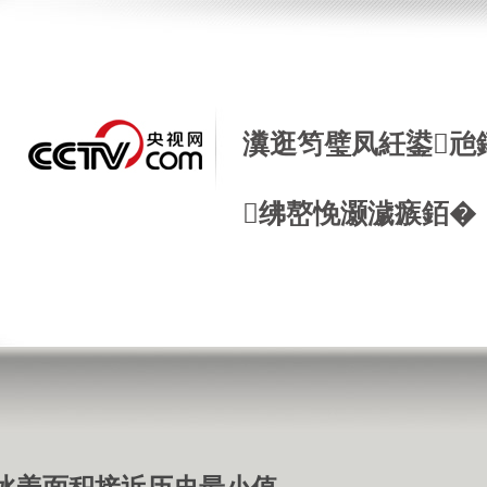
瀵逛笉璧凤紝鍙兘
绋嶅悗灏濊瘯銆�