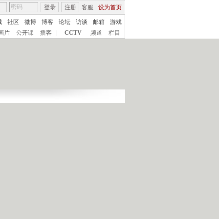
登录
注册
客服
设为首页
城
社区
微博
博客
论坛
访谈
邮箱
游戏
画片
公开课
播客
|
CCTV
频道
栏目